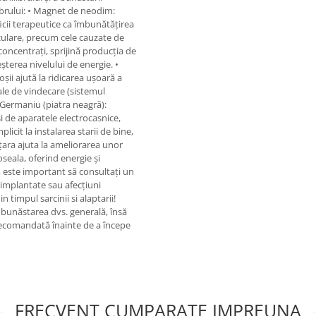
ilibrului: • Magnet de neodim:
icii terapeutice ca îmbunătățirea
ticulare, precum cele cauzate de
 concentrați, sprijină producția de
șterea nivelului de energie. •
oșii ajută la ridicarea ușoară a
ale de vindecare (sistemul
• Germaniu (piatra neagră):
i de aparatele electrocasnice,
licit la instalarea starii de bine,
ățara ajuta la ameliorarea unor
oseala, oferind energie și
, este important să consultați un
 implantate sau afecțiuni
 timpul sarcinii si alaptarii!
 bunăstarea dvs. generală, însă
recomandată înainte de a începe
FRECVENT CUMPARATE IMPREUNA