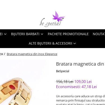
EI
BIJUTERII BARBATI
PACHETE PROMOTIONALE
NOUTA
ALTE BIJUTERII & ACCESORII
ox /
Bratara magnetica din inox Elegance
Bratara magnetica din
BeSpecial
156,18 Lei
109,00 Lei
Economisesti:
47,18
Lei
Un accesoriu care aduce un strop de
remarca prin finisajul sau stralucit
purtata atat la birou, cat si la even