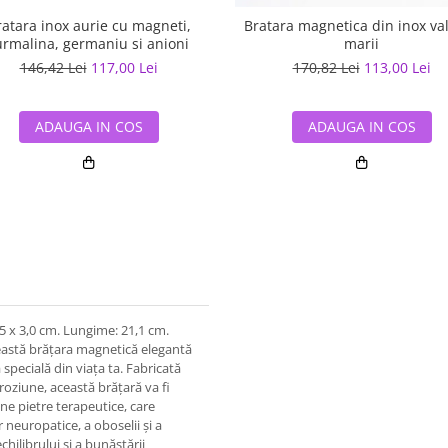
ratara inox aurie cu magneti,
Bratara magnetica din inox val
urmalina, germaniu si anioni
marii
146,42 Lei
117,00 Lei
170,82 Lei
113,00 Lei
ADAUGA IN COS
ADAUGA IN COS
5 x 3,0 cm. Lungime: 21,1 cm.
Această brățara magnetică elegantă
pecială din viața ta. Fabricată
oroziune, această brățară va fi
ne pietre terapeutice, care
 neuropatice, a oboselii și a
chilibrului și a bunăstării