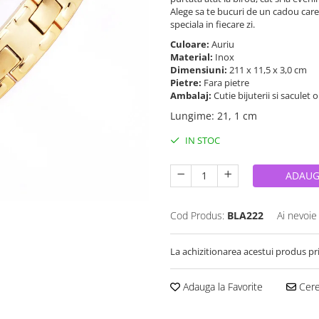
Alege sa te bucuri de un cadou care 
speciala in fiecare zi.
Culoare:
Auriu
Material:
Inox
Dimensiuni:
211 x 11,5 x 3,0 cm
Pietre:
Fara pietre
Ambalaj:
Cutie bijuterii si saculet 
Lungime
:
21, 1 cm
IN STOC
ADAUG
Cod Produs:
BLA222
Ai nevoie
La achizitionarea acestui produs pr
Adauga la Favorite
Cere 