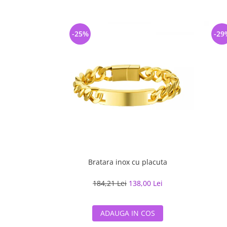
-25%
-29
Bratara inox cu placuta
184,21 Lei
138,00 Lei
ADAUGA IN COS