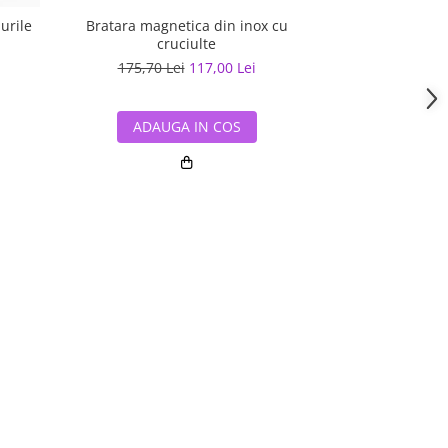
urile
Bratara magnetica din inox cu
Bratara inox 
cruciulte
turmalina, g
175,70 Lei
117,00 Lei
146,42 L
ADAUGA IN COS
ADAUG