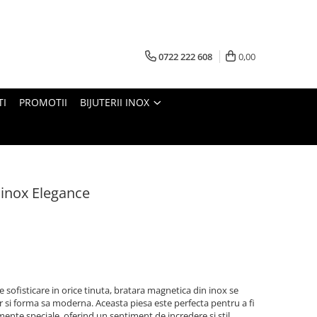
0722 222 608
0,00
TI
PROMOTII
BIJUTERII INOX
 inox Elegance
 sofisticare in orice tinuta, bratara magnetica din inox se
or si forma sa moderna. Aceasta piesa este perfecta pentru a fi
imente speciale, oferind un sentiment de incredere si stil.