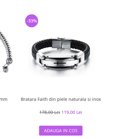
-33%
-33%
8 mm
Bratara Faith din piele naturala si inox
Bratara inox au
rugaciune –
178,00 Lei
119,00 Lei
204,19
ADAUGA IN COS
ADA