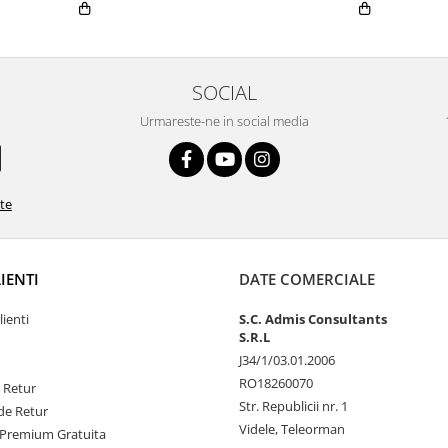
SOCIAL
Urmareste-ne in social media
ate
LIENTI
DATE COMERCIALE
lienti
S.C. Admis Consultants
S.R.L
J34/1/03.01.2006
RO18260070
e Retur
Str. Republicii nr. 1
de Retur
Videle, Teleorman
Premium Gratuita