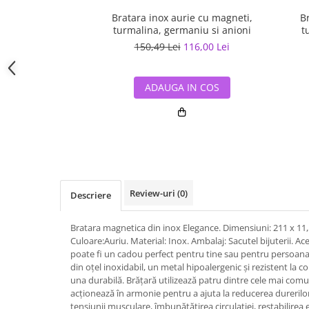
Bratara inox aurie cu magneti,
B
turmalina, germaniu si anioni
t
150,49 Lei
116,00 Lei
ADAUGA IN COS
Review-uri
(0)
Descriere
Bratara magnetica din inox Elegance. Dimensiuni: 211 x 11,
Culoare:Auriu. Material: Inox. Ambalaj: Sacutel bijuterii. 
poate fi un cadou perfect pentru tine sau pentru persoana s
din oțel inoxidabil, un metal hipoalergenic și rezistent la c
una durabilă. Brățară utilizează patru dintre cele mai comu
acționează în armonie pentru a ajuta la reducerea durerilor
tensiunii musculare, îmbunătățirea circulației, restabilirea e