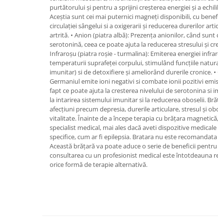
purtătorului și pentru a sprijini creșterea energiei și a ech
Aceștia sunt cei mai puternici magneți disponibili, cu benef
circulației sângelui si a oxigerarii și reducerea durerilor ar
artrită. • Anion (piatra albă): Prezența anionilor, când sunt
serotonină, ceea ce poate ajuta la reducerea stresului și cre
Infraroșu (piatra roșie - turmalina): Emiterea energiei infrar
temperaturii suprafeței corpului, stimulând funcțiile natur
imunitar) si de detoxifiere și ameliorând durerile cronice. 
Germaniul emite ioni negativi si combate ionii pozitivi emis
fapt ce poate ajuta la cresterea nivelului de serotonina si imp
la intarirea sistemului imunitar si la reducerea oboselii. Br
afecțiuni precum depresia, durerile articulare, stresul și ob
vitalitate. Înainte de a începe terapia cu brățara magnetică
specialist medical, mai ales dacă aveti dispozitive medicale
specifice, cum ar fi epilepsia. Bratara nu este recomandata in
Această brățară va poate aduce o serie de beneficii pentru
consultarea cu un profesionist medical este întotdeauna 
orice formă de terapie alternativă.