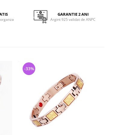
ATIS
GARANTIE 2 ANI
 organza
Argint 925 validat de ANPC
-33%
-20%