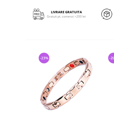
LIVRARE GRATUITA
Gratuit pt. comenzi >200 lei
-23%
-2