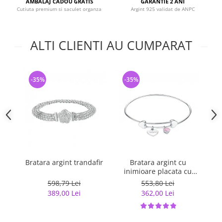
AMBALAJ CADOU GRATIS
GARANTIE 2 ANI
Cutiuta premium si saculet organza
Argint 925 validat de ANPC
ALTI CLIENTI AU CUMPARAT
-35%
-35%
-
Bratara argint trandafir
Bratara argint cu
inimioare placata cu
rodiu
598,79 Lei
553,80 Lei
389,00 Lei
362,00 Lei