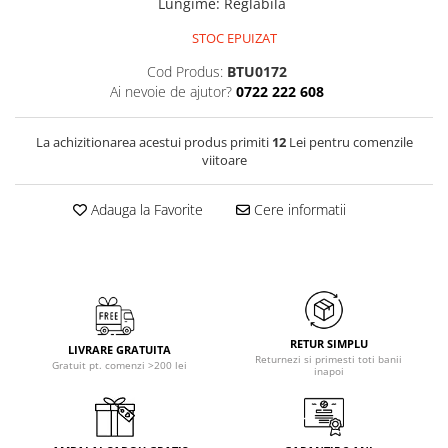
Lungime
:
Reglabila
STOC EPUIZAT
Cod Produs:
BTU0172
Ai nevoie de ajutor?
0722 222 608
La achizitionarea acestui produs primiti
12
Lei pentru comenzile
viitoare
Adauga la Favorite
Cere informatii
RETUR SIMPLU
LIVRARE GRATUITA
Returnezi si primesti toti banii
Gratuit pt. comenzi >200 lei
inapoi