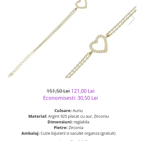
Bijuterii argint cu pietre
Pandantive mireasa
semipretioase
Bijuterii de Lux
Bijuterii argint placat cu aur
Bijuterii gotice si rock
Bijuterii argint cu diverse
Bijuterii Handmade
materiale
Bijuterii fantezie
Bijuterii argint cu murano
Casete si cutii de bijuterii
Bijuterii tungsten
Accesorii Piele
Cadouri
Solutii si lavete de curatare
151,50 Lei
121,00 Lei
bijuterii argint
Economisesti:
30,50
Lei
Culoare:
Auriu
Material:
Argint 925 placat cu aur, Zirconiu
Dimensiuni:
reglabila
Pietre:
Zirconia
Ambalaj:
Cutie bijuterii si saculet organza (gratuit)