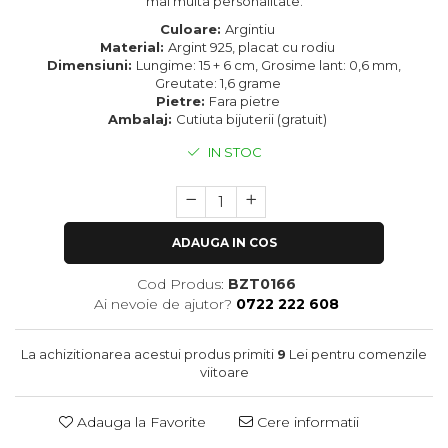
mai multa personalitate.
Culoare:
Argintiu
Material:
Argint 925, placat cu rodiu
Dimensiuni:
Lungime: 15 + 6 cm, Grosime lant: 0,6 mm,
Greutate: 1,6 grame
Pietre:
Fara pietre
Ambalaj:
Cutiuta bijuterii (gratuit)
IN STOC
ADAUGA IN COS
Cod Produs:
BZT0166
Ai nevoie de ajutor?
0722 222 608
La achizitionarea acestui produs primiti
9
Lei pentru comenzile
viitoare
Adauga la Favorite
Cere informatii