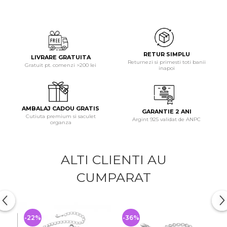
RETUR SIMPLU
LIVRARE GRATUITA
Returnezi si primesti toti banii
Gratuit pt. comenzi >200 lei
inapoi
AMBALAJ CADOU GRATIS
GARANTIE 2 ANI
Cutiuta premium si saculet
Argint 925 validat de ANPC
organza
ALTI CLIENTI AU
CUMPARAT
-22%
-36%
-