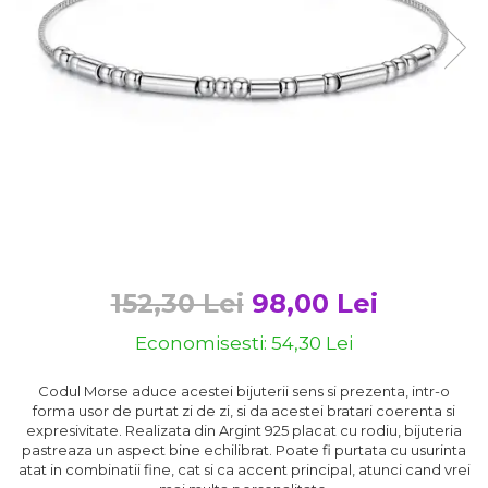
Bijuterii argint cu pietre
Pandantive mireasa
semipretioase
Bijuterii de Lux
Bijuterii argint placat cu aur
Bijuterii gotice si rock
Bijuterii argint cu diverse
Bijuterii Handmade
materiale
Bijuterii fantezie
Bijuterii argint cu murano
Casete si cutii de bijuterii
Bijuterii tungsten
Accesorii Piele
Cadouri
152,30 Lei
98,00 Lei
Solutii si lavete de curatare
bijuterii argint
Economisesti:
54,30
Lei
Codul Morse aduce acestei bijuterii sens si prezenta, intr-o
forma usor de purtat zi de zi, si da acestei bratari coerenta si
expresivitate. Realizata din Argint 925 placat cu rodiu, bijuteria
pastreaza un aspect bine echilibrat. Poate fi purtata cu usurinta
atat in combinatii fine, cat si ca accent principal, atunci cand vrei