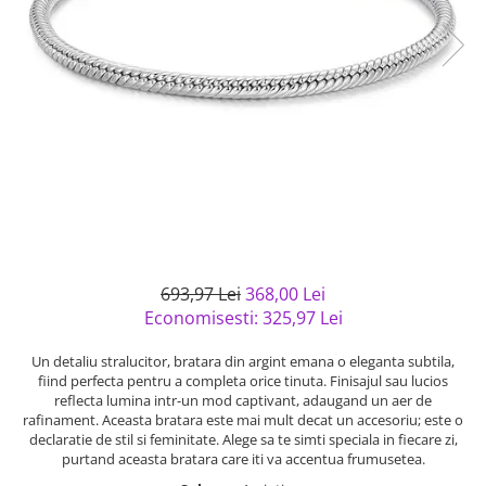
Bijuterii argint cu pietre
Pandantive mireasa
semipretioase
Bijuterii de Lux
Bijuterii argint placat cu aur
Bijuterii gotice si rock
Bijuterii argint cu diverse
Bijuterii Handmade
materiale
Bijuterii fantezie
Bijuterii argint cu murano
Casete si cutii de bijuterii
Bijuterii tungsten
Accesorii Piele
Cadouri
693,97 Lei
368,00 Lei
Solutii si lavete de curatare
Economisesti:
325,97
Lei
bijuterii argint
Un detaliu stralucitor, bratara din argint emana o eleganta subtila,
fiind perfecta pentru a completa orice tinuta. Finisajul sau lucios
reflecta lumina intr-un mod captivant, adaugand un aer de
rafinament. Aceasta bratara este mai mult decat un accesoriu; este o
declaratie de stil si feminitate. Alege sa te simti speciala in fiecare zi,
purtand aceasta bratara care iti va accentua frumusetea.