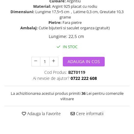
Culoare:
Argintiu
Material:
Argint 925 placat cu rodiu
Dimensiuni:
Lungime 17,5+5 cm，Latime 0,3 cm, Greutate 10,3
grame
Pietre:
Fara pietre
Ambalaj:
Cutie bijuterii si saculet organza (gratuit)
Lungime
:
22,5 cm
IN STOC
ADAUGA IN COS
Cod Produs:
BZT0119
Ai nevoie de ajutor?
0722 222 608
La achizitionarea acestui produs primiti
36
Lei pentru comenzile
viitoare
Adauga la Favorite
Cere informatii