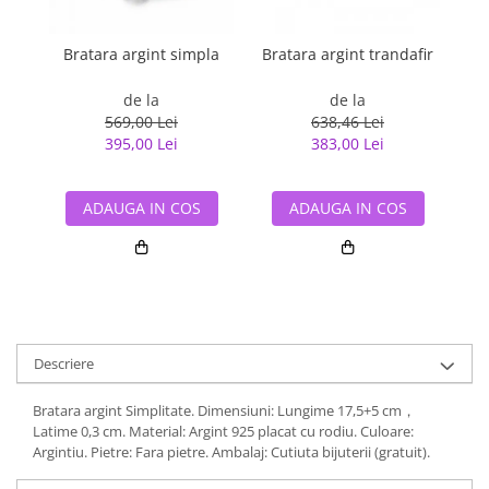
Bratara argint simpla
Bratara argint trandafir
Br
de la
de la
569,00 Lei
638,46 Lei
395,00 Lei
383,00 Lei
ADAUGA IN COS
ADAUGA IN COS
Descriere
Bratara argint Simplitate. Dimensiuni: Lungime 17,5+5 cm，
Latime 0,3 cm. Material: Argint 925 placat cu rodiu. Culoare:
Argintiu. Pietre: Fara pietre. Ambalaj: Cutiuta bijuterii (gratuit).