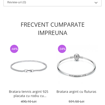
Review-uri
(0)
FRECVENT CUMPARATE
IMPREUNA
-44%
-34%
Bratara tennis argint 925
Bratara argint cu fluturas
B
placata cu rodiu cu
zirconiu 19 cm
490,10 Lei
591,50 Lei