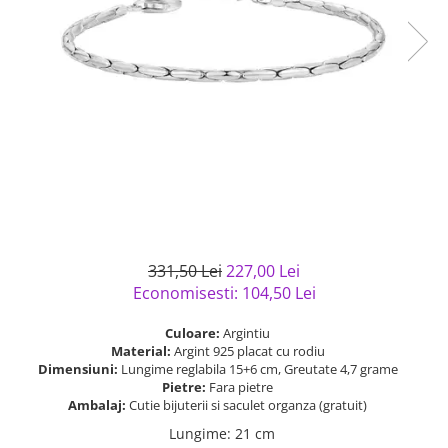
Bijuterii argint cu pietre
Pandantive mireasa
semipretioase
Bijuterii de Lux
Bijuterii argint placat cu aur
Bijuterii gotice si rock
Bijuterii argint cu diverse
Bijuterii Handmade
materiale
Bijuterii fantezie
Bijuterii argint cu murano
Casete si cutii de bijuterii
Bijuterii tungsten
Accesorii Piele
Cadouri
331,50 Lei
227,00 Lei
Solutii si lavete de curatare
Economisesti:
104,50
Lei
bijuterii argint
Culoare:
Argintiu
Material:
Argint 925 placat cu rodiu
Dimensiuni:
Lungime reglabila 15+6 cm, Greutate 4,7 grame
Pietre:
Fara pietre
Ambalaj:
Cutie bijuterii si saculet organza (gratuit)
Lungime
:
21 cm