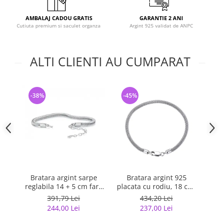
AMBALAJ CADOU GRATIS
GARANTIE 2 ANI
Cutiuta premium si saculet organza
Argint 925 validat de ANPC
ALTI CLIENTI AU CUMPARAT
-38%
-45%
-
Bratara argint sarpe
Bratara argint 925
B
reglabila 14 + 5 cm fara
placata cu rodiu, 18 cm,
inchizatoare
3 mm
391,79 Lei
434,20 Lei
244,00 Lei
237,00 Lei