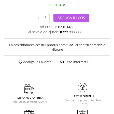
IN STOC
ADAUGA IN COS
Cod Produs:
BZT0148
Ai nevoie de ajutor?
0722 222 608
La achizitionarea acestui produs primiti
22
Lei pentru comenzile
viitoare
Adauga la Favorite
Cere informatii
RETUR SIMPLU
LIVRARE GRATUITA
Returnezi si primesti toti banii
Gratuit pt. comenzi >200 lei
inapoi