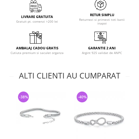
RETUR SIMPLU
LIVRARE GRATUITA
Returnezi si primesti toti banii
Gratuit pt. comenzi >200 lei
inapoi
AMBALAJ CADOU GRATIS
GARANTIE 2 ANI
Cutiuta premium si saculet organza
Argint 925 validat de ANPC
ALTI CLIENTI AU CUMPARAT
-38%
-40%
-