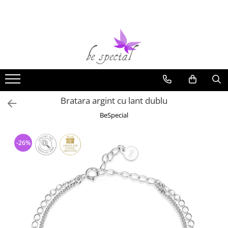
Bijuterii argint
Bijuterii Femei
Bijuterii Barbati
Bijuterii inox
Alte Bijuterii & Accesorii
Cercei argint
Inele Dama
Bratari Barbati
Bratari Inox
Bijuterii cu perle
Lantisoare argint
Cercei Dama
Inele Barbati
Coliere Inox
Bijuterii cu pietre semipretioase
Pandantive argint
Bratari Dama
Coliere Barbati
Inele Inox
Bijuterii placate cu aur
Bratara argint cu lant dublu
Inele argint
Lanturi Dama
Cercei Barbati
Lanturi Inox
Bijuterii copii
BeSpecial
Bratari argint
Pandantive Femei
Lanturi Barbati
Pandantive Inox
Bijuterii piele
Coliere argint
Coliere Dama
Butoni Barbati
Cercei Inox
Bijuterii Mireasa
-26%
Seturi argint
Seturi Dama
Talismane
Butoni Inox
Inele de logodna
Verighete
Talismane argint
Butoni Dama
Portchei Barbati
Cercei mireasa
Bijuterii argint cu perle
Brose Dama
Pandantive Barbati
Coliere mireasa
Bijuterii argint cu zirconii
Talismane
Bratari mireasa
Bijuterii argint simplu
Martisoare argint
Seturi mireasa