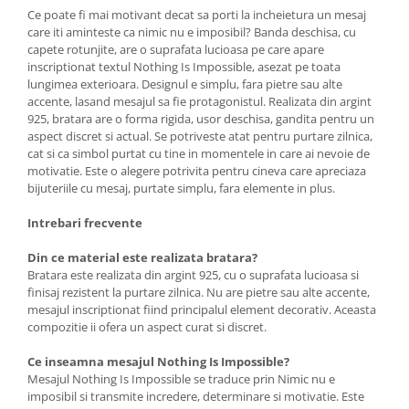
Ce poate fi mai motivant decat sa porti la incheietura un mesaj
care iti aminteste ca nimic nu e imposibil? Banda deschisa, cu
capete rotunjite, are o suprafata lucioasa pe care apare
inscriptionat textul Nothing Is Impossible, asezat pe toata
lungimea exterioara. Designul e simplu, fara pietre sau alte
accente, lasand mesajul sa fie protagonistul. Realizata din argint
925, bratara are o forma rigida, usor deschisa, gandita pentru un
aspect discret si actual. Se potriveste atat pentru purtare zilnica,
cat si ca simbol purtat cu tine in momentele in care ai nevoie de
motivatie. Este o alegere potrivita pentru cineva care apreciaza
bijuteriile cu mesaj, purtate simplu, fara elemente in plus.
Intrebari frecvente
Din ce material este realizata bratara?
Bratara este realizata din argint 925, cu o suprafata lucioasa si
finisaj rezistent la purtare zilnica. Nu are pietre sau alte accente,
mesajul inscriptionat fiind principalul element decorativ. Aceasta
compozitie ii ofera un aspect curat si discret.
Ce inseamna mesajul Nothing Is Impossible?
Mesajul Nothing Is Impossible se traduce prin Nimic nu e
imposibil si transmite incredere, determinare si motivatie. Este