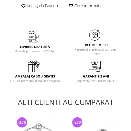
Adauga la Favorite
Cere informatii
RETUR SIMPLU
LIVRARE GRATUITA
Returnezi si primesti toti banii
Gratuit pt. comenzi >200 lei
inapoi
AMBALAJ CADOU GRATIS
GARANTIE 2 ANI
Cutiuta premium si saculet organza
Argint 925 validat de ANPC
ALTI CLIENTI AU CUMPARAT
-25%
-27%
-