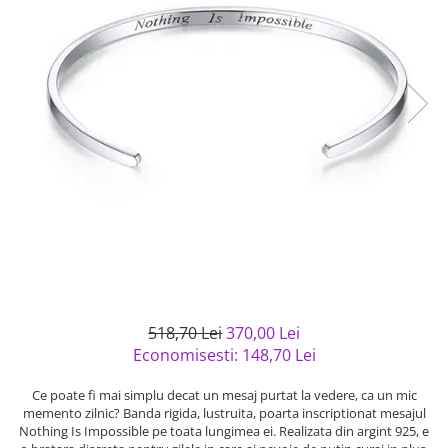
Bijuterii argint cu pietre
Pandantive mireasa
semipretioase
Bijuterii de Lux
Bijuterii argint placat cu aur
Bijuterii gotice si rock
Bijuterii argint cu diverse
Bijuterii Handmade
materiale
Bijuterii fantezie
Bijuterii argint cu murano
Casete si cutii de bijuterii
Bijuterii tungsten
Accesorii Piele
Cadouri
Solutii si lavete de curatare
bijuterii argint
518,70 Lei
370,00 Lei
Economisesti:
148,70
Lei
Ce poate fi mai simplu decat un mesaj purtat la vedere, ca un mic
memento zilnic? Banda rigida, lustruita, poarta inscriptionat mesajul
Nothing Is Impossible pe toata lungimea ei. Realizata din argint 925, e