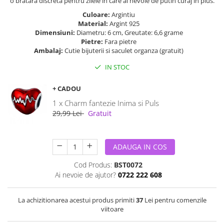
o bratara discreta pentru zilele in care ai nevoie de putin curaj in plus.
Culoare:
Argintiu
Material:
Argint 925
Dimensiuni:
Diametru: 6 cm, Greutate: 6,6 grame
Pietre:
Fara pietre
Ambalaj:
Cutie bijuterii si saculet organza (gratuit)
IN STOC
+ CADOU
1 x Charm fantezie Inima si Puls
29,99 Lei
Gratuit
ADAUGA IN COS
Cod Produs:
BST0072
Ai nevoie de ajutor?
0722 222 608
La achizitionarea acestui produs primiti
37
Lei pentru comenzile
viitoare