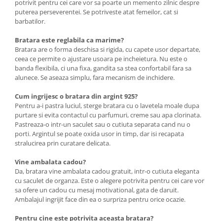
potrivit pentru cei care vor sa poarte un memento zilnic despre
puterea perseverentei. Se potriveste atat femeilor, cat si
barbatilor.
Bratara este reglabila ca marime?
Bratara are o forma deschisa si rigida, cu capete usor departate,
ceea ce permite o ajustare usoara pe incheietura. Nu este o
banda flexibila, ci una fixa, gandita sa stea confortabil fara sa
alunece. Se aseaza simplu, fara mecanism de inchidere.
Cum ingrijesc o bratara din argint 925?
Pentru a-i pastra luciul, sterge bratara cu o lavetela moale dupa
purtare si evita contactul cu parfumuri, creme sau apa clorinata.
Pastreaza-o intr-un saculet sau o cutiuta separata cand nu o
porti. Argintul se poate oxida usor in timp, dar isi recapata
stralucirea prin curatare delicata.
Vine ambalata cadou?
Da, bratara vine ambalata cadou gratuit, intr-o cutiuta eleganta
cu saculet de organza. Este o alegere potrivita pentru cei care vor
sa ofere un cadou cu mesaj motivational, gata de daruit.
Ambalajul ingrijit face din ea o surpriza pentru orice ocazie.
Pentru cine este potrivita aceasta bratara?