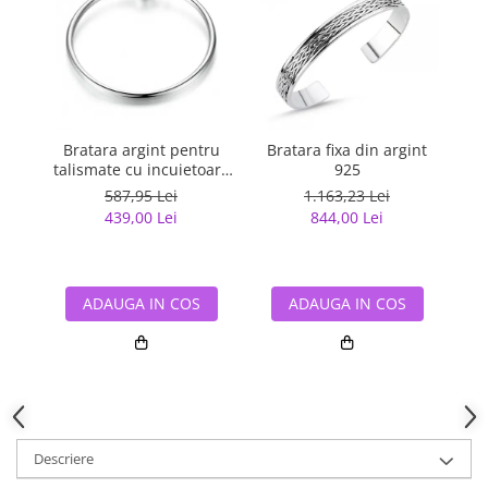
Bratara argint pentru
Bratara fixa din argint
Br
talismate cu incuietoare
925
sferica
587,95 Lei
1.163,23 Lei
439,00 Lei
844,00 Lei
ADAUGA IN COS
ADAUGA IN COS
Descriere