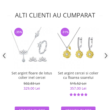
ALTI CLIENTI AU CUMPARAT
-35%
-31%
-
Set argint floare de lotus
Set argint cercei si colier
Se
colier inel cercei
cu floarea soarelui
502,83 Lei
515,52 Lei
329,00 Lei
357,00 Lei