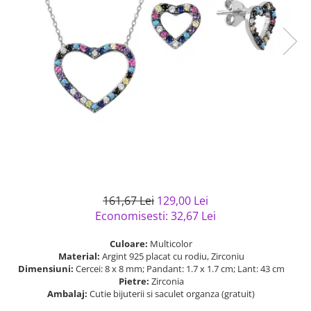
Bijuterii argint cu pietre
Pandantive mireasa
semipretioase
Bijuterii de Lux
Bijuterii argint placat cu aur
Bijuterii gotice si rock
Bijuterii argint cu diverse
Bijuterii Handmade
materiale
Bijuterii fantezie
Bijuterii argint cu murano
Casete si cutii de bijuterii
Bijuterii tungsten
Accesorii Piele
Cadouri
Solutii si lavete de curatare
161,67 Lei
129,00 Lei
bijuterii argint
Economisesti:
32,67
Lei
Culoare:
Multicolor
Material:
Argint 925 placat cu rodiu, Zirconiu
Dimensiuni:
Cercei: 8 x 8 mm; Pandant: 1.7 x 1.7 cm; Lant: 43 cm
Pietre:
Zirconia
Ambalaj:
Cutie bijuterii si saculet organza (gratuit)