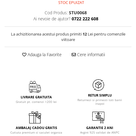
STOC EPUIZAT
Cod Produs:
STU0068
Ai nevoie de ajutor?
0722 222 608
La achizitionarea acestui produs primiti
12
Lei pentru comenzile
viitoare
Adauga la Favorite
Cere informatii
RETUR SIMPLU
LIVRARE GRATUITA
Returnezi si primesti toti banii
Gratuit pt. comenzi >200 lei
inapoi
AMBALAJ CADOU GRATIS
GARANTIE 2 ANI
Cutiuta premium si saculet organza
Argint 925 validat de ANPC