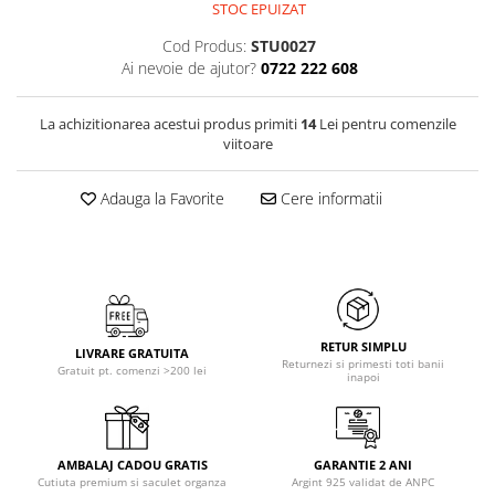
STOC EPUIZAT
Cod Produs:
STU0027
Ai nevoie de ajutor?
0722 222 608
La achizitionarea acestui produs primiti
14
Lei pentru comenzile
viitoare
Adauga la Favorite
Cere informatii
RETUR SIMPLU
LIVRARE GRATUITA
Returnezi si primesti toti banii
Gratuit pt. comenzi >200 lei
inapoi
AMBALAJ CADOU GRATIS
GARANTIE 2 ANI
Cutiuta premium si saculet organza
Argint 925 validat de ANPC