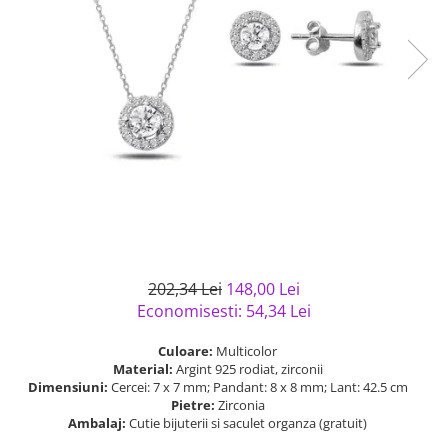
Bijuterii argint cu pietre
Pandantive mireasa
semipretioase
Bijuterii de Lux
Bijuterii argint placat cu aur
Bijuterii gotice si rock
Bijuterii argint cu diverse
Bijuterii Handmade
materiale
Bijuterii fantezie
Bijuterii argint cu murano
Casete si cutii de bijuterii
Bijuterii tungsten
Accesorii Piele
Cadouri
Solutii si lavete de curatare
202,34 Lei
148,00 Lei
bijuterii argint
Economisesti:
54,34
Lei
Culoare:
Multicolor
Material:
Argint 925 rodiat, zirconii
Dimensiuni:
Cercei: 7 x 7 mm; Pandant: 8 x 8 mm; Lant: 42.5 cm
Pietre:
Zirconia
Ambalaj:
Cutie bijuterii si saculet organza (gratuit)