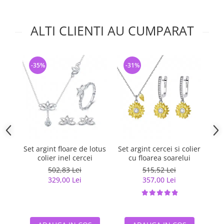
ALTI CLIENTI AU CUMPARAT
-35%
-31%
-
Set argint floare de lotus
Set argint cercei si colier
S
colier inel cercei
cu floarea soarelui
502,83 Lei
515,52 Lei
329,00 Lei
357,00 Lei