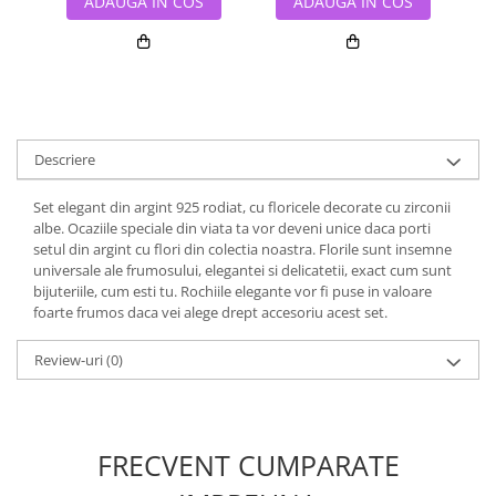
ADAUGA IN COS
ADAUGA IN COS
Descriere
Set elegant din argint 925 rodiat, cu floricele decorate cu zirconii
albe. Ocaziile speciale din viata ta vor deveni unice daca porti
setul din argint cu flori din colectia noastra. Florile sunt insemne
universale ale frumosului, elegantei si delicatetii, exact cum sunt
bijuteriile, cum esti tu. Rochiile elegante vor fi puse in valoare
foarte frumos daca vei alege drept accesoriu acest set.
Review-uri
(0)
FRECVENT CUMPARATE