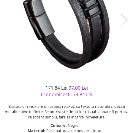
Bijuterii argint cu pietre
Pandantive mireasa
semipretioase
Bijuterii de Lux
Bijuterii argint placat cu aur
Bijuterii gotice si rock
Bijuterii argint cu diverse
Bijuterii Handmade
materiale
Bijuterii fantezie
Bijuterii argint cu murano
Casete si cutii de bijuterii
Bijuterii tungsten
Accesorii Piele
Cadouri
Solutii si lavete de curatare
171,84 Lei
97,00 Lei
bijuterii argint
Economisesti:
74,84
Lei
Bratara din inox are un aspect relaxat, cu textura naturala si detalii
metalice bine definite. Se potriveste tinutelor casual si poate fi purtata
ca accent simplu, fara sa incarce incheietura.
Culoare:
Negru
Material:
Piele naturala de bovine si inox.