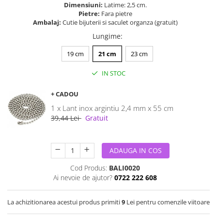
Dimensiuni:
Latime: 2,5 cm.
Pietre:
Fara pietre
Ambalaj:
Cutie bijuterii si saculet organza (gratuit)
Lungime
:
19 cm
21 cm
23 cm
IN STOC
+ CADOU
1 x Lant inox argintiu 2,4 mm x 55 cm
39,44 Lei
Gratuit
ADAUGA IN COS
Cod Produs:
BALI0020
Ai nevoie de ajutor?
0722 222 608
La achizitionarea acestui produs primiti
9
Lei pentru comenzile viitoare