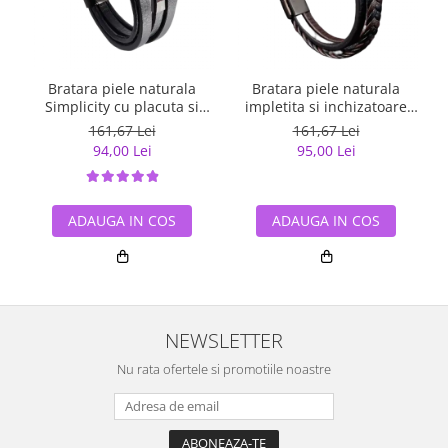
Bratara piele naturala
Bratara piele naturala
Simplicity cu placuta si
impletita si inchizatoare
inchizatoare din inox
din inox
161,67 Lei
161,67 Lei
94,00 Lei
95,00 Lei
ADAUGA IN COS
ADAUGA IN COS
NEWSLETTER
Nu rata ofertele si promotiile noastre