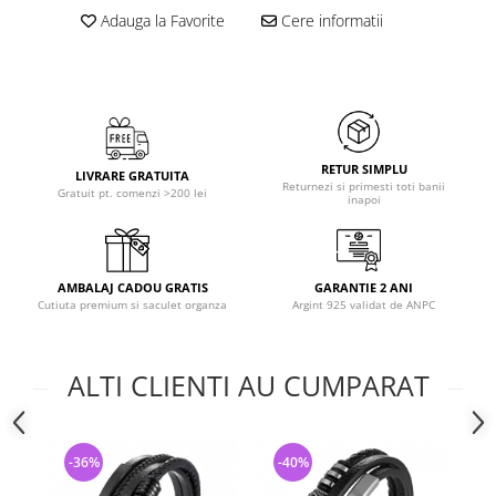
Adauga la Favorite
Cere informatii
RETUR SIMPLU
LIVRARE GRATUITA
Returnezi si primesti toti banii
Gratuit pt. comenzi >200 lei
inapoi
AMBALAJ CADOU GRATIS
GARANTIE 2 ANI
Cutiuta premium si saculet organza
Argint 925 validat de ANPC
ALTI CLIENTI AU CUMPARAT
-36%
-40%
-