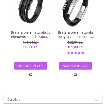
Bratara piele naturala cu
Bratara piele naturala
B
elemente si inchizatoare
neagra cu elemente si
p
negre din inox
inchizatoare din inox
171,84 Lei
182,01 Lei
110,00 Lei
109,00 Lei
ADAUGA IN COS
ADAUGA IN COS
Descriere