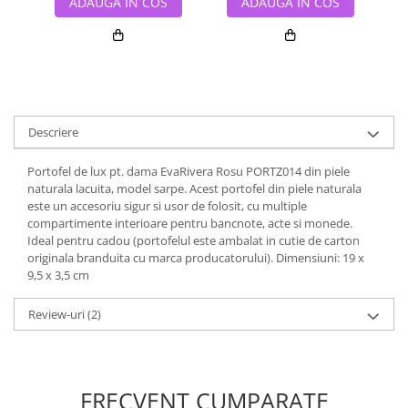
ADAUGA IN COS
ADAUGA IN COS
Descriere
Portofel de lux pt. dama EvaRivera Rosu PORTZ014 din piele
naturala lacuita, model sarpe. Acest portofel din piele naturala
este un accesoriu sigur si usor de folosit, cu multiple
compartimente interioare pentru bancnote, acte si monede.
Ideal pentru cadou (portofelul este ambalat in cutie de carton
originala branduita cu marca producatorului). Dimensiuni: 19 x
9,5 x 3,5 cm
Review-uri
(2)
FRECVENT CUMPARATE