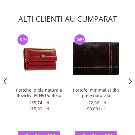
ALTI CLIENTI AU CUMPARAT
-31%
-26%
-
Portchei piele naturala
Portofel minimalist din
Cu
Rovicky, PCH515, Rosu
piele naturala
M
PORMG047
(f
165,74 Lei
122,02 Lei
115,00 Lei
90,00 Lei