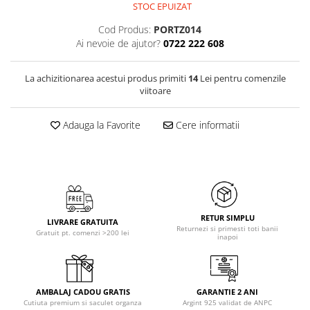
STOC EPUIZAT
Cod Produs:
PORTZ014
Ai nevoie de ajutor?
0722 222 608
La achizitionarea acestui produs primiti
14
Lei pentru comenzile
viitoare
Adauga la Favorite
Cere informatii
RETUR SIMPLU
LIVRARE GRATUITA
Returnezi si primesti toti banii
Gratuit pt. comenzi >200 lei
inapoi
AMBALAJ CADOU GRATIS
GARANTIE 2 ANI
Cutiuta premium si saculet organza
Argint 925 validat de ANPC