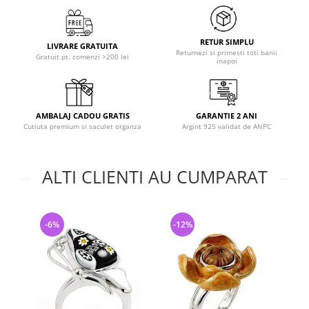
RETUR SIMPLU
LIVRARE GRATUITA
Returnezi si primesti toti banii
Gratuit pt. comenzi >200 lei
inapoi
AMBALAJ CADOU GRATIS
GARANTIE 2 ANI
Cutiuta premium si saculet organza
Argint 925 validat de ANPC
ALTI CLIENTI AU CUMPARAT
-6%
-12%