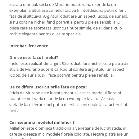
lucrata manual, sticla de Murano poate varia usor de la un
exemplar la altul, asa ca inelul tau va fi intotdeauna putin diferit
fata de al altcuiva. Argintul rodiat are un aspect lucios, de aur alb,
si nu contine nichel, fiind potrivit si pentru pielea sensibila. O
piesa care se asorteaza usor cu tinute simple, de zi, dar si cu o
rochie eleganta pentru o iesire speciala.
Intrebari frecvente
Din ce este facut inelul?
Inelul este realizat din argint 925 rodiat, fara nichel, cu o piatra din
sticla de Murano autentica. Rodiul confera argintului un aspect
lucios, de aur alb, si il face potrivit pentru pielea sensibila.
De ce difera usor culorile fata de poza?
Sticla de Murano este lucrata manual, asa ca modelul floral si
nuantele pot varia usor de la un exemplar la altul. Aceasta
variatie face fiecare inel putin diferit si contribuie la caracterul lui
unic.
Ce inseamna modelul millefiori?
Millefiori este o tehnica traditionala venetiana de lucrat sticla, in
care se creeaza mici modele florale colorate. Fiecare piatra are un