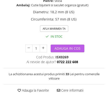
Pietre:
Sticla
Ambalaj:
Cutie bijuterii si saculet organza (gratuit)
Diametru
:
18,2 mm (8 US)
Circumferinta
:
57 mm (8 US)
AFLA MARIMEA TA
IN STOC
ADAUGA IN COS
Cod Produs:
ISX0269
Ai nevoie de ajutor?
0722 222 608
La achizitionarea acestui produs primiti
33
Lei pentru comenzile
viitoare
Adauga la Favorite
Cere informatii