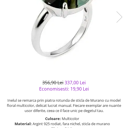
Bijuterii argint cu pietre
Pandantive mireasa
semipretioase
Bijuterii de Lux
Bijuterii argint placat cu aur
Bijuterii gotice si rock
Bijuterii argint cu diverse
Bijuterii Handmade
materiale
Bijuterii fantezie
Bijuterii argint cu murano
Casete si cutii de bijuterii
Bijuterii tungsten
Accesorii Piele
Cadouri
Solutii si lavete de curatare
356,90 Lei
337,00 Lei
bijuterii argint
Economisesti:
19,90
Lei
Inelul se remarca prin piatra rotunda de sticla de Murano cu model
floral multicolor, delicat lucrat manual. Fiecare exemplar are nuante
usor diferite, ceea ce il face unic pe degetul tau.
Culoare:
Multicolor
Material:
Argint 925 rodiat, fara nichel, sticla de murano