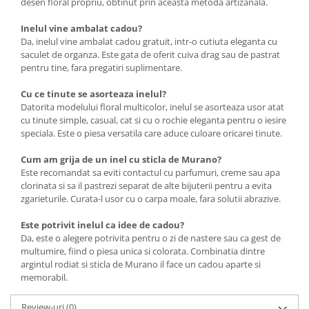
desen floral propriu, obtinut prin aceasta metoda artizanala.
Inelul vine ambalat cadou?
Da, inelul vine ambalat cadou gratuit, intr-o cutiuta eleganta cu
saculet de organza. Este gata de oferit cuiva drag sau de pastrat
pentru tine, fara pregatiri suplimentare.
Cu ce tinute se asorteaza inelul?
Datorita modelului floral multicolor, inelul se asorteaza usor atat
cu tinute simple, casual, cat si cu o rochie eleganta pentru o iesire
speciala. Este o piesa versatila care aduce culoare oricarei tinute.
Cum am grija de un inel cu sticla de Murano?
Este recomandat sa eviti contactul cu parfumuri, creme sau apa
clorinata si sa il pastrezi separat de alte bijuterii pentru a evita
zgarieturile. Curata-l usor cu o carpa moale, fara solutii abrazive.
Este potrivit inelul ca idee de cadou?
Da, este o alegere potrivita pentru o zi de nastere sau ca gest de
multumire, fiind o piesa unica si colorata. Combinatia dintre
argintul rodiat si sticla de Murano il face un cadou aparte si
memorabil.
Review-uri
(0)