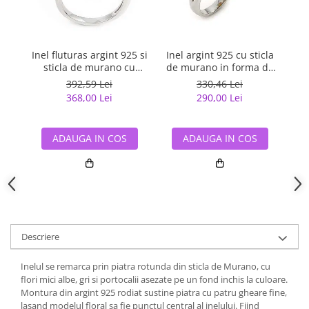
Ine
Inel fluturas argint 925 si
Inel argint 925 cu sticla
sticla de murano cu
de murano in forma de
margarete
floare
392,59 Lei
330,46 Lei
368,00 Lei
290,00 Lei
ADAUGA IN COS
ADAUGA IN COS
Descriere
Inelul se remarca prin piatra rotunda din sticla de Murano, cu
flori mici albe, gri si portocalii asezate pe un fond inchis la culoare.
Montura din argint 925 rodiat sustine piatra cu patru gheare fine,
lasand modelul floral sa fie punctul central al inelului. Fiind