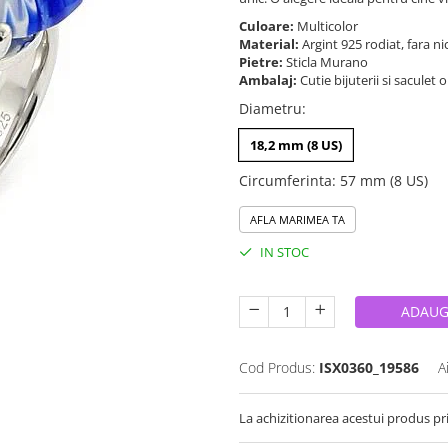
Culoare:
Multicolor
Material:
Argint 925 rodiat, fara n
Pietre:
Sticla Murano
Ambalaj:
Cutie bijuterii si saculet 
Diametru
:
18,2 mm (8 US)
Circumferinta
:
57 mm (8 US)
AFLA MARIMEA TA
IN STOC
ADAUG
Cod Produs:
ISX0360_19586
A
La achizitionarea acestui produs pr