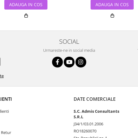
ADAUGA IN COS
ADAUGA IN COS
SOCIAL
Urmareste-ne in social media
ate
LIENTI
DATE COMERCIALE
lienti
S.C. Admis Consultants
S.R.L
J34/1/03.01.2006
RO18260070
e Retur
Str. Republicii nr. 1