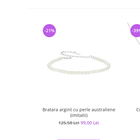
-21%
-39
Bratara argint cu perle australiene
C
(imitatii)
125,58 Lei
99,00 Lei