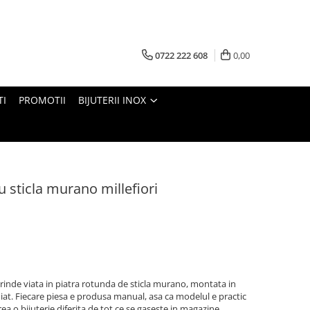
0722 222 608
0,00
TI
PROMOTII
BIJUTERII INOX
cu sticla murano millefiori
prinde viata in piatra rotunda de sticla murano, montata in
diat. Fiecare piesa e produsa manual, asa ca modelul e practic
ea o bijuterie diferita de tot ce se gaseste in magazine.