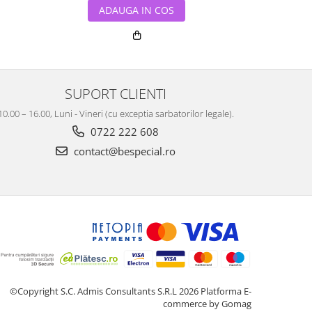
ADAUGA IN COS
ADA
SUPORT CLIENTI
10.00 – 16.00, Luni - Vineri (cu exceptia sarbatorilor legale).
0722 222 608
contact@bespecial.ro
©Copyright S.C. Admis Consultants S.R.L 2026
Platforma E-
commerce by Gomag