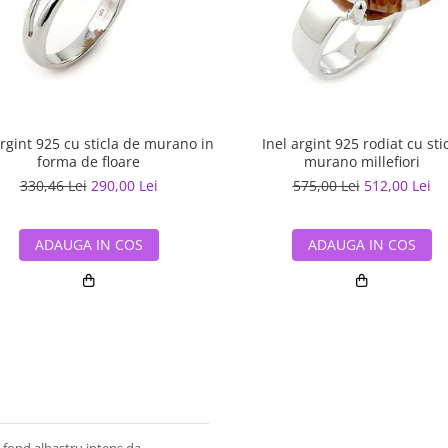
Inel argint 925 rodiat cu sti
argint 925 cu sticla de murano in
murano millefiori
forma de floare
575,00 Lei
512,00 Lei
330,46 Lei
290,00 Lei
ADAUGA IN COS
ADAUGA IN COS
pe fond albastru intens da