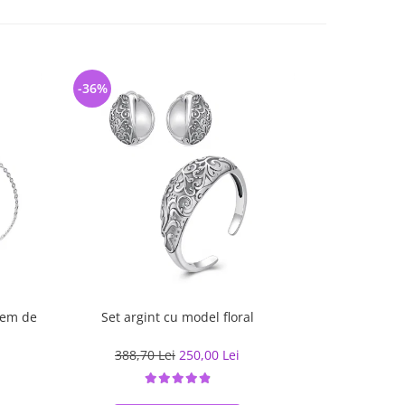
-36%
-27%
ghem de
Set argint cu model floral
Set a
388,70 Lei
250,00 Lei
366,15