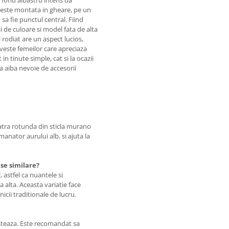
o este montata in gheare, pe un
sa fie punctul central. Fiind
 de culoare si model fata de alta
l rodiat are un aspect lucios,
iveste femeilor care apreciaza
in tinute simple, cat si la ocazii
 sa aiba nevoie de accesorii
piatra rotunda din sticla murano
manator aurului alb, si ajuta la
ese similare?
 astfel ca nuantele si
a alta. Aceasta variatie face
nicii traditionale de lucru.
usteaza. Este recomandat sa