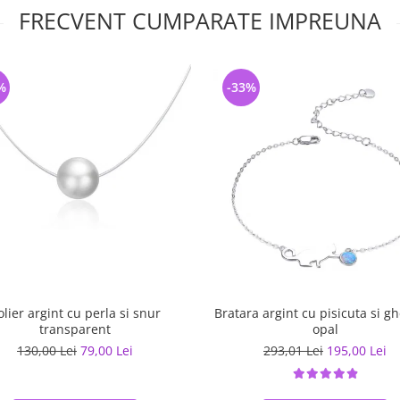
FRECVENT CUMPARATE IMPREUNA
%
-33%
olier argint cu perla si snur
Bratara argint cu pisicuta si 
transparent
opal
130,00 Lei
79,00 Lei
293,01 Lei
195,00 Lei