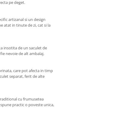
recta pe deget.
cific artizanal si un design
 atat in tinute de zi, cat si la
ta insotita de un saculet de
 fie nevoie de alt ambalaj.
rinata, care pot afecta in timp
ulet separat, ferit de alte
 traditional cu frumusetea
a spune practic o poveste unica,