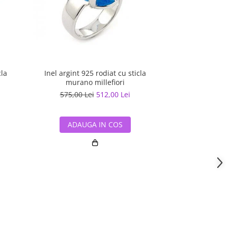
cla
Inel argint 925 rodiat cu sticla
Inel argint 925
murano millefiori
Murano
575,00 Lei
512,00 Lei
356,90 L
ADAUGA IN COS
ADAUG