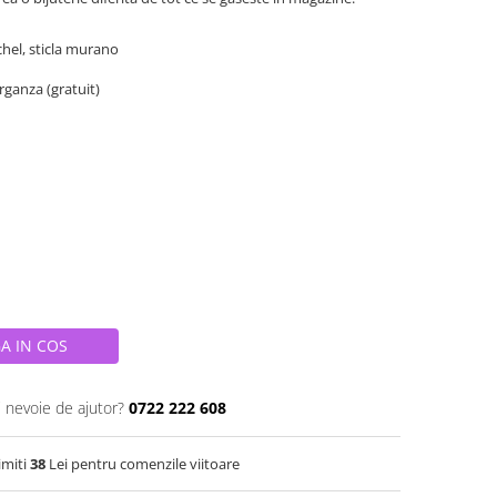
ichel, sticla murano
organza (gratuit)
A IN COS
i nevoie de ajutor?
0722 222 608
imiti
38
Lei pentru comenzile viitoare