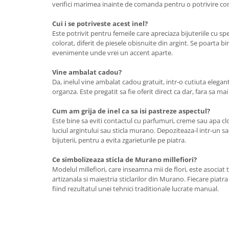
verifici marimea inainte de comanda pentru o potrivire co
Cui i se potriveste acest inel?
Este potrivit pentru femeile care apreciaza bijuteriile cu spe
colorat, diferit de piesele obisnuite din argint. Se poarta bine
evenimente unde vrei un accent aparte.
Vine ambalat cadou?
Da, inelul vine ambalat cadou gratuit, intr-o cutiuta elegan
organza. Este pregatit sa fie oferit direct ca dar, fara sa mai
Cum am grija de inel ca sa isi pastreze aspectul?
Este bine sa eviti contactul cu parfumuri, creme sau apa clo
luciul argintului sau sticla murano. Depoziteaza-l intr-un sac
bijuterii, pentru a evita zgarieturile pe piatra.
Ce simbolizeaza sticla de Murano millefiori?
Modelul millefiori, care inseamna mii de flori, este asociat
artizanala si maiestria sticlarilor din Murano. Fiecare piatr
fiind rezultatul unei tehnici traditionale lucrate manual.