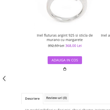
Inel fluturas argint 925 si sticla de
Inel 
murano cu margarete
392,59 Lei
368,00 Lei
ADAUGA IN COS
Review-uri
(0)
Descriere
Un model millefiori cu flori mici, albe si albastre, insirate 