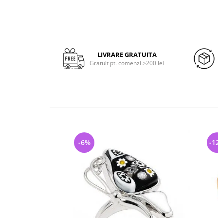
LIVRARE GRATUITA
Gratuit pt. comenzi >200 lei
-6%
-1