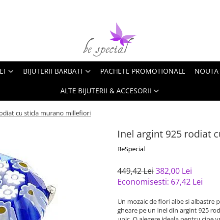
EI
BIJUTERII BARBATI
PACHETE PROMOTIONALE
NOUTA
ALTE BIJUTERII & ACCESORII
rodiat cu sticla murano millefiori
Inel argint 925 rodiat 
BeSpecial
449,42 Lei
382,00 Lei
Economisesti:
67,42
Lei
Un mozaic de flori albe si albastre 
gheare pe un inel din argint 925 ro
unic. O alegere ideala pentru cine vr