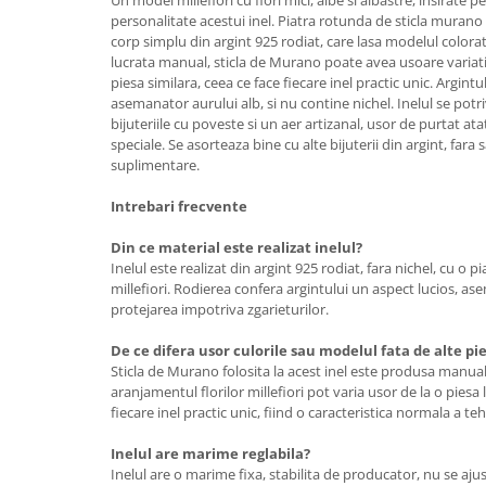
personalitate acestui inel. Piatra rotunda de sticla muran
corp simplu din argint 925 rodiat, care lasa modelul colorat 
lucrata manual, sticla de Murano poate avea usoare variatii
piesa similara, ceea ce face fiecare inel practic unic. Argintu
asemanator aurului alb, si nu contine nichel. Inelul se potr
bijuteriile cu poveste si un aer artizanal, usor de purtat atat 
speciale. Se asorteaza bine cu alte bijuterii din argint, fara
suplimentare.
Intrebari frecvente
Din ce material este realizat inelul?
Inelul este realizat din argint 925 rodiat, fara nichel, cu o 
millefiori. Rodierea confera argintului un aspect lucios, ase
protejarea impotriva zgarieturilor.
De ce difera usor culorile sau modelul fata de alte pi
Sticla de Murano folosita la acest inel este produsa manual,
aranjamentul florilor millefiori pot varia usor de la o piesa l
fiecare inel practic unic, fiind o caracteristica normala a teh
Inelul are marime reglabila?
Inelul are o marime fixa, stabilita de producator, nu se aj