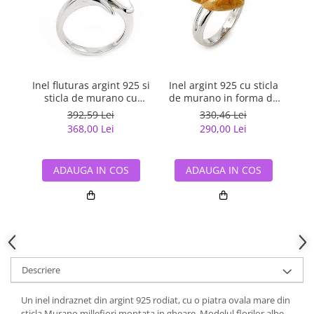
Ine
Inel fluturas argint 925 si
Inel argint 925 cu sticla
sticla de murano cu
de murano in forma de
margarete
floare
392,59 Lei
330,46 Lei
368,00 Lei
290,00 Lei
ADAUGA IN COS
ADAUGA IN COS
Descriere
Un inel indraznet din argint 925 rodiat, cu o piatra ovala mare din
sticla Murano millefiori montata in gheare. Modelul florilor albe