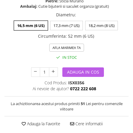
Pietre:
Sticla Murano
Ambalaj:
Cutie bijuterii si saculet organza (gratuit)
Diametru
:
16,5 mm (6 US)
17,3 mm (7 US)
18,2 mm (8 US)
Circumferinta
:
52 mm (6 US)
AFLA MARIMEA TA
IN STOC
ADAUGA IN COS
Cod Produs:
ISX0356
Ai nevoie de ajutor?
0722 222 608
La achizitionarea acestui produs primiti
51
Lei pentru comenzile
viitoare
Adauga la Favorite
Cere informatii