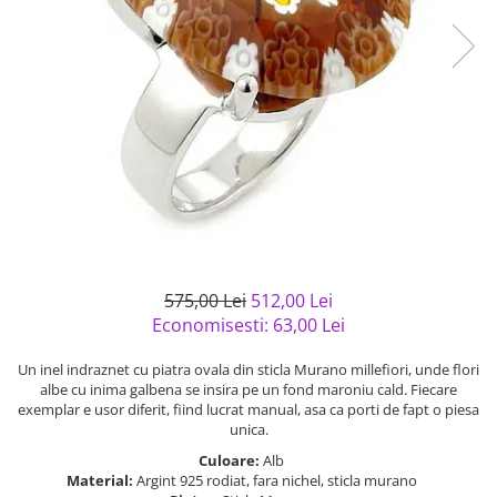
Bijuterii argint cu pietre
Pandantive mireasa
semipretioase
Bijuterii de Lux
Bijuterii argint placat cu aur
Bijuterii gotice si rock
Bijuterii argint cu diverse
Bijuterii Handmade
materiale
Bijuterii fantezie
Bijuterii argint cu murano
Casete si cutii de bijuterii
Bijuterii tungsten
Accesorii Piele
Cadouri
575,00 Lei
512,00 Lei
Solutii si lavete de curatare
Economisesti:
63,00
Lei
bijuterii argint
Un inel indraznet cu piatra ovala din sticla Murano millefiori, unde flori
albe cu inima galbena se insira pe un fond maroniu cald. Fiecare
exemplar e usor diferit, fiind lucrat manual, asa ca porti de fapt o piesa
unica.
Culoare:
Alb
Material:
Argint 925 rodiat, fara nichel, sticla murano