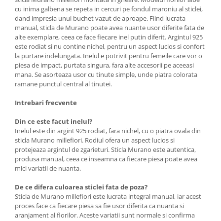
cu inima galbena se repeta in cercuri pe fondul maroniu al sticlei,
dand impresia unui buchet vazut de aproape. Fiind lucrata
manual, sticla de Murano poate avea nuante usor diferite fata de
alte exemplare, ceea ce face fiecare inel putin diferit. Argintul 925
este rodiat si nu contine nichel, pentru un aspect lucios si confort
la purtare indelungata. Inelul e potrivit pentru femeile care vor o
piesa de impact, purtata singura, fara alte accesorii pe aceeasi
mana. Se asorteaza usor cu tinute simple, unde piatra colorata
ramane punctul central al tinutei.
Intrebari frecvente
Din ce este facut inelul?
Inelul este din argint 925 rodiat, fara nichel, cu o piatra ovala din
sticla Murano millefiori. Rodiul ofera un aspect lucios si
protejeaza argintul de zgarieturi. Sticla Murano este autentica,
produsa manual, ceea ce inseamna ca fiecare piesa poate avea
mici variatii de nuanta.
De ce difera culoarea sticlei fata de poza?
Sticla de Murano millefiori este lucrata integral manual, iar acest
proces face ca fiecare piesa sa fie usor diferita ca nuanta si
aranjament al florilor. Aceste variatii sunt normale si confirma