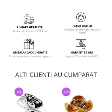
RETUR SIMPLU
LIVRARE GRATUITA
Returnezi si primesti toti banii
Gratuit pt. comenzi >200 lei
inapoi
AMBALAJ CADOU GRATIS
GARANTIE 2 ANI
Cutiuta premium si saculet organza
Argint 925 validat de ANPC
ALTI CLIENTI AU CUMPARAT
-6%
-12%