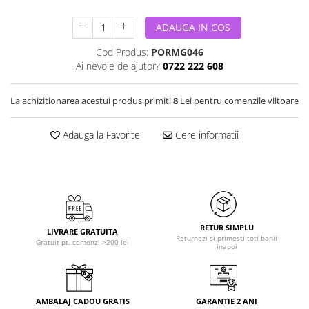
ADAUGA IN COS
Cod Produs:
PORMG046
Ai nevoie de ajutor?
0722 222 608
La achizitionarea acestui produs primiti
8
Lei pentru comenzile viitoare
Adauga la Favorite
Cere informatii
RETUR SIMPLU
LIVRARE GRATUITA
Returnezi si primesti toti banii
Gratuit pt. comenzi >200 lei
inapoi
AMBALAJ CADOU GRATIS
GARANTIE 2 ANI