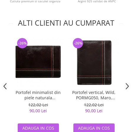
Cutiuta premium si saculet organza
Argint 925 validat de ANPC
ALTI CLIENTI AU CUMPARAT
-26%
-26%
-
Portofel minimalist din
Portofel vertical, Wild,
Por
piele naturala
PORMG050, Maro,
i
PORMG047
minimalist, din piele
po
122,02 Lei
122,02 Lei
naturala
90,00 Lei
90,00 Lei
ADAUGA IN COS
ADAUGA IN COS