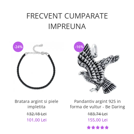
FRECVENT CUMPARATE
IMPREUNA
-24%
-16%
Bratara argint si piele
Pandantiv argint 925 in
impletita
forma de vultur - Be Daring
132,18 Lei
183,74 Lei
101,00 Lei
155,00 Lei