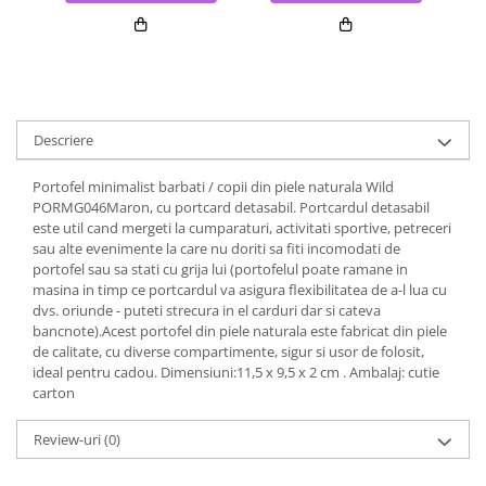
Descriere
Portofel minimalist barbati / copii din piele naturala Wild
PORMG046Maron, cu portcard detasabil. Portcardul detasabil
este util cand mergeti la cumparaturi, activitati sportive, petreceri
sau alte evenimente la care nu doriti sa fiti incomodati de
portofel sau sa stati cu grija lui (portofelul poate ramane in
masina in timp ce portcardul va asigura flexibilitatea de a-l lua cu
dvs. oriunde - puteti strecura in el carduri dar si cateva
bancnote).Acest portofel din piele naturala este fabricat din piele
de calitate, cu diverse compartimente, sigur si usor de folosit,
ideal pentru cadou. Dimensiuni:11,5 x 9,5 x 2 cm . Ambalaj: cutie
carton
Review-uri
(0)