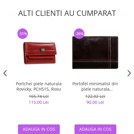
ALTI CLIENTI AU CUMPARAT
-31%
-26%
-
Portchei piele naturala
Portofel minimalist din
Cu
Rovicky, PCH515, Rosu
piele naturala
M
PORMG047
(f
165,74 Lei
122,02 Lei
115,00 Lei
90,00 Lei
ADAUGA IN COS
ADAUGA IN COS