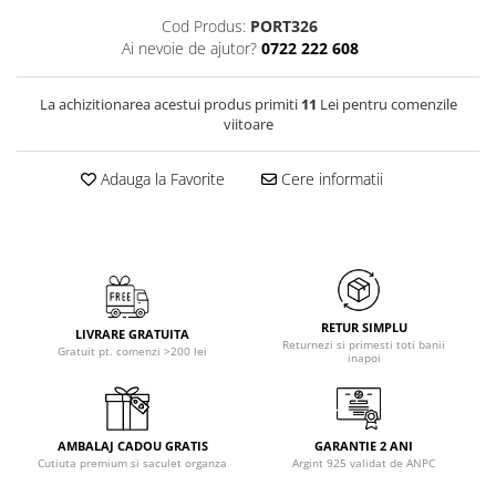
Cod Produs:
PORT326
Ai nevoie de ajutor?
0722 222 608
La achizitionarea acestui produs primiti
11
Lei pentru comenzile
viitoare
Adauga la Favorite
Cere informatii
RETUR SIMPLU
LIVRARE GRATUITA
Returnezi si primesti toti banii
Gratuit pt. comenzi >200 lei
inapoi
AMBALAJ CADOU GRATIS
GARANTIE 2 ANI
Cutiuta premium si saculet organza
Argint 925 validat de ANPC