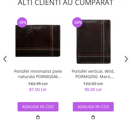
ALTI CLIENTI AU CUMPARAT
-39%
-26%
-
Portofel minimalist piele
Portofel vertical, Wild,
Po
naturala PORMG046
PORMG050, Maro,
Maron, cu portcard
minimalist, din piele
142,35 Lei
122,02 Lei
detasabil
naturala
87,00 Lei
90,00 Lei
ADAUGA IN COS
ADAUGA IN COS