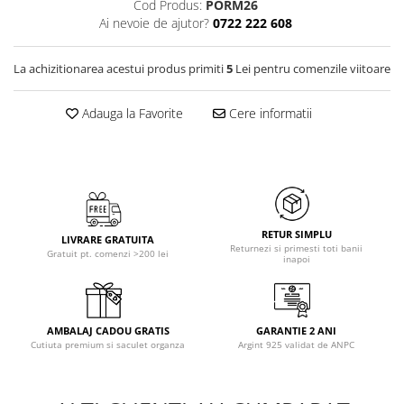
Cod Produs:
PORM26
Ai nevoie de ajutor?
0722 222 608
La achizitionarea acestui produs primiti
5
Lei pentru comenzile viitoare
Adauga la Favorite
Cere informatii
RETUR SIMPLU
LIVRARE GRATUITA
Returnezi si primesti toti banii
Gratuit pt. comenzi >200 lei
inapoi
AMBALAJ CADOU GRATIS
GARANTIE 2 ANI
Cutiuta premium si saculet organza
Argint 925 validat de ANPC