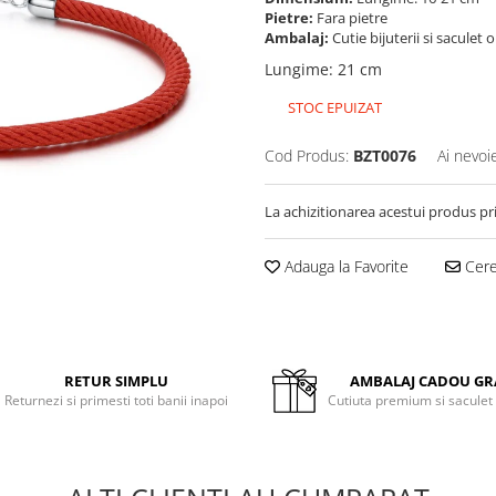
Pietre:
Fara pietre
Ambalaj:
Cutie bijuterii si saculet 
Lungime
:
21 cm
STOC EPUIZAT
Cod Produs:
BZT0076
Ai nevoi
La achizitionarea acestui produs pr
Adauga la Favorite
Cere 
RETUR SIMPLU
AMBALAJ CADOU GR
Returnezi si primesti toti banii inapoi
Cutiuta premium si saculet