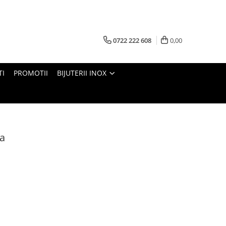
0722 222 608
0,00
TI
PROMOTII
BIJUTERII INOX
ra