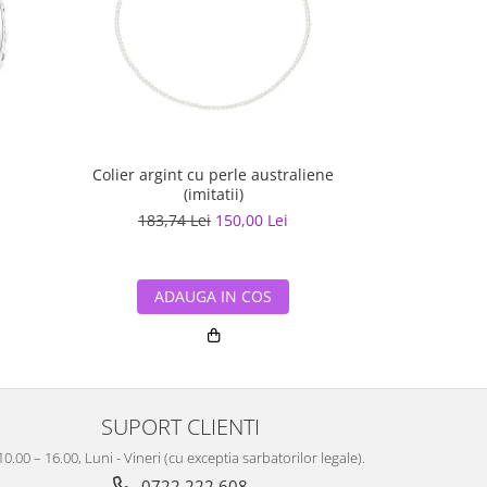
Colier argint cu perle australiene
Bratara din argi
(imitatii)
183,74 Lei
150,00 Lei
155,98
ADAUGA IN COS
ADA
SUPORT CLIENTI
10.00 – 16.00, Luni - Vineri (cu exceptia sarbatorilor legale).
0722 222 608