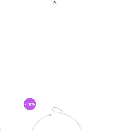
-18%
-24%