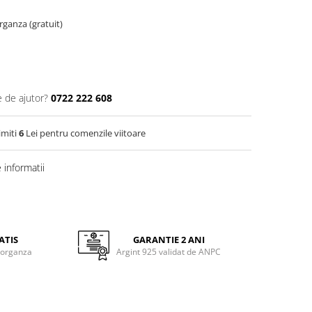
organza (gratuit)
e de ajutor?
0722 222 608
imiti
6
Lei pentru comenzile viitoare
informatii
ATIS
GARANTIE 2 ANI
 organza
Argint 925 validat de ANPC