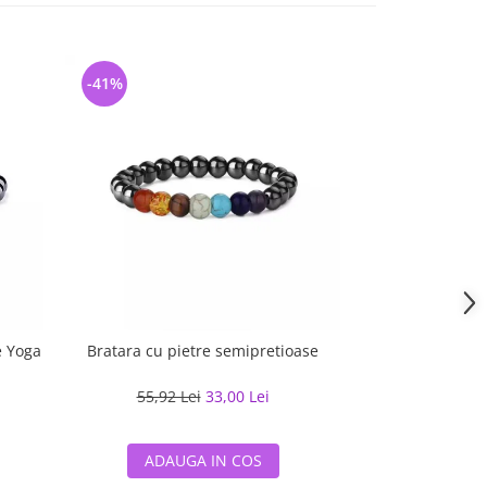
-41%
-27%
e Yoga
Bratara cu pietre semipretioase
Bratara ela
semipretioas
55,92 Lei
33,00 Lei
53,38 L
ADAUGA IN COS
ADAUG