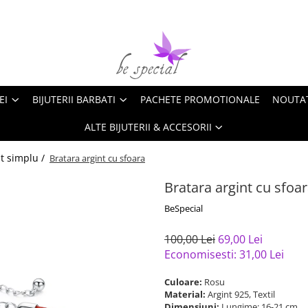
EI
BIJUTERII BARBATI
PACHETE PROMOTIONALE
NOUTA
ALTE BIJUTERII & ACCESORII
nt simplu /
Bratara argint cu sfoara
Bratara argint cu sfoa
BeSpecial
100,00 Lei
69,00 Lei
Economisesti:
31,00
Lei
Culoare:
Rosu
Material:
Argint 925, Textil
Dimensiuni:
Lungime: 16-21 cm