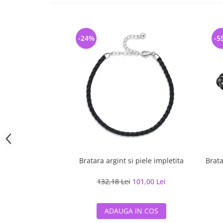
-24%
-5
Bratara argint si piele impletita
Brata
132,18 Lei
101,00 Lei
ADAUGA IN COS