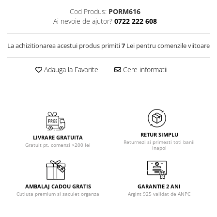
Cod Produs:
PORM616
Ai nevoie de ajutor?
0722 222 608
La achizitionarea acestui produs primiti
7
Lei pentru comenzile viitoare
Adauga la Favorite
Cere informatii
RETUR SIMPLU
LIVRARE GRATUITA
Returnezi si primesti toti banii
Gratuit pt. comenzi >200 lei
inapoi
AMBALAJ CADOU GRATIS
GARANTIE 2 ANI
Cutiuta premium si saculet organza
Argint 925 validat de ANPC