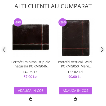
ALTI CLIENTI AU CUMPARAT
-39%
-26%
-
Portofel minimalist piele
Portofel vertical, Wild,
Po
naturala PORMG046
PORMG050, Maro,
Maron, cu portcard
minimalist, din piele
142,35 Lei
122,02 Lei
detasabil
naturala
87,00 Lei
90,00 Lei
ADAUGA IN COS
ADAUGA IN COS