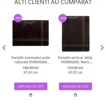
ALTI CLIENTI AU CUMPARAT
-39%
-26%
-
Portofel minimalist piele
Portofel vertical, Wild,
Po
naturala PORMG046
PORMG050, Maro,
Maron, cu portcard
minimalist, din piele
142,35 Lei
122,02 Lei
detasabil
naturala
87,00 Lei
90,00 Lei
ADAUGA IN COS
ADAUGA IN COS