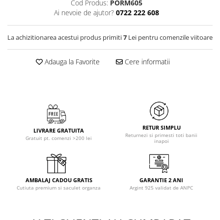
Cod Produs:
PORM605
Ai nevoie de ajutor?
0722 222 608
La achizitionarea acestui produs primiti
7
Lei pentru comenzile viitoare
Adauga la Favorite
Cere informatii
RETUR SIMPLU
LIVRARE GRATUITA
Returnezi si primesti toti banii
Gratuit pt. comenzi >200 lei
inapoi
AMBALAJ CADOU GRATIS
GARANTIE 2 ANI
Cutiuta premium si saculet organza
Argint 925 validat de ANPC