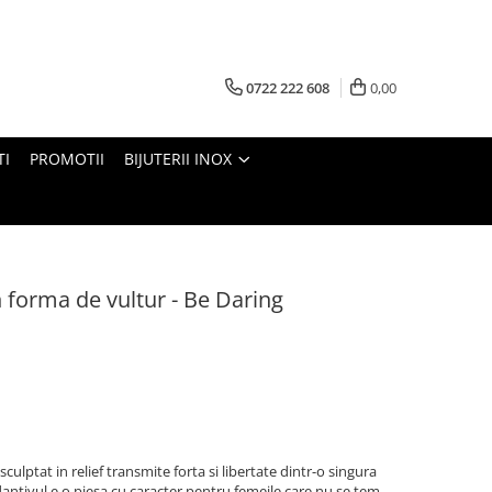
0722 222 608
0,00
TI
PROMOTII
BIJUTERII INOX
n forma de vultur - Be Daring
 sculptat in relief transmite forta si libertate dintr-o singura
ndantivul e o piesa cu caracter pentru femeile care nu se tem