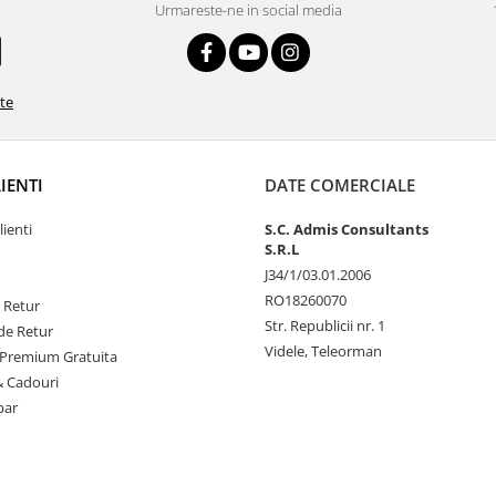
Urmareste-ne in social media
ate
LIENTI
DATE COMERCIALE
lienti
S.C. Admis Consultants
S.R.L
J34/1/03.01.2006
RO18260070
e Retur
Str. Republicii nr. 1
de Retur
Videle, Teleorman
Premium Gratuita
& Cadouri
par