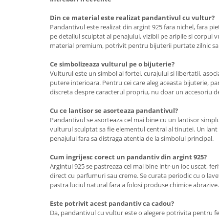
Din ce material este realizat pandantivul cu vultur?
Pandantivul este realizat din argint 925 fara nichel, fara pi
pe detaliul sculptat al penajului, vizibil pe aripile si corpul 
material premium, potrivit pentru bijuterii purtate zilnic sau
Ce simbolizeaza vulturul pe o bijuterie?
Vulturul este un simbol al fortei, curajului si libertatii, aso
putere interioara. Pentru cei care aleg aceasta bijuterie, p
discreta despre caracterul propriu, nu doar un accesoriu d
Cu ce lantisor se asorteaza pandantivul?
Pandantivul se asorteaza cel mai bine cu un lantisor simplu, 
vulturul sculptat sa fie elementul central al tinutei. Un lant
penajului fara sa distraga atentia de la simbolul principal.
Cum ingrijesc corect un pandantiv din argint 925?
Argintul 925 se pastreaza cel mai bine intr-un loc uscat, fe
direct cu parfumuri sau creme. Se curata periodic cu o lave
pastra luciul natural fara a folosi produse chimice abrazive.
Este potrivit acest pandantiv ca cadou?
Da, pandantivul cu vultur este o alegere potrivita pentru f