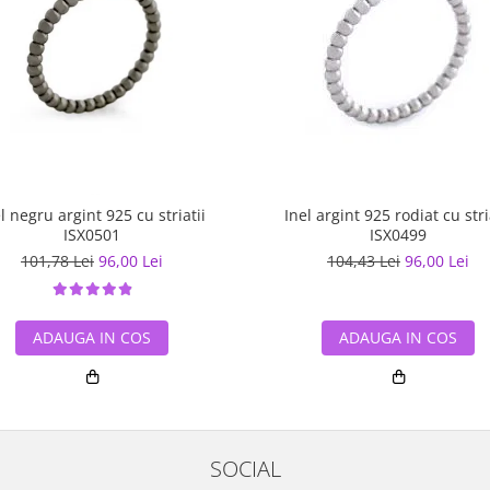
l negru argint 925 cu striatii
Inel argint 925 rodiat cu stri
ISX0501
ISX0499
101,78 Lei
96,00 Lei
104,43 Lei
96,00 Lei
ADAUGA IN COS
ADAUGA IN COS
SOCIAL