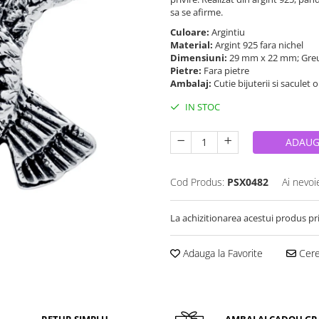
sa se afirme.
Culoare:
Argintiu
Material:
Argint 925 fara nichel
Dimensiuni:
29 mm x 22 mm; Greu
Pietre:
Fara pietre
Ambalaj:
Cutie bijuterii si saculet 
IN STOC
ADAUG
Cod Produs:
PSX0482
Ai nevoi
La achizitionarea acestui produs pr
Adauga la Favorite
Cere 