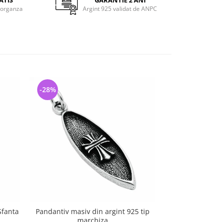
ATIS
GARANTIE 2 ANI
 organza
Argint 925 validat de ANPC
-28%
-3%
Sfanta
Pandantiv masiv din argint 925 tip
Colier argint 92
marchiza
CT