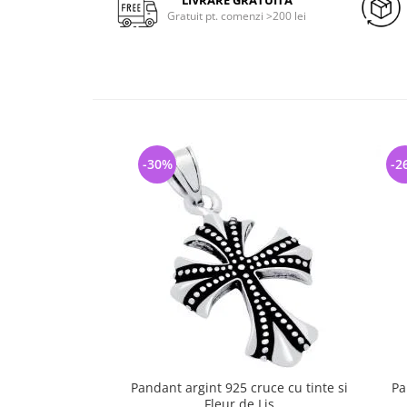
LIVRARE GRATUITA
Gratuit pt. comenzi >200 lei
-30%
-2
Pandant argint 925 cruce cu tinte si
Pa
Fleur de Lis