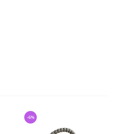
-6%
-13%