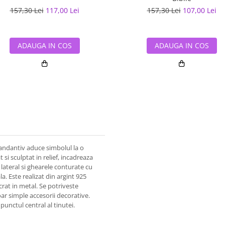
157,30 Lei
117,00 Lei
157,30 Lei
107,00 Lei
ADAUGA IN COS
ADAUGA IN COS
 pandantiv aduce simbolul la o
t si sculptat in relief, incadreaza
 lateral si ghearele conturate cu
. Este realizat din argint 925
ucrat in metal. Se potriveste
doar simple accesorii decorative.
punctul central al tinutei.