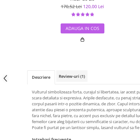
170,52 Lei
120,00 Lei
ADAUGA IN COS
Review-uri
(1)
Descriere
Vulturul simbolizeaza forta, curajul si libertatea, iar acest
scara detaliata si expresiva. Aripile desfacute, cu penaj stria
corpul pasarii intr-o pozitie dinamica, de zbor. Capul intors
atentie dau piesei o prezenta puternica, aproape sculpturala
fara nichel, fara pietre, cu accent pus exclusiv pe detaliul l
femeilor care aleg bijuterii cu semnificatie si caracter, nu 
Poate fi purtat pe un lantisor simplu, lasand vulturul sa fie 
Intrebari frecvente