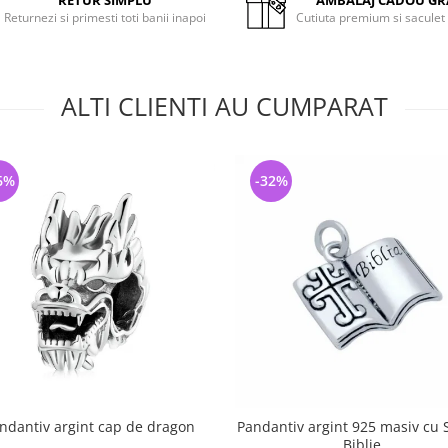
RETUR SIMPLU
AMBALAJ CADOU GR
Returnezi si primesti toti banii inapoi
Cutiuta premium si saculet
ALTI CLIENTI AU CUMPARAT
6%
-32%
ndantiv argint cap de dragon
Pandantiv argint 925 masiv cu 
Biblie