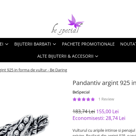
EI
BIJUTERII BARBATI
PACHETE PROMOTIONALE
NOUTA
ALTE BIJUTERII & ACCESORII
int 925 in forma de vultur - Be Daring
Pandantiv argint 925 i
BeSpecial
1 Review
183,74 Lei
155,00 Lei
Economisesti:
28,74
Lei
Vulturul cu aripile intinse si penajul
privire. Realizat din argint 925, pa