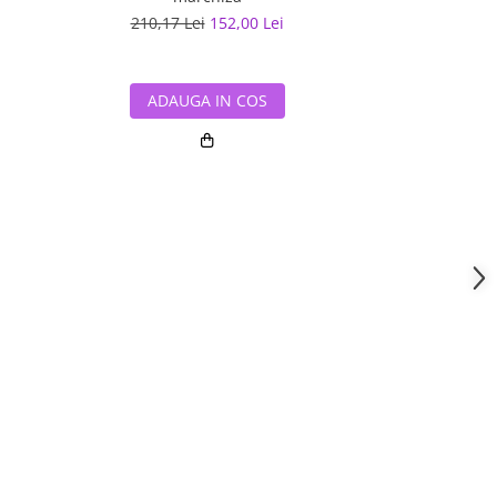
210,17 Lei
152,00 Lei
129,55 L
ADAUGA IN COS
ADAUG