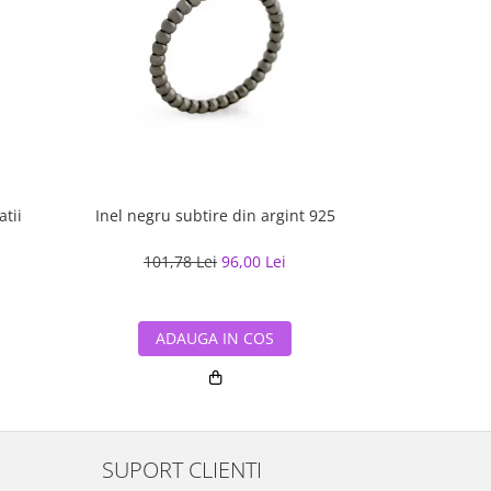
atii
Inel negru subtire din argint 925
Butoni cama
101,78 Lei
96,00 Lei
59,99
ADAUGA IN COS
ADA
SUPORT CLIENTI