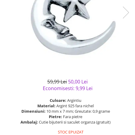
Bijuterii argint cu pietre
Pandantive mireasa
semipretioase
Bijuterii de Lux
Bijuterii argint placat cu aur
Bijuterii gotice si rock
Bijuterii argint cu diverse
Bijuterii Handmade
materiale
Bijuterii fantezie
Bijuterii argint cu murano
Casete si cutii de bijuterii
Bijuterii tungsten
Accesorii Piele
Cadouri
59,99 Lei
50,00 Lei
Solutii si lavete de curatare
Economisesti:
9,99
Lei
bijuterii argint
Culoare:
Argintiu
Material:
Argint 925 fara nichel
Dimensiuni:
10 mm x 7 mm; Greutate: 0,9 grame
Pietre:
Fara pietre
Ambalaj:
Cutie bijuterii si saculet organza (gratuit)
STOC EPUIZAT