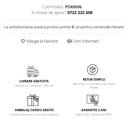
Cod Produs:
PSX0596
Ai nevoie de ajutor?
0722 222 608
La achizitionarea acestui produs primiti
5
Lei pentru comenzile viitoare
Adauga la Favorite
Cere informatii
RETUR SIMPLU
LIVRARE GRATUITA
Returnezi si primesti toti banii
Gratuit pt. comenzi >200 lei
inapoi
AMBALAJ CADOU GRATIS
GARANTIE 2 ANI
Cutiuta premium si saculet organza
Argint 925 validat de ANPC