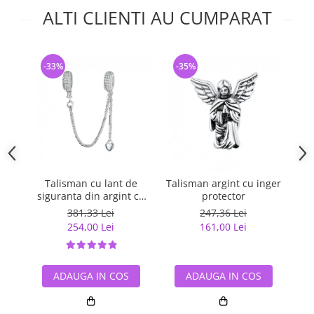
ALTI CLIENTI AU CUMPARAT
-33%
-35%
-
Talisman cu lant de
Talisman argint cu inger
Lan
siguranta din argint cu
protector
cr
inimioara placat cu rodiu
381,33 Lei
247,36 Lei
254,00 Lei
161,00 Lei
ADAUGA IN COS
ADAUGA IN COS