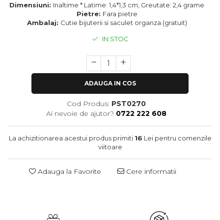
Dimensiuni:
Inaltime * Latime: 1,4*1,3 cm, Greutate: 2,4 grame
Pietre:
Fara pietre
Ambalaj:
Cutie bijuterii si saculet organza (gratuit)
IN STOC
ADAUGA IN COS
Cod Produs:
PST0270
Ai nevoie de ajutor?
0722 222 608
La achizitionarea acestui produs primiti
16
Lei pentru comenzile
viitoare
Adauga la Favorite
Cere informatii