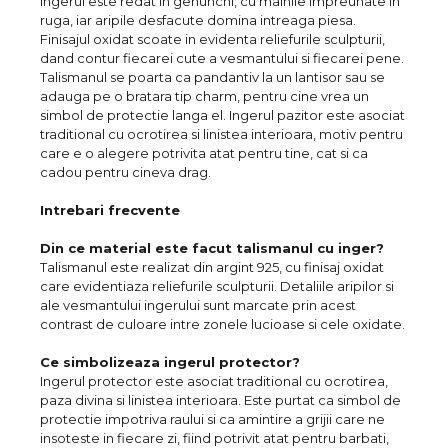
Ingerul este redat in genunchi, cu mainile impreunate in
ruga, iar aripile desfacute domina intreaga piesa.
Finisajul oxidat scoate in evidenta reliefurile sculpturii,
dand contur fiecarei cute a vesmantului si fiecarei pene.
Talismanul se poarta ca pandantiv la un lantisor sau se
adauga pe o bratara tip charm, pentru cine vrea un
simbol de protectie langa el. Ingerul pazitor este asociat
traditional cu ocrotirea si linistea interioara, motiv pentru
care e o alegere potrivita atat pentru tine, cat si ca
cadou pentru cineva drag.
Intrebari frecvente
Din ce material este facut talismanul cu inger?
Talismanul este realizat din argint 925, cu finisaj oxidat
care evidentiaza reliefurile sculpturii. Detaliile aripilor si
ale vesmantului ingerului sunt marcate prin acest
contrast de culoare intre zonele lucioase si cele oxidate.
Ce simbolizeaza ingerul protector?
Ingerul protector este asociat traditional cu ocrotirea,
paza divina si linistea interioara. Este purtat ca simbol de
protectie impotriva raului si ca amintire a grijii care ne
insoteste in fiecare zi, fiind potrivit atat pentru barbati,