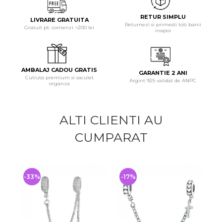
RETUR SIMPLU
LIVRARE GRATUITA
Returnezi si primesti toti banii
Gratuit pt. comenzi >200 lei
inapoi
AMBALAJ CADOU GRATIS
GARANTIE 2 ANI
Cutiuta premium si saculet
Argint 925 validat de ANPC
organza
ALTI CLIENTI AU
CUMPARAT
-33%
-17%
-