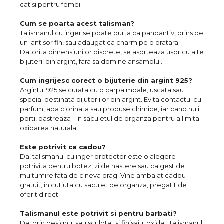
cat si pentru femei.
Cum se poarta acest talisman?
Talismanul cu inger se poate purta ca pandantiv, prins de
un lantisor fin, sau adaugat ca charm pe o bratara.
Datorita dimensiunilor discrete, se asorteaza usor cu alte
bijuterii din argint, fara sa domine ansamblul.
Cum ingrijesc corect o bijuterie din argint 925?
Argintul 925 se curata cu o carpa moale, uscata sau
special destinata bijuteriilor din argint. Evita contactul cu
parfum, apa clorinata sau produse chimice, iar cand nu il
porti, pastreaza-l in saculetul de organza pentru a limita
oxidarea naturala.
Este potrivit ca cadou?
Da, talismanul cu inger protector este o alegere
potrivita pentru botez, zi de nastere sau ca gest de
multumire fata de cineva drag. Vine ambalat cadou
gratuit, in cutiuta cu saculet de organza, pregatit de
oferit direct.
Talismanul este potrivit si pentru barbati?
Da, prin designul sau sculptat si finisajul oxidat, talismanul