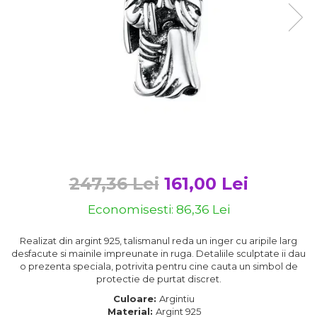
Bijuterii argint cu pietre
Pandantive mireasa
semipretioase
Bijuterii de Lux
Bijuterii argint placat cu aur
Bijuterii gotice si rock
Bijuterii argint cu diverse
Bijuterii Handmade
materiale
Bijuterii fantezie
Bijuterii argint cu murano
Casete si cutii de bijuterii
Bijuterii tungsten
Accesorii Piele
Cadouri
247,36 Lei
161,00 Lei
Solutii si lavete de curatare
Economisesti:
86,36
Lei
bijuterii argint
Realizat din argint 925, talismanul reda un inger cu aripile larg
desfacute si mainile impreunate in ruga. Detaliile sculptate ii dau
o prezenta speciala, potrivita pentru cine cauta un simbol de
protectie de purtat discret.
Culoare:
Argintiu
Material:
Argint 925