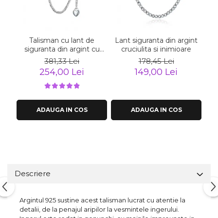
Talisman cu lant de
Lant siguranta din argint
siguranta din argint cu
cruciulita si inimioare
inimioara placat cu rodiu
381,33 Lei
178,45 Lei
254,00 Lei
149,00 Lei
ADAUGA IN COS
ADAUGA IN COS
Descriere
Argintul 925 sustine acest talisman lucrat cu atentie la
detalii, de la penajul aripilor la vesmintele ingerului.