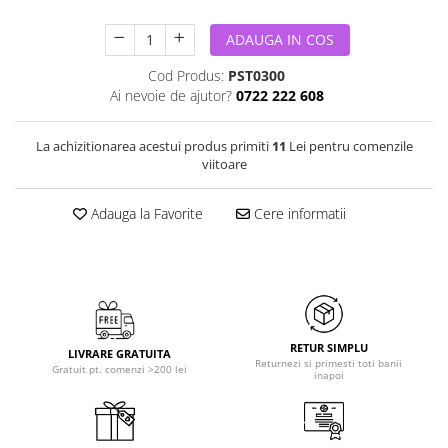
ADAUGA IN COS
Cod Produs:
PST0300
Ai nevoie de ajutor?
0722 222 608
La achizitionarea acestui produs primiti
11
Lei pentru comenzile
viitoare
Adauga la Favorite
Cere informatii
RETUR SIMPLU
LIVRARE GRATUITA
Returnezi si primesti toti banii
Gratuit pt. comenzi >200 lei
inapoi