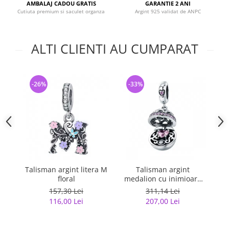
AMBALAJ CADOU GRATIS
GARANTIE 2 ANI
Cutiuta premium si saculet organza
Argint 925 validat de ANPC
ALTI CLIENTI AU CUMPARAT
-26%
-33%
-
Talisman argint litera M
Talisman argint
floral
medalion cu inimioara
roz
157,30 Lei
311,14 Lei
116,00 Lei
207,00 Lei