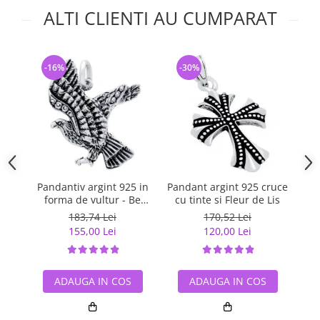
ALTI CLIENTI AU CUMPARAT
-16%
-30%
-
Pandantiv argint 925 in
Pandant argint 925 cruce
Pa
forma de vultur - Be
cu tinte si Fleur de Lis
Daring
183,74 Lei
170,52 Lei
155,00 Lei
120,00 Lei
ADAUGA IN COS
ADAUGA IN COS