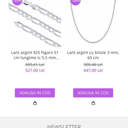
-20%
-29%
Lant argint 925 Figaro 51
Lant argint cu bilute 3 mm,
cm lungime si 5,5 mm
60 cm
latime, Classical You
659,61 Lei
905,46 Lei
LSX0202
527,00 Lei
647,00 Lei
ADAUGA IN COS
ADAUGA IN COS
NEWSLETTER