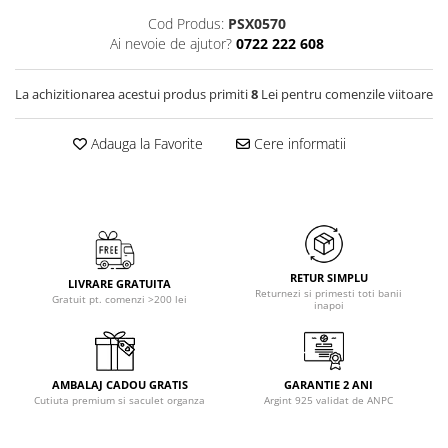
Cod Produs:
PSX0570
Ai nevoie de ajutor?
0722 222 608
La achizitionarea acestui produs primiti
8
Lei pentru comenzile viitoare
Adauga la Favorite
Cere informatii
RETUR SIMPLU
LIVRARE GRATUITA
Returnezi si primesti toti banii
Gratuit pt. comenzi >200 lei
inapoi
AMBALAJ CADOU GRATIS
GARANTIE 2 ANI
Cutiuta premium si saculet organza
Argint 925 validat de ANPC