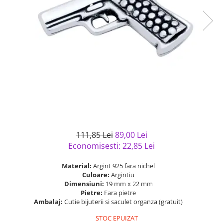
Bijuterii argint cu pietre
Pandantive mireasa
semipretioase
Bijuterii de Lux
Bijuterii argint placat cu aur
Bijuterii gotice si rock
Bijuterii argint cu diverse
Bijuterii Handmade
materiale
Bijuterii fantezie
Bijuterii argint cu murano
Casete si cutii de bijuterii
Bijuterii tungsten
Accesorii Piele
Cadouri
111,85 Lei
89,00 Lei
Solutii si lavete de curatare
Economisesti:
22,85
Lei
bijuterii argint
Material:
Argint 925 fara nichel
Culoare:
Argintiu
Dimensiuni:
19 mm x 22 mm
Pietre:
Fara pietre
Ambalaj:
Cutie bijuterii si saculet organza (gratuit)
STOC EPUIZAT