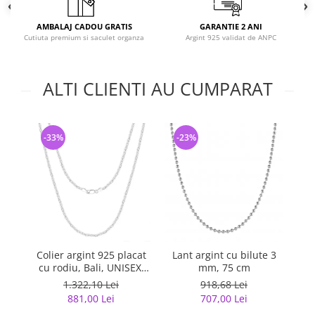
AMBALAJ CADOU GRATIS
GARANTIE 2 ANI
Cutiuta premium si saculet organza
Argint 925 validat de ANPC
ALTI CLIENTI AU CUMPARAT
-33%
-23%
-
Colier argint 925 placat
Lant argint cu bilute 3
La
cu rodiu, Bali, UNISEX,
mm, 75 cm
55 cm, 2,5 mm
1.322,10 Lei
918,68 Lei
881,00 Lei
707,00 Lei