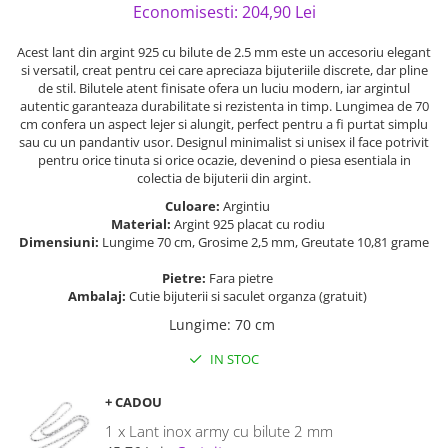
Economisesti:
204,90
Lei
Acest lant din argint 925 cu bilute de 2.5 mm este un accesoriu elegant
si versatil, creat pentru cei care apreciaza bijuteriile discrete, dar pline
de stil. Bilutele atent finisate ofera un luciu modern, iar argintul
autentic garanteaza durabilitate si rezistenta in timp. Lungimea de 70
cm confera un aspect lejer si alungit, perfect pentru a fi purtat simplu
sau cu un pandantiv usor. Designul minimalist si unisex il face potrivit
pentru orice tinuta si orice ocazie, devenind o piesa esentiala in
colectia de bijuterii din argint.
Culoare:
Argintiu
Material:
Argint 925 placat cu rodiu
Dimensiuni:
Lungime 70 cm, Grosime 2,5 mm, Greutate 10,81 grame
Pietre:
Fara pietre
Ambalaj:
Cutie bijuterii si saculet organza (gratuit)
Lungime
:
70 cm
IN STOC
+ CADOU
1 x Lant inox army cu bilute 2 mm