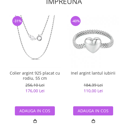
IMPREUNA
-31%
-40%
Colier argint 925 placat cu
Inel argint lantul iubirii
I
rodiu, 55 cm
256,10 Lei
184,39 Lei
176,00 Lei
110,00 Lei
ADAUGA IN COS
ADAUGA IN COS