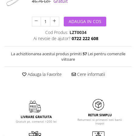
45,76 Lei
Gratuit
ADAUGA IN COS
Cod Produs:
LZT0034
Ai nevoie de ajutor?
0722 222 608
La achizitionarea acestui produs primiti
57
Lei pentru comenzile
viitoare
Adauga la Favorite
Cere informatii
RETUR SIMPLU
LIVRARE GRATUITA
Returnezi si primesti toti banii
Gratuit pt. comenzi >200 lei
inapoi