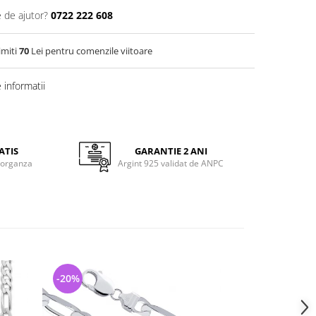
e de ajutor?
0722 222 608
imiti
70
Lei pentru comenzile viitoare
informatii
ATIS
GARANTIE 2 ANI
 organza
Argint 925 validat de ANPC
-20%
-29%