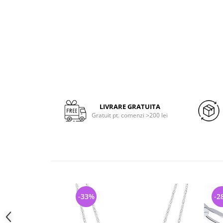
LIVRARE GRATUITA
Gratuit pt. comenzi >200 lei
-33%
-2