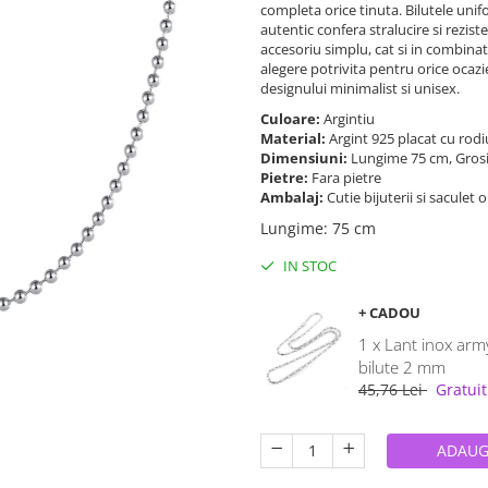
completa orice tinuta. Bilutele unifo
autentic confera stralucire si rezi
accesoriu simplu, cat si in combinat
alegere potrivita pentru orice ocazie
designului minimalist si unisex.
Culoare:
Argintiu
Material:
Argint 925 placat cu rod
Dimensiuni:
Lungime 75 cm, Gros
Pietre:
Fara pietre
Ambalaj:
Cutie bijuterii si saculet 
Lungime
:
75 cm
IN STOC
+ CADOU
1 x Lant inox arm
bilute 2 mm
45,76 Lei
Gratuit
ADAUG