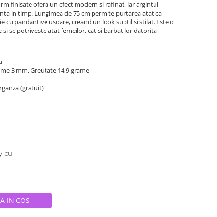
rm finisate ofera un efect modern si rafinat, iar argintul
stenta in timp. Lungimea de 75 cm permite purtarea atat ca
ie cu pandantive usoare, creand un look subtil si stilat. Este o
 si se potriveste atat femeilor, cat si barbatilor datorita
iu
ime 3 mm, Greutate 14,9 grame
organza (gratuit)
y cu
A IN COS