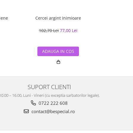
liene
Cercei argint inimioare
Colier arg
t
102,70 Lei
77,00 Lei
130,0
ADAUGA IN COS
ADA
SUPORT CLIENTI
10.00 – 16.00, Luni - Vineri (cu exceptia sarbatorilor legale).
0722 222 608
contact@bespecial.ro