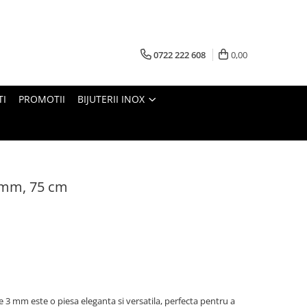
0722 222 608
0,00
TI
PROMOTII
BIJUTERII INOX
3 mm, 75 cm
de 3 mm este o piesa eleganta si versatila, perfecta pentru a