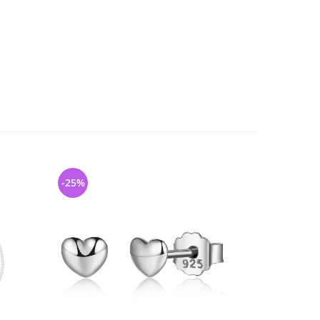
-25%
-39%