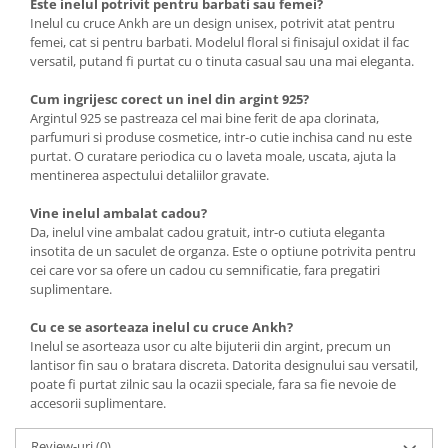
Este inelul potrivit pentru barbati sau femei?
Inelul cu cruce Ankh are un design unisex, potrivit atat pentru
femei, cat si pentru barbati. Modelul floral si finisajul oxidat il fac
versatil, putand fi purtat cu o tinuta casual sau una mai eleganta.
Cum ingrijesc corect un inel din argint 925?
Argintul 925 se pastreaza cel mai bine ferit de apa clorinata,
parfumuri si produse cosmetice, intr-o cutie inchisa cand nu este
purtat. O curatare periodica cu o laveta moale, uscata, ajuta la
mentinerea aspectului detaliilor gravate.
Vine inelul ambalat cadou?
Da, inelul vine ambalat cadou gratuit, intr-o cutiuta eleganta
insotita de un saculet de organza. Este o optiune potrivita pentru
cei care vor sa ofere un cadou cu semnificatie, fara pregatiri
suplimentare.
Cu ce se asorteaza inelul cu cruce Ankh?
Inelul se asorteaza usor cu alte bijuterii din argint, precum un
lantisor fin sau o bratara discreta. Datorita designului sau versatil,
poate fi purtat zilnic sau la ocazii speciale, fara sa fie nevoie de
accesorii suplimentare.
Review-uri
(0)