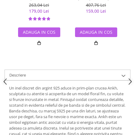
cu rodiu
263,04 Lei
407,76 Lei
179,00 Lei
159,00 Lei
ADAUGA IN COS
ADAUGA IN COS
Descriere
Un inel discret din argint 925 aduce in prim-plan crucea Ankh,
sculptata cu atentie si acoperita de un model floral fin, cu volute
si frunze incrustate in metal. Finisajul oxidat contureaza detaliile,
scotand in evidenta relieful de pe banda si de pe simbolul central.
Banda deschisa, cu marcaj S925 pe una din laturi, se ajusteaza
usor pe deget, fara sa fie nevoie o marime exacta. Ankh este un
simbol egiptean antic asociat cu viata si energia vitala, purtat
adesea ca amuleta discreta. Inelul se potriveste atat unei tinute
casual, cat si uneia mai elegante, fiind o alegere potrivita pentru