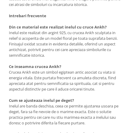
cei atrasi de simboluri cu incarcatura istorica.
Intrebari frecvente
Din ce material este realizat inelul cu cruce Ankh?
Inelul este realizat din argint 925, cu crucea Ankh sculptata in
relief si acoperita de un model floral pe toata suprafata benzii.
Finisajul oxidat scoate in evidenta detaliile, oferind un aspect
antichizat, potrivit pentru cei care apreciaza simbolurile cu
semnificatie istorica.
Ce inseamna crucea Ankh?
Crucea Ankh este un simbol egiptean antic asociat cu viata si
energia vitala. Este purtata frecvent ca amuleta discreta, fiind
apreciata atat pentru semnificatia sa spirituala, cat si pentru
aspectul distinctiv pe care il aduce oricarei tinute.
Cum se ajusteaza inelul pe deget?
Inelul are banda deschisa, ceea ce permite ajustarea usoara pe
deget, fara sa fie nevoie de o marime exacta. Este o solutie
practica pentru cei care nu stiu marimea exacta a inelului sau
doresc o potrivire diferita la fiecare purtare.