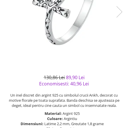
Bijuterii argint cu pietre
Pandantive mireasa
semipretioase
Bijuterii de Lux
Bijuterii argint placat cu aur
Bijuterii gotice si rock
Bijuterii argint cu diverse
Bijuterii Handmade
materiale
Bijuterii fantezie
Bijuterii argint cu murano
Casete si cutii de bijuterii
Bijuterii tungsten
Accesorii Piele
Cadouri
130,86 Lei
89,90 Lei
Solutii si lavete de curatare
Economisesti:
40,96
Lei
bijuterii argint
Un inel discret din argint 925 cu simbolul crucii Ankh, decorat cu
motive florale pe toata suprafata. Banda deschisa se ajusteaza pe
deget, ideal pentru cine cauta un simbol cu insemnatate reala.
Material:
Argint 925
Culoare:
Argintiu
Dimensiuni:
Latime 2,2 mm, Greutate 1,8 grame