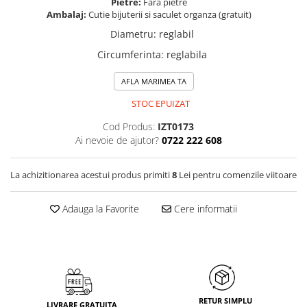
Pietre:
Fara pietre
Ambalaj:
Cutie bijuterii si saculet organza (gratuit)
Diametru
:
reglabil
Circumferinta
:
reglabila
AFLA MARIMEA TA
STOC EPUIZAT
Cod Produs:
IZT0173
Ai nevoie de ajutor?
0722 222 608
La achizitionarea acestui produs primiti
8
Lei pentru comenzile viitoare
Adauga la Favorite
Cere informatii
RETUR SIMPLU
LIVRARE GRATUITA