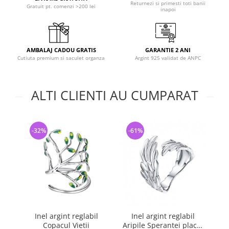
Returnezi si primesti toti banii
Gratuit pt. comenzi >200 lei
inapoi
AMBALAJ CADOU GRATIS
GARANTIE 2 ANI
Cutiuta premium si saculet organza
Argint 925 validat de ANPC
ALTI CLIENTI AU CUMPARAT
-32%
-61%
-
Inel argint reglabil
Inel argint reglabil
Ine
Copacul Vietii
Aripile Sperantei placat