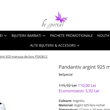
EI
BIJUTERII BARBATI
PACHETE PROMOTIONALE
NOUTA
ALTE BIJUTERII & ACCESORII
gint 925 manusa de box PSX0612
Pandantiv argint 925
BeSpecial
115,92 Lei
110,00 Lei
Economisesti:
5,92
Lei
Culoare:
Argintiu
Material:
Argint 925 fara nichel
Dimensiuni:
17 mm x 10 mm; Greu