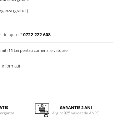
organza (gratuit)
e de ajutor?
0722 222 608
imiti
11
Lei pentru comenzile viitoare
informatii
ATIS
GARANTIE 2 ANI
 organza
Argint 925 validat de ANPC