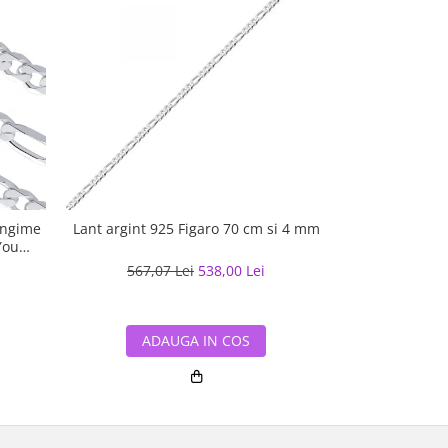
ungime
Lant argint 925 Figaro 70 cm si 4 mm
Lant argint c
You
567,07 Lei
538,00 Lei
779,90
ADAUGA IN COS
ADA