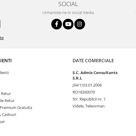
SOCIAL
Urmareste-ne in social media
ate
LIENTI
DATE COMERCIALE
lienti
S.C. Admis Consultants
S.R.L
J34/1/03.01.2006
RO18260070
e Retur
Str. Republicii nr. 1
de Retur
Videle, Teleorman
Premium Gratuita
& Cadouri
par