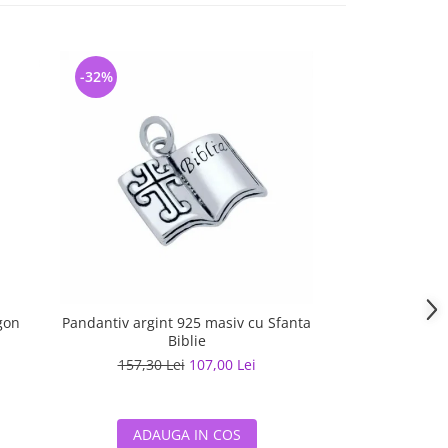
-32%
-28%
gon
Pandantiv argint 925 masiv cu Sfanta
Pandantiv masiv
Biblie
ma
157,30 Lei
107,00 Lei
210,17 L
ADAUGA IN COS
ADAUG