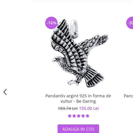
-16%
-3
Pandantiv argint 925 in forma de
Pand
vultur - Be Daring
183,74 Lei
155,00 Lei
ADAUGA IN COS