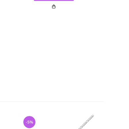
-5%
-26%