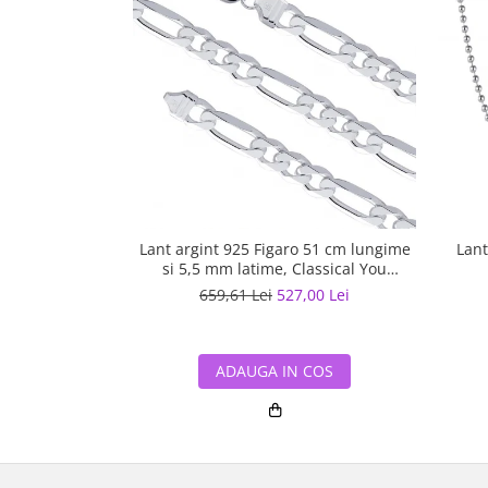
Lant argint 925 Figaro 51 cm lungime
Lant
si 5,5 mm latime, Classical You
LSX0202
659,61 Lei
527,00 Lei
ADAUGA IN COS