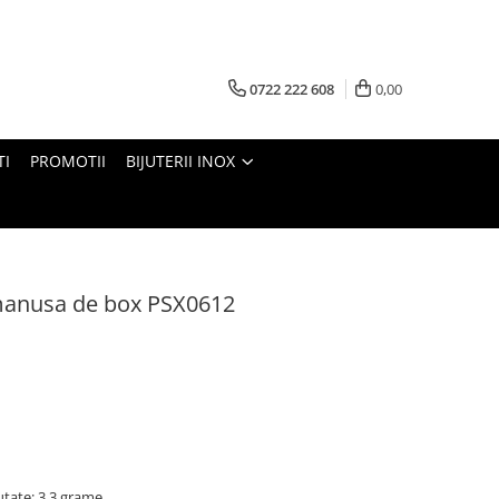
0722 222 608
0,00
TI
PROMOTII
BIJUTERII INOX
 manusa de box PSX0612
tate: 3,3 grame