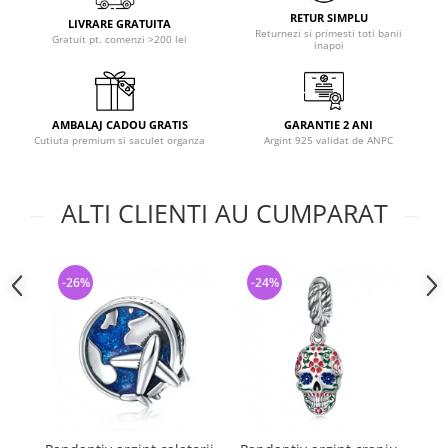
RETUR SIMPLU
LIVRARE GRATUITA
Returnezi si primesti toti banii
Gratuit pt. comenzi >200 lei
inapoi
AMBALAJ CADOU GRATIS
GARANTIE 2 ANI
Cutiuta premium si saculet organza
Argint 925 validat de ANPC
ALTI CLIENTI AU CUMPARAT
-26%
-24%
-