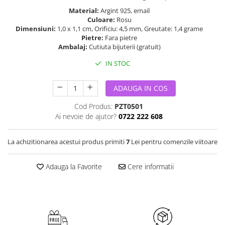
Material:
Argint 925, email
Culoare:
Rosu
Dimensiuni:
1,0 x 1,1 cm, Orificiu: 4,5 mm, Greutate: 1,4 grame
Pietre:
Fara pietre
Ambalaj:
Cutiuta bijuterii (gratuit)
IN STOC
ADAUGA IN COS
Cod Produs:
PZT0501
Ai nevoie de ajutor?
0722 222 608
La achizitionarea acestui produs primiti
7
Lei pentru comenzile viitoare
Adauga la Favorite
Cere informatii