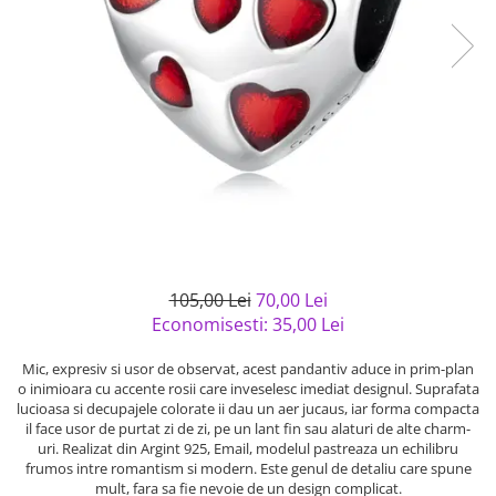
Bijuterii argint cu pietre
Pandantive mireasa
semipretioase
Bijuterii de Lux
Bijuterii argint placat cu aur
Bijuterii gotice si rock
Bijuterii argint cu diverse
Bijuterii Handmade
materiale
Bijuterii fantezie
Bijuterii argint cu murano
Casete si cutii de bijuterii
Bijuterii tungsten
Accesorii Piele
Cadouri
105,00 Lei
70,00 Lei
Solutii si lavete de curatare
Economisesti:
35,00
Lei
bijuterii argint
Mic, expresiv si usor de observat, acest pandantiv aduce in prim-plan
o inimioara cu accente rosii care inveselesc imediat designul. Suprafata
lucioasa si decupajele colorate ii dau un aer jucaus, iar forma compacta
il face usor de purtat zi de zi, pe un lant fin sau alaturi de alte charm-
uri. Realizat din Argint 925, Email, modelul pastreaza un echilibru
frumos intre romantism si modern. Este genul de detaliu care spune
mult, fara sa fie nevoie de un design complicat.