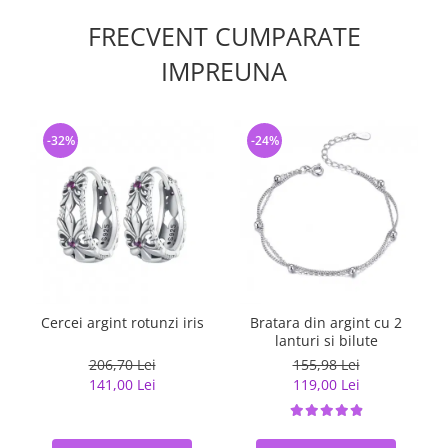
FRECVENT CUMPARATE
IMPREUNA
-32%
-24%
Cercei argint rotunzi iris
Bratara din argint cu 2
lanturi si bilute
206,70 Lei
155,98 Lei
141,00 Lei
119,00 Lei