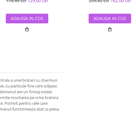
178,45 Lei
129,00 Lei
203,42 Lei
162,00 Lei
ADAUGA IN COS
ADAUGA IN COS
ntrala a unei bratari cu charmuri.
e, cu particule fine care sclipesc
alismanul are un finisaj oxidat
l permite montarea pe orice bratara
e. Potrivit pentru cele care
lismanul functioneaza atat ca piesa