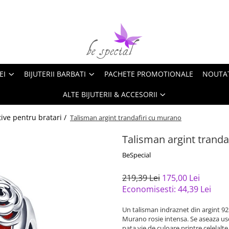
EI
BIJUTERII BARBATI
PACHETE PROMOTIONALE
NOUTA
ALTE BIJUTERII & ACCESORII
ive pentru bratari /
Talisman argint trandafiri cu murano
Talisman argint tranda
BeSpecial
219,39 Lei
175,00 Lei
Economisesti:
44,39
Lei
Un talisman indraznet din argint 925
Murano rosie intensa. Se aseaza us
pata vie de culoare printre celelalt