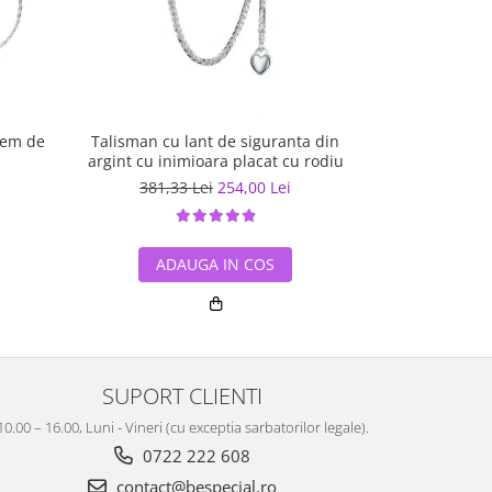
ghem de
Talisman cu lant de siguranta din
Bratara a
argint cu inimioara placat cu rodiu
381,33 Lei
254,00 Lei
228,68
ADAUGA IN COS
ADA
SUPORT CLIENTI
10.00 – 16.00, Luni - Vineri (cu exceptia sarbatorilor legale).
0722 222 608
contact@bespecial.ro