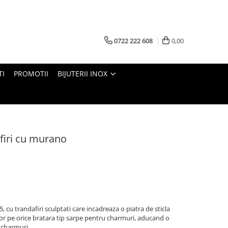
0722 222 608
0,00
TI
PROMOTII
BIJUTERII INOX
firi cu murano
, cu trandafiri sculptati care incadreaza o piatra de sticla
or pe orice bratara tip sarpe pentru charmuri, aducand o
e charmuri.