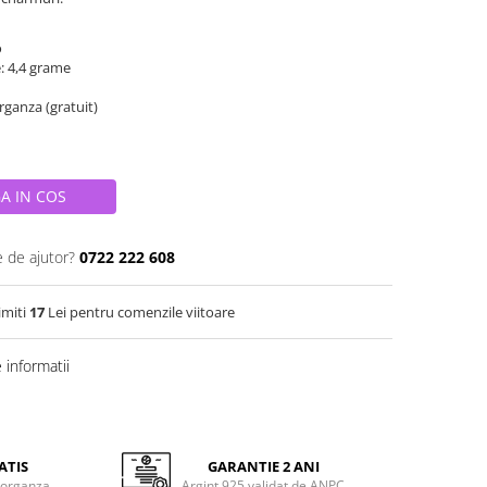
o
e: 4,4 grame
organza (gratuit)
A IN COS
e de ajutor?
0722 222 608
imiti
17
Lei pentru comenzile viitoare
informatii
ATIS
GARANTIE 2 ANI
 organza
Argint 925 validat de ANPC