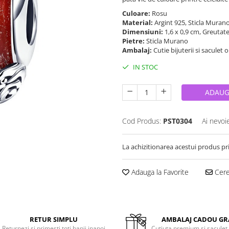
Culoare:
Rosu
Material:
Argint 925, Sticla Muran
Dimensiuni:
1,6 x 0,9 cm, Greutat
Pietre:
Sticla Murano
Ambalaj:
Cutie bijuterii si saculet 
IN STOC
ADAUG
Cod Produs:
PST0304
Ai nevoi
La achizitionarea acestui produs pr
Adauga la Favorite
Cere 
RETUR SIMPLU
AMBALAJ CADOU GR
Returnezi si primesti toti banii inapoi
Cutiuta premium si saculet