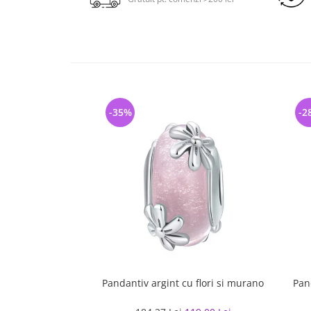
-35%
-2
Pandantiv argint cu flori si murano
Pand