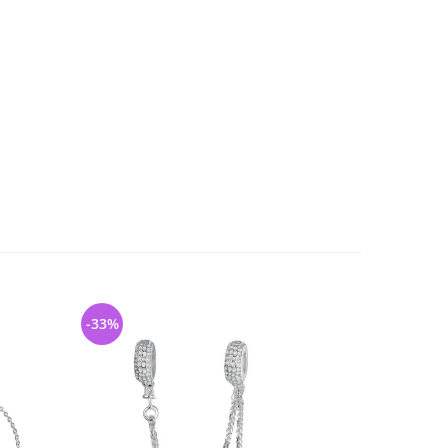
-33%
-26%