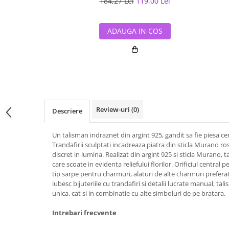
184,27 Lei
119,00 Lei
ADAUGA IN COS
Review-uri
(0)
Descriere
Un talisman indraznet din argint 925, gandit sa fie piesa ce
Trandafirii sculptati incadreaza piatra din sticla Murano rosi
discret in lumina. Realizat din argint 925 si sticla Murano, t
care scoate in evidenta reliefului florilor. Orificiul centra
tip sarpe pentru charmuri, alaturi de alte charmuri preferat
iubesc bijuteriile cu trandafiri si detalii lucrate manual, ta
unica, cat si in combinatie cu alte simboluri de pe bratara.
Intrebari frecvente