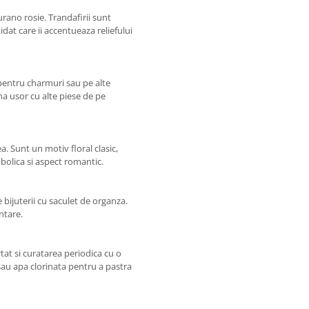
urano rosie. Trandafirii sunt
xidat care ii accentueaza reliefului
 pentru charmuri sau pe alte
na usor cu alte piese de pe
. Sunt un motiv floral clasic,
mbolica si aspect romantic.
 bijuterii cu saculet de organza.
ntare.
at si curatarea periodica cu o
sau apa clorinata pentru a pastra