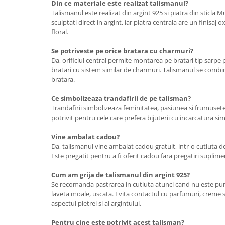
Din ce materiale este realizat talismanul?
Talismanul este realizat din argint 925 si piatra din sticla M
sculptati direct in argint, iar piatra centrala are un finisaj o
floral.
Se potriveste pe orice bratara cu charmuri?
Da, orificiul central permite montarea pe bratari tip sarpe
bratari cu sistem similar de charmuri. Talismanul se combi
bratara.
Ce simbolizeaza trandafirii de pe talisman?
Trandafirii simbolizeaza feminitatea, pasiunea si frumusetea
potrivit pentru cele care prefera bijuterii cu incarcatura si
Vine ambalat cadou?
Da, talismanul vine ambalat cadou gratuit, intr-o cutiuta de
Este pregatit pentru a fi oferit cadou fara pregatiri suplime
Cum am grija de talismanul din argint 925?
Se recomanda pastrarea in cutiuta atunci cand nu este purt
laveta moale, uscata. Evita contactul cu parfumuri, creme 
aspectul pietrei si al argintului.
Pentru cine este potrivit acest talisman?