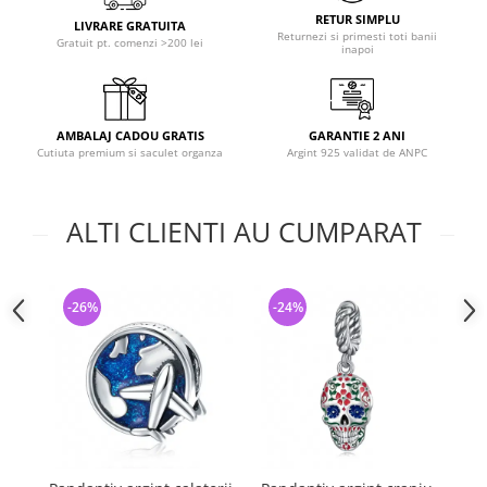
RETUR SIMPLU
LIVRARE GRATUITA
Returnezi si primesti toti banii
Gratuit pt. comenzi >200 lei
inapoi
AMBALAJ CADOU GRATIS
GARANTIE 2 ANI
Cutiuta premium si saculet organza
Argint 925 validat de ANPC
ALTI CLIENTI AU CUMPARAT
-26%
-24%
-