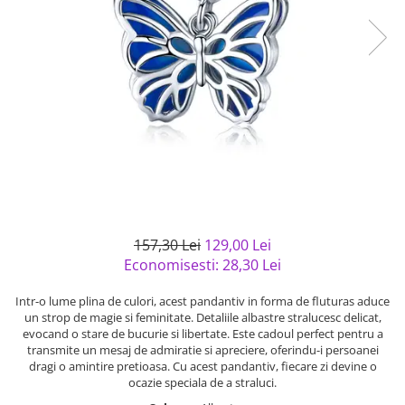
Bijuterii argint cu pietre
Pandantive mireasa
semipretioase
Bijuterii de Lux
Bijuterii argint placat cu aur
Bijuterii gotice si rock
Bijuterii argint cu diverse
Bijuterii Handmade
materiale
Bijuterii fantezie
Bijuterii argint cu murano
Casete si cutii de bijuterii
Bijuterii tungsten
Accesorii Piele
Cadouri
157,30 Lei
129,00 Lei
Solutii si lavete de curatare
Economisesti:
28,30
Lei
bijuterii argint
Intr-o lume plina de culori, acest pandantiv in forma de fluturas aduce
un strop de magie si feminitate. Detaliile albastre stralucesc delicat,
evocand o stare de bucurie si libertate. Este cadoul perfect pentru a
transmite un mesaj de admiratie si apreciere, oferindu-i persoanei
dragi o amintire pretioasa. Cu acest pandantiv, fiecare zi devine o
ocazie speciala de a straluci.