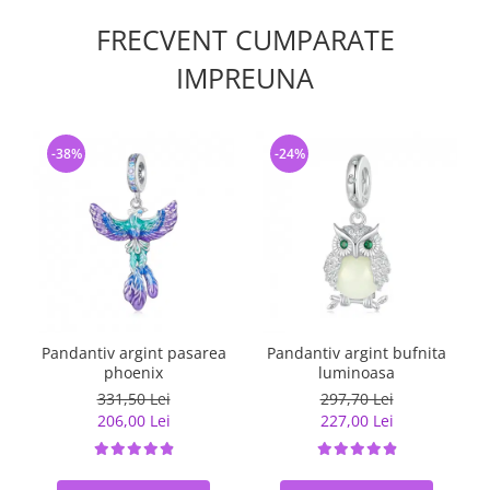
FRECVENT CUMPARATE
IMPREUNA
-38%
-24%
Pandantiv argint pasarea
Pandantiv argint bufnita
T
phoenix
luminoasa
331,50 Lei
297,70 Lei
206,00 Lei
227,00 Lei