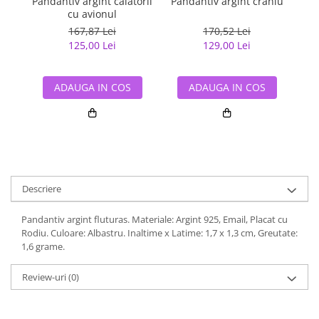
Pandantiv argint calatorii
Pandantiv argint craniu
cu avionul
167,87 Lei
170,52 Lei
125,00 Lei
129,00 Lei
ADAUGA IN COS
ADAUGA IN COS
Descriere
Pandantiv argint fluturas. Materiale: Argint 925, Email, Placat cu
Rodiu. Culoare: Albastru. Inaltime x Latime: 1,7 x 1,3 cm, Greutate:
1,6 grame.
Review-uri
(0)