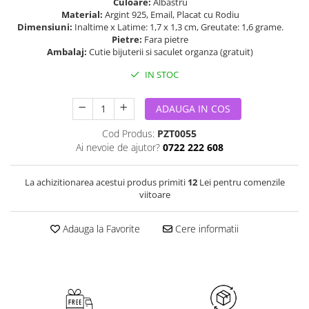
Culoare:
Albastru
Material:
Argint 925, Email, Placat cu Rodiu
Dimensiuni:
Inaltime x Latime: 1,7 x 1,3 cm, Greutate: 1,6 grame.
Pietre:
Fara pietre
Ambalaj:
Cutie bijuterii si saculet organza (gratuit)
IN STOC
ADAUGA IN COS
Cod Produs:
PZT0055
Ai nevoie de ajutor?
0722 222 608
La achizitionarea acestui produs primiti
12
Lei pentru comenzile
viitoare
Adauga la Favorite
Cere informatii