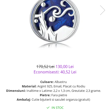
Bijuterii argint cu pietre
Pandantive mireasa
semipretioase
Bijuterii de Lux
Bijuterii argint placat cu aur
Bijuterii gotice si rock
Bijuterii argint cu diverse
Bijuterii Handmade
materiale
Bijuterii fantezie
Bijuterii argint cu murano
Casete si cutii de bijuterii
Bijuterii tungsten
Accesorii Piele
Cadouri
170,52 Lei
130,00 Lei
Solutii si lavete de curatare
Economisesti:
40,52
Lei
bijuterii argint
Culoare:
Albastru
Material:
Argint 925, Email, Placat cu Rodiu
Dimensiuni:
Inaltime x Latime: 2,2 x 1,3 cm, Greutate: 2,3 grame.
Pietre:
Fara pietre
Ambalaj:
Cutie bijuterii si saculet organza (gratuit)
IN STOC