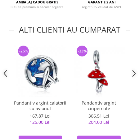
AMBALAJ CADOU GRATIS
GARANTIE 2 ANI
Cutiuta premium si saculet organza
Argint 925 validat de ANPC
ALTI CLIENTI AU CUMPARAT
-26%
-33%
-
Pandantiv argint calatorii
Pandantiv argint
Pa
cu avionul
ciupercute
167,87 Lei
306,51 Lei
125,00 Lei
204,00 Lei