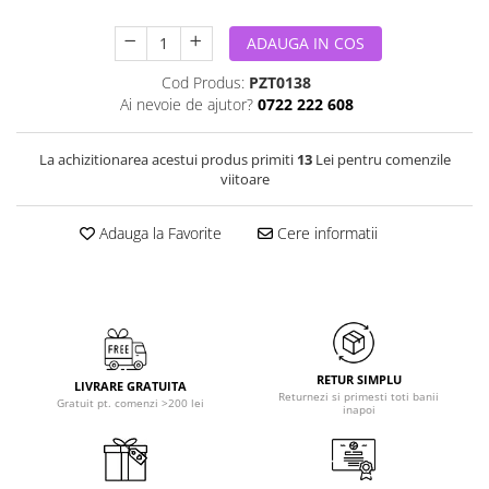
ADAUGA IN COS
Cod Produs:
PZT0138
Ai nevoie de ajutor?
0722 222 608
La achizitionarea acestui produs primiti
13
Lei pentru comenzile
viitoare
Adauga la Favorite
Cere informatii
RETUR SIMPLU
LIVRARE GRATUITA
Returnezi si primesti toti banii
Gratuit pt. comenzi >200 lei
inapoi