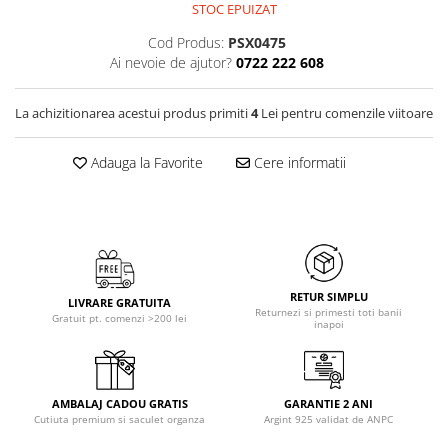
STOC EPUIZAT
Cod Produs:
PSX0475
Ai nevoie de ajutor?
0722 222 608
La achizitionarea acestui produs primiti
4
Lei pentru comenzile viitoare
Adauga la Favorite
Cere informatii
RETUR SIMPLU
LIVRARE GRATUITA
Returnezi si primesti toti banii
Gratuit pt. comenzi >200 lei
inapoi
AMBALAJ CADOU GRATIS
GARANTIE 2 ANI
Cutiuta premium si saculet organza
Argint 925 validat de ANPC