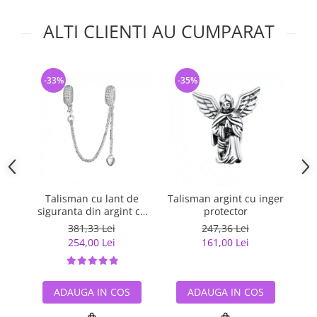
ALTI CLIENTI AU CUMPARAT
-33%
-35%
-
Talisman cu lant de
Talisman argint cu inger
siguranta din argint cu
protector
inimioara placat cu rodiu
381,33 Lei
247,36 Lei
254,00 Lei
161,00 Lei
ADAUGA IN COS
ADAUGA IN COS