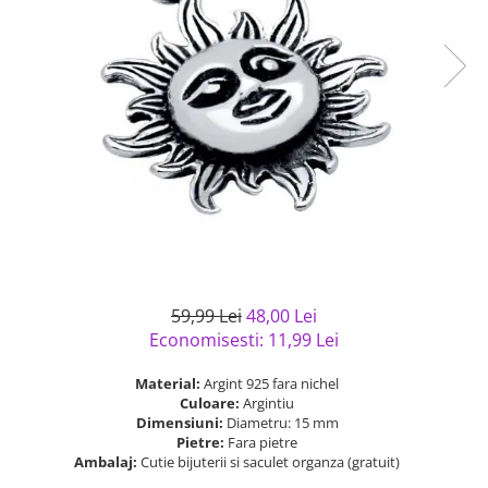
Bijuterii argint cu pietre
Pandantive mireasa
semipretioase
Bijuterii de Lux
Bijuterii argint placat cu aur
Bijuterii gotice si rock
Bijuterii argint cu diverse
Bijuterii Handmade
materiale
Bijuterii fantezie
Bijuterii argint cu murano
Casete si cutii de bijuterii
Bijuterii tungsten
Accesorii Piele
Cadouri
Solutii si lavete de curatare
59,99 Lei
48,00 Lei
bijuterii argint
Economisesti:
11,99
Lei
Material:
Argint 925 fara nichel
Culoare:
Argintiu
Dimensiuni:
Diametru: 15 mm
Pietre:
Fara pietre
Ambalaj:
Cutie bijuterii si saculet organza (gratuit)