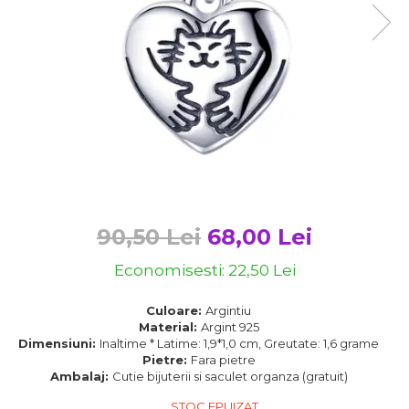
Bijuterii argint cu pietre
Pandantive mireasa
semipretioase
Bijuterii de Lux
Bijuterii argint placat cu aur
Bijuterii gotice si rock
Bijuterii argint cu diverse
Bijuterii Handmade
materiale
Bijuterii fantezie
Bijuterii argint cu murano
Casete si cutii de bijuterii
Bijuterii tungsten
Accesorii Piele
Cadouri
90,50 Lei
68,00 Lei
Solutii si lavete de curatare
Economisesti:
22,50
Lei
bijuterii argint
Culoare:
Argintiu
Material:
Argint 925
Dimensiuni:
Inaltime * Latime: 1,9*1,0 cm, Greutate: 1,6 grame
Pietre:
Fara pietre
Ambalaj:
Cutie bijuterii si saculet organza (gratuit)
STOC EPUIZAT