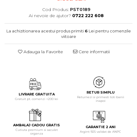
Cod Produs:
PST0189
Ai nevoie de ajutor?
0722 222 608
La achizitionarea acestui produs primiti
6
Lei pentru comenzile
viitoare
Adauga la Favorite
Cere informatii
RETUR SIMPLU
LIVRARE GRATUITA
Returnezi si primesti toti banii
Gratuit pt. comenzi >200 lei
inapoi
AMBALAJ CADOU GRATIS
GARANTIE 2 ANI
Cutiuta premium si saculet
Argint 925 validat de ANPC
organza