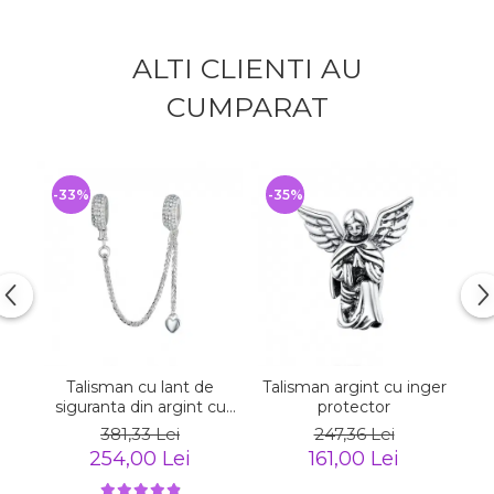
ALTI CLIENTI AU
CUMPARAT
-33%
-35%
-
Talisman cu lant de
Talisman argint cu inger
La
siguranta din argint cu
protector
inimioara placat cu rodiu
381,33 Lei
247,36 Lei
254,00 Lei
161,00 Lei