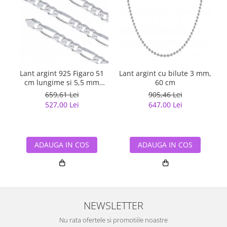
Lant argint 925 Figaro 51
Lant argint cu bilute 3 mm,
cm lungime si 5,5 mm
60 cm
latime, Classical You
659,61 Lei
905,46 Lei
LSX0202
527,00 Lei
647,00 Lei
ADAUGA IN COS
ADAUGA IN COS
NEWSLETTER
Nu rata ofertele si promotiile noastre