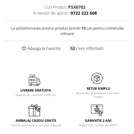
Cod Produs:
PSX0702
Ai nevoie de ajutor?
0722 222 608
La achizitionarea acestui produs primiti
13
Lei pentru comenzile
viitoare
Adauga la Favorite
Cere informatii
RETUR SIMPLU
LIVRARE GRATUITA
Returnezi si primesti toti banii
Gratuit pt. comenzi >200 lei
inapoi
AMBALAJ CADOU GRATIS
GARANTIE 2 ANI
Cutiuta premium si saculet organza
Argint 925 validat de ANPC