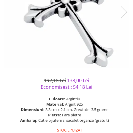
Bijuterii argint cu pietre
Pandantive mireasa
semipretioase
Bijuterii de Lux
Bijuterii argint placat cu aur
Bijuterii gotice si rock
Bijuterii argint cu diverse
Bijuterii Handmade
materiale
Bijuterii fantezie
Bijuterii argint cu murano
Casete si cutii de bijuterii
Bijuterii tungsten
Accesorii Piele
Cadouri
192,18 Lei
138,00 Lei
Solutii si lavete de curatare
Economisesti:
54,18
Lei
bijuterii argint
Culoare:
Argintiu
Material:
Argint 925
Dimensiuni:
3,3 cm x 2,1 cm, Greutate: 3,5 grame
Pietre:
Fara pietre
Ambalaj:
Cutie bijuterii si saculet organza (gratuit)
STOC EPUIZAT