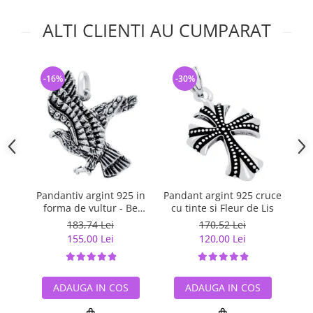
ALTI CLIENTI AU CUMPARAT
-16%
-30%
-
Pandantiv argint 925 in
Pandant argint 925 cruce
Pa
forma de vultur - Be
cu tinte si Fleur de Lis
Daring
183,74 Lei
170,52 Lei
155,00 Lei
120,00 Lei
ADAUGA IN COS
ADAUGA IN COS