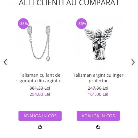
ALTI CLIENTI AU CUMPARAT
-33%
-35%
-
Talisman cu lant de
Talisman argint cu inger
Lan
siguranta din argint cu
protector
cr
inimioara placat cu rodiu
381,33 Lei
247,36 Lei
254,00 Lei
161,00 Lei
ADAUGA IN COS
ADAUGA IN COS