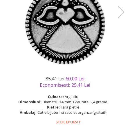
Bijuterii argint cu pietre
Pandantive mireasa
semipretioase
Bijuterii de Lux
Bijuterii argint placat cu aur
Bijuterii gotice si rock
Bijuterii argint cu diverse
Bijuterii Handmade
materiale
Bijuterii fantezie
Bijuterii argint cu murano
Casete si cutii de bijuterii
Bijuterii tungsten
Accesorii Piele
Cadouri
85,41 Lei
60,00 Lei
Solutii si lavete de curatare
Economisesti:
25,41
Lei
bijuterii argint
Culoare:
Argintiu
Dimensiuni:
Diametru:14 mm. Greutate: 2,4 grame.
Pietre:
Fara pietre
Ambalaj:
Cutie bijuterii si saculet organza (gratuit)
STOC EPUIZAT