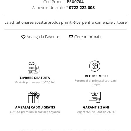
Cod Produs:
PSX0704
Ai nevoie de ajutor?
0722 222 608
La achizitionarea acestui produs primiti
6
Lei pentru comenzile viitoare
Adauga la Favorite
Cere informatii
RETUR SIMPLU
LIVRARE GRATUITA
Returnezi si primesti toti banii
Gratuit pt. comenzi >200 lei
inapoi
AMBALAJ CADOU GRATIS
GARANTIE 2 ANI
Cutiuta premium si saculet organza
Argint 925 validat de ANPC