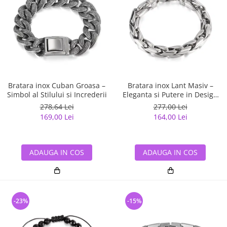
Bratara inox Cuban Groasa –
Bratara inox Lant Masiv –
Simbol al Stilului si Increderii
Eleganta si Putere in Design
Modern
278,64 Lei
277,00 Lei
169,00 Lei
164,00 Lei
ADAUGA IN COS
ADAUGA IN COS
-23%
-15%