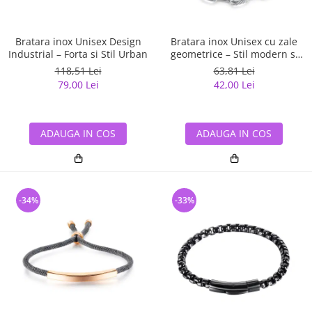
Bratara inox Unisex Design
Bratara inox Unisex cu zale
Industrial – Forta si Stil Urban
geometrice – Stil modern si
eleganta metalica
118,51 Lei
63,81 Lei
79,00 Lei
42,00 Lei
ADAUGA IN COS
ADAUGA IN COS
-34%
-33%