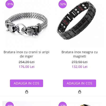
-31%
-52%
Bratara inox cu cranii si aripi
Bratara inox neagra cu
de inger
magneti
254,20 Lei
272,50 Lei
176,00 Lei
132,00 Lei
ADAUGA IN COS
ADAUGA IN COS
-49%
-27%