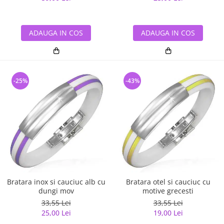
ADAUGA IN COS
ADAUGA IN COS
-25%
-43%
Bratara inox si cauciuc alb cu
Bratara otel si cauciuc cu
dungi mov
motive grecesti
33,55 Lei
33,55 Lei
25,00 Lei
19,00 Lei