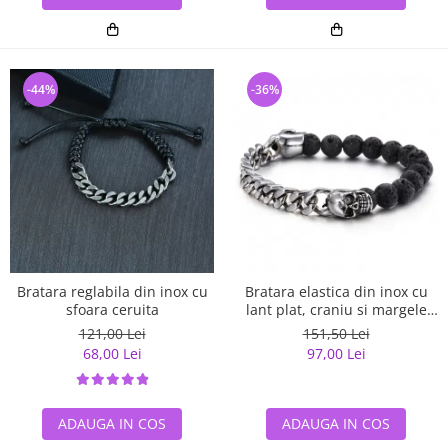
-44%
-36%
Bratara reglabila din inox cu
Bratara elastica din inox cu
sfoara ceruita
lant plat, craniu si margele
lava
121,00 Lei
151,50 Lei
68,00 Lei
97,00 Lei
ADAUGA IN COS
ADAUGA IN COS