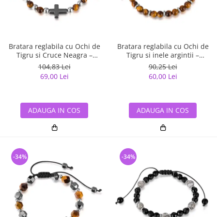
Bratara reglabila cu Ochi de
Bratara reglabila cu Ochi de
Tigru si Cruce Neagra –
Tigru si inele argintii –
Protectie si Echilibru
Energie si Echilibru
104,83 Lei
90,25 Lei
69,00 Lei
60,00 Lei
ADAUGA IN COS
ADAUGA IN COS
-34%
-34%