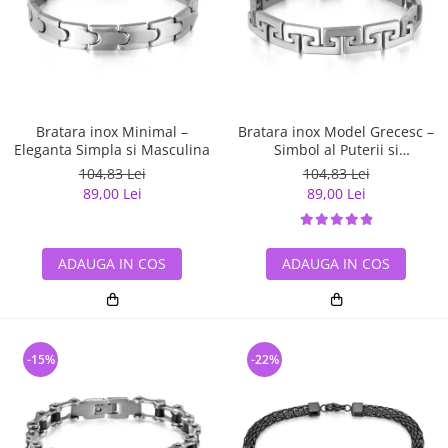
Bratara inox Minimal –
Bratara inox Model Grecesc –
Eleganta Simpla si Masculina
Simbol al Puterii si
Echilibrului
104,83 Lei
104,83 Lei
89,00 Lei
89,00 Lei
ADAUGA IN COS
ADAUGA IN COS
-15%
-22%