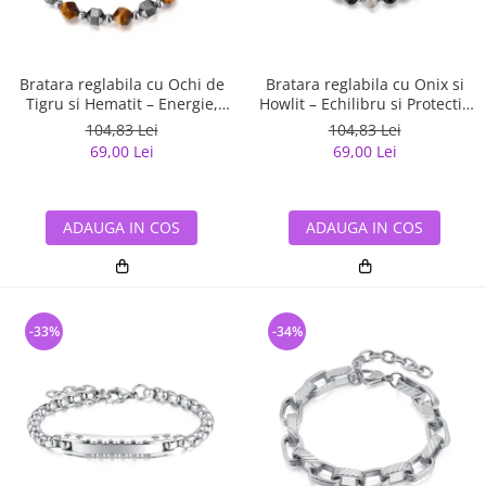
Bratara reglabila cu Ochi de
Bratara reglabila cu Onix si
Tigru si Hematit – Energie,
Howlit – Echilibru si Protectie
Protectie si Echilibru
Energetica
104,83 Lei
104,83 Lei
69,00 Lei
69,00 Lei
ADAUGA IN COS
ADAUGA IN COS
-33%
-34%