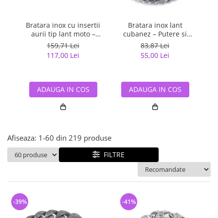
Bijuterii argint cu pietre
Pandantive mireasa
semipretioase
Bijuterii de Lux
Bijuterii argint placat cu aur
Bratara inox cu insertii
Bratara inox lant
Bijuterii gotice si rock
aurii tip lant moto –
cubanez – Putere si
Bijuterii argint cu diverse
Forta si rafinament
rafinament masculin
r
Bijuterii Handmade
159,71 Lei
83,87 Lei
materiale
masculin
117,00 Lei
55,00 Lei
Bijuterii fantezie
Bijuterii argint cu murano
Casete si cutii de bijuterii
Bijuterii tungsten
ADAUGA IN COS
ADAUGA IN COS
Accesorii Piele
Cadouri
Solutii si lavete de curatare
Afiseaza:
1-
60
din
219
produse
bijuterii argint
FILTRE
-39%
-41%