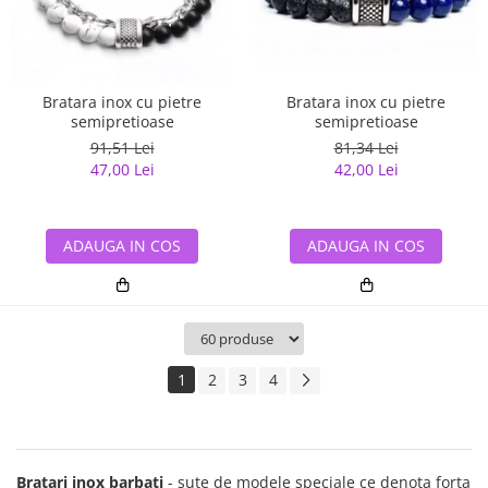
Bratara inox cu pietre
Bratara inox cu pietre
semipretioase
semipretioase
91,51 Lei
81,34 Lei
47,00 Lei
42,00 Lei
ADAUGA IN COS
ADAUGA IN COS
1
2
3
4
Bratari inox
barbati
- sute de modele speciale ce denota forta