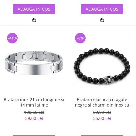
ADAUGA IN COS
ADAUGA IN COS
-41%
-8%
Bratara inox 21 cm lungime si
Bratara elastica cu agate
14 mm latime
negre si charm din inox cu
cruce si craniu
100,66 Lei
59,99 Lei
59,00 Lei
55,00 Lei