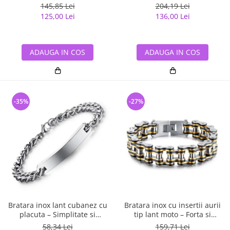
si eleganta masculina
145,85 Lei
204,19 Lei
125,00 Lei
136,00 Lei
ADAUGA IN COS
ADAUGA IN COS
-35%
-27%
Bratara inox lant cubanez cu
Bratara inox cu insertii aurii
placuta – Simplitate si
tip lant moto – Forta si
rafinament
rafinament masculin
58,34 Lei
159,71 Lei