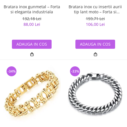
Bratara inox gunmetal – Forta
Bratara inox cu insertii aurii
si eleganta industriala
tip lant moto – Forta si
rafinament masculin
132,18 Lei
159,71 Lei
88,00 Lei
106,00 Lei
ADAUGA IN COS
ADAUGA IN COS
-34%
-33%