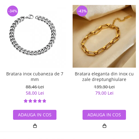
-34%
-43%
Bratara eleganta din inox cu
Bratara inox cubaneza de 7
zale dreptunghiulare
mm
139,30 Lei
88,46 Lei
79,00 Lei
58,00 Lei
ADAUGA IN COS
ADAUGA IN COS