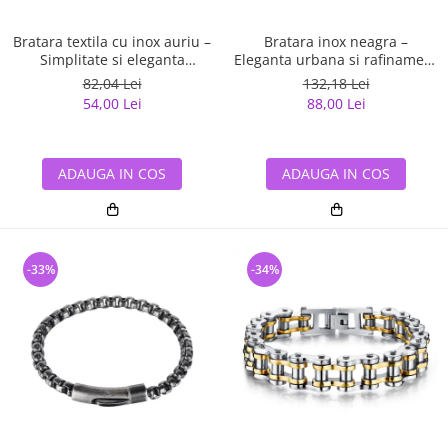
Bratara textila cu inox auriu –
Bratara inox neagra –
Simplitate si eleganta
Eleganta urbana si rafinament
moderna
masculin
82,04 Lei
132,18 Lei
54,00 Lei
88,00 Lei
ADAUGA IN COS
ADAUGA IN COS
-33%
-34%