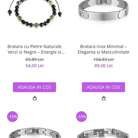
Bratara inox Minimal –
Bratara cu Pietre Naturale
Eleganta si Masculinitate
Verzi si Negre – Energie si
Echilibru
104,83 Lei
69,89 Lei
89,00 Lei
54,00 Lei
ADAUGA IN COS
ADAUGA IN COS
-15%
-15%