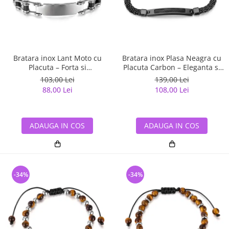
Bratara inox Lant Moto cu
Bratara inox Plasa Neagra cu
Placuta – Forta si
Placuta Carbon – Eleganta si
Masculinitate
Forta Urbana
103,00 Lei
139,00 Lei
88,00 Lei
108,00 Lei
ADAUGA IN COS
ADAUGA IN COS
-34%
-34%