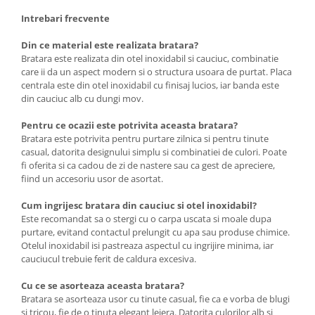
Intrebari frecvente
Din ce material este realizata bratara?
Bratara este realizata din otel inoxidabil si cauciuc, combinatie
care ii da un aspect modern si o structura usoara de purtat. Placa
centrala este din otel inoxidabil cu finisaj lucios, iar banda este
din cauciuc alb cu dungi mov.
Pentru ce ocazii este potrivita aceasta bratara?
Bratara este potrivita pentru purtare zilnica si pentru tinute
casual, datorita designului simplu si combinatiei de culori. Poate
fi oferita si ca cadou de zi de nastere sau ca gest de apreciere,
fiind un accesoriu usor de asortat.
Cum ingrijesc bratara din cauciuc si otel inoxidabil?
Este recomandat sa o stergi cu o carpa uscata si moale dupa
purtare, evitand contactul prelungit cu apa sau produse chimice.
Otelul inoxidabil isi pastreaza aspectul cu ingrijire minima, iar
cauciucul trebuie ferit de caldura excesiva.
Cu ce se asorteaza aceasta bratara?
Bratara se asorteaza usor cu tinute casual, fie ca e vorba de blugi
si tricou, fie de o tinuta elegant lejera. Datorita culorilor alb si