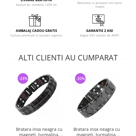
Returnezi si primesti toti banii
Gratuit pt. comenzi >200 lei
inapoi
AMBALAJ CADOU GRATIS
GARANTIE 2 ANI
Cutiuta premium si saculet organza
Argint 925 validat de ANPC
ALTI CLIENTI AU CUMPARAT
-23%
-20%
-
Bratara inox neagra cu
Bratara inox neagra cu
Br
magneti, turmalina,
magneti, turmalina,
cu