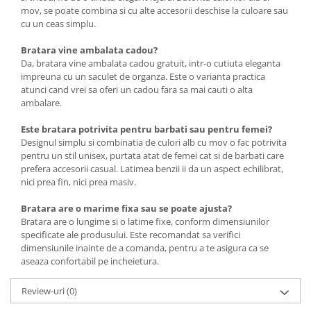
mov, se poate combina si cu alte accesorii deschise la culoare sau
cu un ceas simplu.
Bratara vine ambalata cadou?
Da, bratara vine ambalata cadou gratuit, intr-o cutiuta eleganta
impreuna cu un saculet de organza. Este o varianta practica
atunci cand vrei sa oferi un cadou fara sa mai cauti o alta
ambalare.
Este bratara potrivita pentru barbati sau pentru femei?
Designul simplu si combinatia de culori alb cu mov o fac potrivita
pentru un stil unisex, purtata atat de femei cat si de barbati care
prefera accesorii casual. Latimea benzii ii da un aspect echilibrat,
nici prea fin, nici prea masiv.
Bratara are o marime fixa sau se poate ajusta?
Bratara are o lungime si o latime fixe, conform dimensiunilor
specificate ale produsului. Este recomandat sa verifici
dimensiunile inainte de a comanda, pentru a te asigura ca se
aseaza confortabil pe incheietura.
Review-uri
(0)