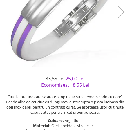
Bijuterii argint cu pietre
Pandantive mireasa
semipretioase
Bijuterii de Lux
Bijuterii argint placat cu aur
Bijuterii gotice si rock
Bijuterii argint cu diverse
Bijuterii Handmade
materiale
Bijuterii fantezie
Bijuterii argint cu murano
Casete si cutii de bijuterii
Bijuterii tungsten
Accesorii Piele
Cadouri
33,55 Lei
25,00 Lei
Solutii si lavete de curatare
Economisesti:
8,55
Lei
bijuterii argint
Cauti o bratara care sa arate simplu dar sa se remarce prin culoare?
Banda alba de cauciuc cu dungi mov e intrerupta o placa lucioasa din
otel inoxidabil, pentru un contrast curat. Se asorteaza usor cu tinute
casual, atat pentru zi cat si pentru seara.
Culoare:
Argintiu
Material:
Otel inoxidabil si cauciuc