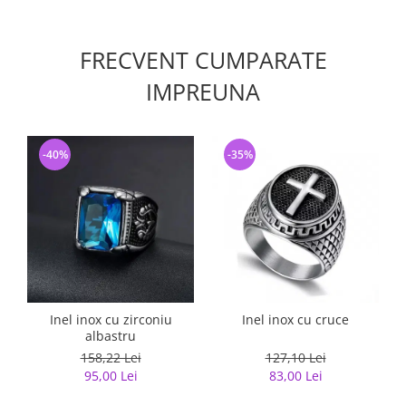
FRECVENT CUMPARATE
IMPREUNA
-40%
-35%
Inel inox cu zirconiu
Inel inox cu cruce
I
albastru
158,22 Lei
127,10 Lei
95,00 Lei
83,00 Lei