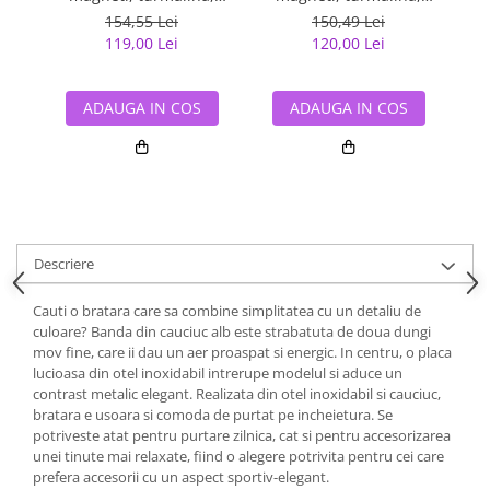
germaniu si anioni
germaniu si anioni
154,55 Lei
150,49 Lei
119,00 Lei
120,00 Lei
ADAUGA IN COS
ADAUGA IN COS
Descriere
Cauti o bratara care sa combine simplitatea cu un detaliu de
culoare? Banda din cauciuc alb este strabatuta de doua dungi
mov fine, care ii dau un aer proaspat si energic. In centru, o placa
lucioasa din otel inoxidabil intrerupe modelul si aduce un
contrast metalic elegant. Realizata din otel inoxidabil si cauciuc,
bratara e usoara si comoda de purtat pe incheietura. Se
potriveste atat pentru purtare zilnica, cat si pentru accesorizarea
unei tinute mai relaxate, fiind o alegere potrivita pentru cei care
prefera accesorii cu un aspect sportiv-elegant.