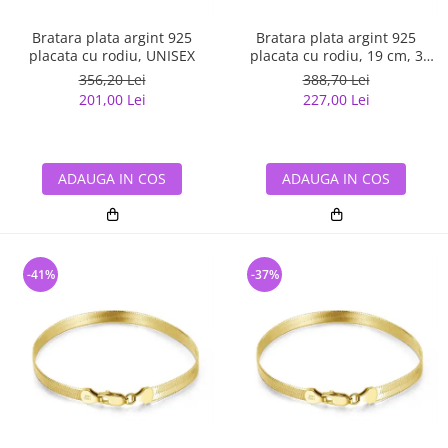
Bratara plata argint 925
Bratara plata argint 925
placata cu rodiu, UNISEX
placata cu rodiu, 19 cm, 3
mm, UNISEX
356,20 Lei
388,70 Lei
201,00 Lei
227,00 Lei
ADAUGA IN COS
ADAUGA IN COS
-41%
-37%