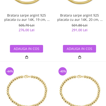
Bratara sarpe argint 925
Bratara sarpe argint 925
placata cu aur 14K, 19 cm, 3
placata cu aur 14K, 20 cm, 3
mm, UNISEX
mm, UNISEX
505,70 Lei
501,80 Lei
276,00 Lei
291,00 Lei
ADAUGA IN COS
ADAUGA IN COS
-44%
-40%