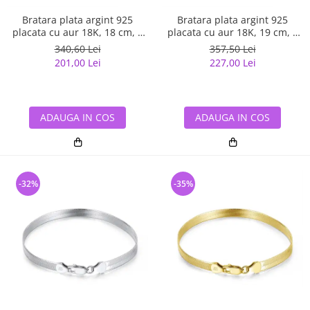
Bratara plata argint 925
Bratara plata argint 925
placata cu aur 18K, 18 cm, 3
placata cu aur 18K, 19 cm, 3
mm, UNISEX
mm, UNISEX
340,60 Lei
357,50 Lei
201,00 Lei
227,00 Lei
ADAUGA IN COS
ADAUGA IN COS
-32%
-35%