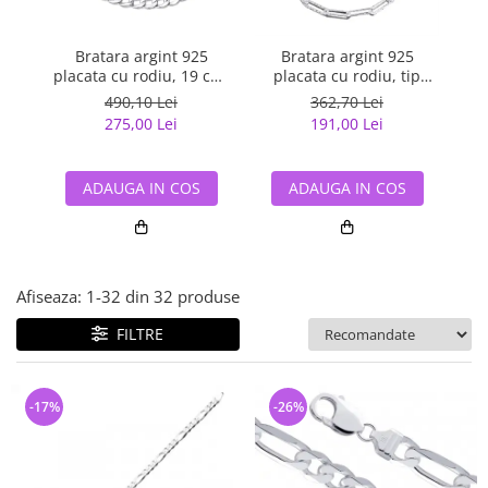
Bijuterii argint cu pietre
Pandantive mireasa
semipretioase
Bijuterii de Lux
Bijuterii argint placat cu aur
Bratara argint 925
Bratara argint 925
Bijuterii gotice si rock
placata cu rodiu, 19 cm,
placata cu rodiu, tip
pl
Bijuterii argint cu diverse
5 mm
agrafa, UNISEX
Bijuterii Handmade
490,10 Lei
362,70 Lei
materiale
275,00 Lei
191,00 Lei
Bijuterii fantezie
Bijuterii argint cu murano
Casete si cutii de bijuterii
ADAUGA IN COS
ADAUGA IN COS
Bijuterii tungsten
Accesorii Piele
Cadouri
Afiseaza:
1-
32
din
32
produse
Solutii si lavete de curatare
bijuterii argint
FILTRE
-17%
-26%