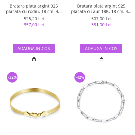
Bratara plata argint 925
Bratara plata argint 925
placata cu rodiu, 18 cm, 4,5
placata cu aur 18K, 18 cm, 4,5
mm, UNISEX
mm, UNISEX
525,20 Lei
507,00 Lei
357,00 Lei
331,00 Lei
ADAUGA IN COS
ADAUGA IN COS
-32%
-42%