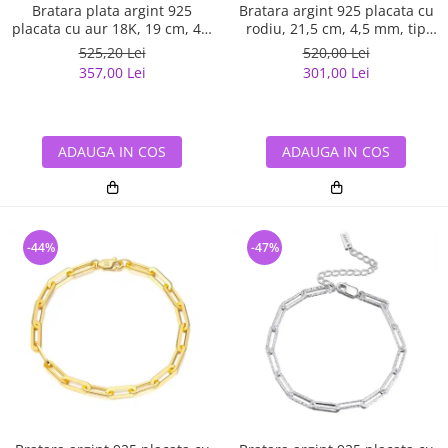
Bratara plata argint 925
Bratara argint 925 placata cu
placata cu aur 18K, 19 cm, 4,5
rodiu, 21,5 cm, 4,5 mm, tip
mm, UNISEX
agrafa, UNISEX
525,20 Lei
520,00 Lei
357,00 Lei
301,00 Lei
ADAUGA IN COS
ADAUGA IN COS
-44%
-47%