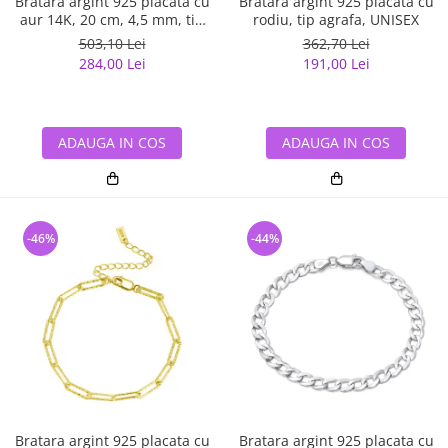
Bratara argint 925 placata cu
Bratara argint 925 placata cu
aur 14K, 20 cm, 4,5 mm, tip
rodiu, tip agrafa, UNISEX
agrafa, UNISEX
503,10 Lei
362,70 Lei
284,00 Lei
191,00 Lei
ADAUGA IN COS
ADAUGA IN COS
-46%
-44%
Bratara argint 925 placata cu
Bratara argint 925 placata cu