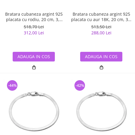
Bratara cubaneza argint 925
Bratara cubaneza argint 925
placata cu rodiu, 20 cm, 3,6
placata cu aur 18K, 20 cm, 3,6
mm, UNISEX
mm, UNISEX
518,70 Lei
513,50 Lei
312,00 Lei
288,00 Lei
ADAUGA IN COS
ADAUGA IN COS
-44%
-42%