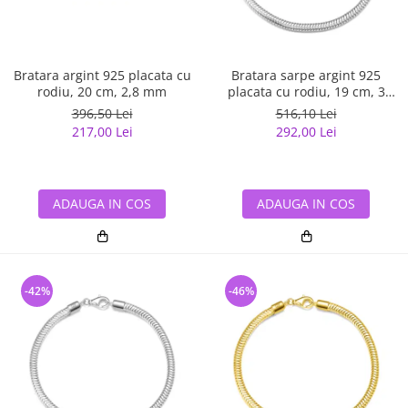
Bratara argint 925 placata cu
Bratara sarpe argint 925
rodiu, 20 cm, 2,8 mm
placata cu rodiu, 19 cm, 3
mm, UNISEX
396,50 Lei
516,10 Lei
217,00 Lei
292,00 Lei
ADAUGA IN COS
ADAUGA IN COS
-42%
-46%