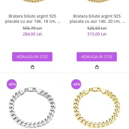
Bratara bilute argint 925
Bratara bilute argint 925
placata cu aur 14K, 18 cm, 4
placata cu aur 14K, 20 cm, 4
mm, UNISEX
mm, UNISEX
505,70 Lei
526,50 Lei
284,00 Lei
315,00 Lei
ADAUGA IN COS
ADAUGA IN COS
-40%
-44%