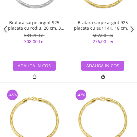
Bratara sarpe argint 925
Bratara sarpe argint 925
placata cu rodiu, 20 cm, 3
placata cu aur 14K, 18 cm, 3
mm, UNISEX
mm, UNISEX
531,70 Lei
507,00 Lei
308,00 Lei
276,00 Lei
ADAUGA IN COS
ADAUGA IN COS
-45%
-42%