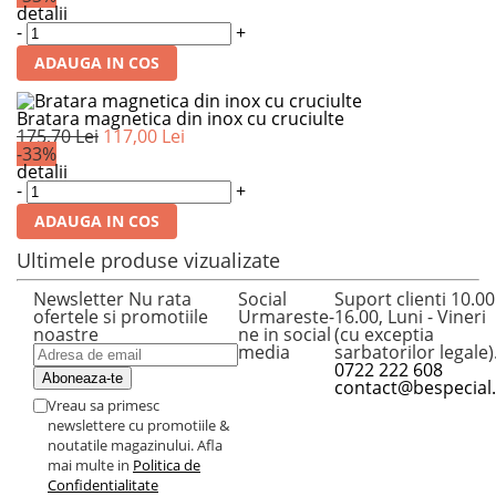
detalii
-
+
ADAUGA IN COS
Bratara magnetica din inox cu cruciulte
175,70 Lei
117,00 Lei
-33%
detalii
-
+
ADAUGA IN COS
Ultimele produse vizualizate
Newsletter
Nu rata
Social
Suport clienti
10.00
ofertele si promotiile
Urmareste-
16.00, Luni - Vineri
noastre
ne in social
(cu exceptia
media
sarbatorilor legale)
0722 222 608
contact@bespecial
Vreau sa primesc
newslettere cu promotiile &
noutatile magazinului. Afla
mai multe in
Politica de
Confidentialitate