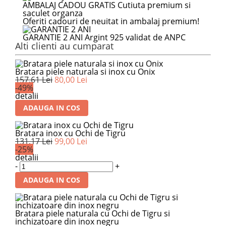
AMBALAJ CADOU GRATIS
Cutiuta premium si
saculet organza
Oferiti cadouri de neuitat in ambalaj premium!
GARANTIE 2 ANI
Argint 925 validat de ANPC
Alti clienti au cumparat
Bratara piele naturala si inox cu Onix
157,61 Lei
80,00 Lei
-49%
detalii
ADAUGA IN COS
Bratara inox cu Ochi de Tigru
131,17 Lei
99,00 Lei
-25%
detalii
-
+
ADAUGA IN COS
Bratara piele naturala cu Ochi de Tigru si
inchizatoare din inox negru