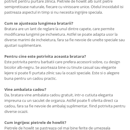
potrivit pentru purtare zilnica. Pietrele de howlit alb sunt pietre
semipretioase naturale, fiecare cu vinisoare unice. Otelul inoxidabil isi
pastreaza aspectul in timp si nu necesita ingrijire speciala.
Cum se ajusteaza lungimea bratarii?
Bratara are un lant de reglare la unul dintre capete, care permite
modificarea lungimii pe incheietura. Astfel se poate adapta usor la
diverse marimi de incheietura, fara sa fie nevoie de unelte speciale sau
ajustari suplimentare.
Pentru cine este potrivita aceasta bratara?
Este potrivita pentru barbatii care prefera accesorii sobre, cu design
bicolor alb-negru. Se asorteaza bine cu tinute casual sau elegante
lejere si poate fi purtata zilnic sau la ocazii speciale. Este si o alegere
buna pentru un cadou practic.
Vine ambalata cadou?
Da, bratara vine ambalata cadou gratuit, intr-o cutiuta eleganta
impreuna cu un saculet de organza. Astfel poate fi oferita direct ca
cadou, fara sa fie nevoie de ambalaj suplimentar, fiind potrivita pentru
diverse ocazii.
Cum ingrijesc pietrele de howlit?
Pietrele de howlit se pastreaza cel mai bine ferite de umezeala