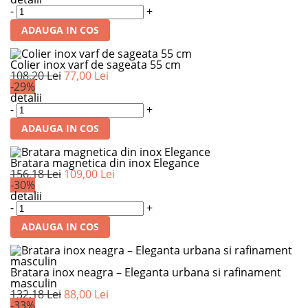
-
+
ADAUGA IN COS
Colier inox varf de sageata 55 cm
108,20 Lei
77,00 Lei
-29%
detalii
-
+
ADAUGA IN COS
Bratara magnetica din inox Elegance
156,18 Lei
109,00 Lei
-30%
detalii
-
+
ADAUGA IN COS
Bratara inox neagra – Eleganta urbana si rafinament
masculin
132,18 Lei
88,00 Lei
-33%