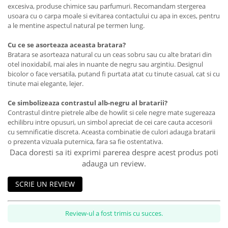
excesiva, produse chimice sau parfumuri. Recomandam stergerea
usoara cu o carpa moale si evitarea contactului cu apa in exces, pentru
a le mentine aspectul natural pe termen lung.
Cu ce se asorteaza aceasta bratara?
Bratara se asorteaza natural cu un ceas sobru sau cu alte bratari din
otel inoxidabil, mai ales in nuante de negru sau argintiu. Designul
bicolor o face versatila, putand fi purtata atat cu tinute casual, cat si cu
tinute mai elegante, lejer.
Ce simbolizeaza contrastul alb-negru al bratarii?
Contrastul dintre pietrele albe de howlit si cele negre mate sugereaza
echilibru intre opusuri, un simbol apreciat de cei care cauta accesorii
cu semnificatie discreta. Aceasta combinatie de culori adauga bratarii
o prezenta vizuala puternica, fara sa fie ostentativa.
Daca doresti sa iti exprimi parerea despre acest produs poti
adauga un review.
SCRIE UN REVIEW
Review-ul a fost trimis cu succes.