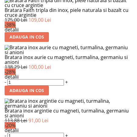
Bratara Faith tripla din inox, piele naturala si bazalt cu
cruce argintie
175,00 Lei
109,00 Lei
-38%
detalii
ADAUGA IN COS
Bratara inox aurie cu magneti, turmalina, germaniu si
anioni
138,29 Lei
100,00 Lei
-28%
detalii
-
+
ADAUGA IN COS
Bratara inox argintie cu magneti, turmalina, germaniu
si anioni
113,88 Lei
91,00 Lei
-20%
detalii
-
+