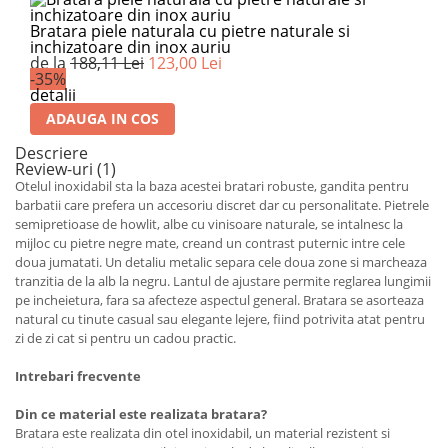
Bratara piele naturala cu pietre naturale si
inchizatoare din inox auriu
de la
188,11 Lei
123,00 Lei
-35%
detalii
ADAUGA IN COS
Descriere
Review-uri
(1)
Otelul inoxidabil sta la baza acestei bratari robuste, gandita pentru
barbatii care prefera un accesoriu discret dar cu personalitate. Pietrele
semipretioase de howlit, albe cu vinisoare naturale, se intalnesc la
mijloc cu pietre negre mate, creand un contrast puternic intre cele
doua jumatati. Un detaliu metalic separa cele doua zone si marcheaza
tranzitia de la alb la negru. Lantul de ajustare permite reglarea lungimii
pe incheietura, fara sa afecteze aspectul general. Bratara se asorteaza
natural cu tinute casual sau elegante lejere, fiind potrivita atat pentru
zi de zi cat si pentru un cadou practic.
Intrebari frecvente
Din ce material este realizata bratara?
Bratara este realizata din otel inoxidabil, un material rezistent si