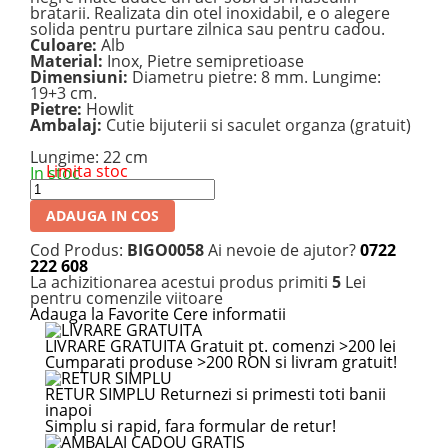
bratarii. Realizata din otel inoxidabil, e o alegere
solida pentru purtare zilnica sau pentru cadou.
Culoare:
Alb
Material:
Inox, Pietre semipretioase
Dimensiuni:
Diametru pietre: 8 mm. Lungime:
19+3 cm.
Pietre:
Howlit
Ambalaj:
Cutie bijuterii si saculet organza (gratuit)
Lungime
:
22 cm
Limita stoc
In stoc
ADAUGA IN COS
Cod Produs:
BIGO0058
Ai nevoie de ajutor?
0722
222 608
La achizitionarea acestui produs primiti
5
Lei
pentru comenzile viitoare
Adauga la Favorite
Cere informatii
LIVRARE GRATUITA
Gratuit pt. comenzi >200 lei
Cumparati produse >200 RON si livram gratuit!
RETUR SIMPLU
Returnezi si primesti toti banii
inapoi
Simplu si rapid, fara formular de retur!