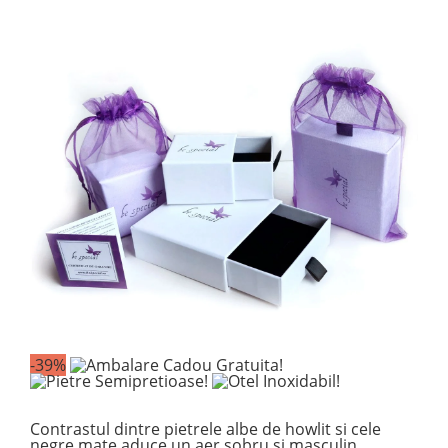
-39%
Contrastul dintre pietrele albe de howlit si cele
negre mate aduce un aer sobru si masculin