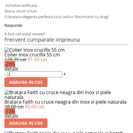
Achizitie verificata
Diana,
Acum 6 luni
O bratara eleganta perfecta ca si cadou! Recomand cu drag!
Raspunde
A fost util acest review?
Frecvent cumparate impreuna
Colier inox crucifix 55 cm
128,35 Lei
91,00 Lei
-29%
detalii
-
+
ADAUGA IN COS
Bratara Faith cu cruce neagra din inox si piele naturala
98,00 Lei
85,00 Lei
-13%
detalii
ADAUGA IN COS