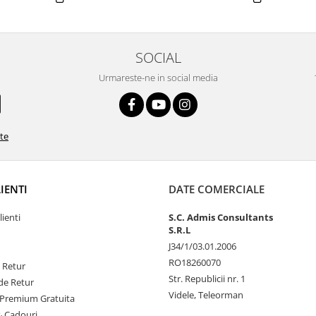
SOCIAL
Urmareste-ne in social media
ate
LIENTI
DATE COMERCIALE
lienti
S.C. Admis Consultants
S.R.L
J34/1/03.01.2006
RO18260070
e Retur
Str. Republicii nr. 1
de Retur
Videle, Teleorman
Premium Gratuita
& Cadouri