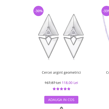
-30%
-33
Cercei argint geometrici
C
167,87 Lei
118,00 Lei
ADAUGA IN COS