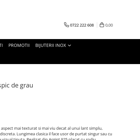
0722 222 608
0,00
TI
PROMOTII
BIJUTERII INOX
spic de grau
aspect mai texturat si mai viu decat al unui lant simplu,
discreta. Lungimea clasica il face usor de purtat singur sau cu
 vizual tinuta. Realizat din Argint 925 placat cu rodiu,