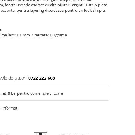
m, foarte usor de asortat cu alte bijuterii argintii. Este o piesa
frecventa, pentru layering discret sau pentru un look simplu,
iu
ime lant: 1,1 mm, Greutate: 1,8 grame
voie de ajutor?
0722 222 608
imiti
9
Lei pentru comenzile viitoare
informatii