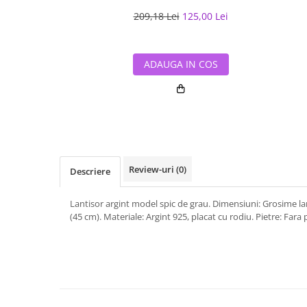
209,18 Lei
125,00 Lei
ADAUGA IN COS
Review-uri
(0)
Descriere
Lantisor argint model spic de grau. Dimensiuni: Grosime la
(45 cm). Materiale: Argint 925, placat cu rodiu. Pietre: Fara 