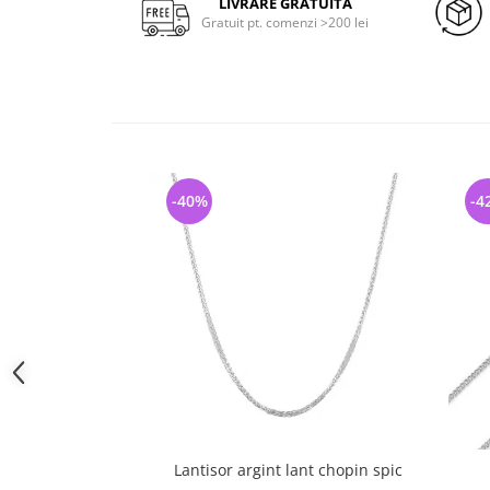
LIVRARE GRATUITA
Gratuit pt. comenzi >200 lei
-40%
-4
Lantisor argint lant chopin spic