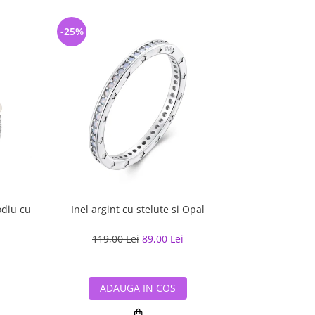
-25%
-27%
odiu cu
Inel argint cu stelute si Opal
Colier argi
119,00 Lei
89,00 Lei
338,00
ADAUGA IN COS
ADA