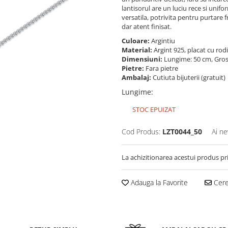
lantisorul are un luciu rece si unifor
versatila, potrivita pentru purtare 
dar atent finisat.
Culoare:
Argintiu
Material:
Argint 925, placat cu rod
Dimensiuni:
Lungime: 50 cm, Gros
Pietre:
Fara pietre
Ambalaj:
Cutiuta bijuterii (gratuit)
Lungime
:
STOC EPUIZAT
Cod Produs:
LZT0044_50
Ai ne
La achizitionarea acestui produs pr
Adauga la Favorite
Cere 