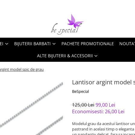
EI
BIJUTERII BARBATI
PACHETE PROMOTIONALE
NOUTA
ALTE BIJUTERII & ACCESORII
argint model spic de grau
Lantisor argint model 
BeSpecial
125,00 Lei
99,00 Lei
Economisesti:
26,00
Lei
Modelul grau da acestui lantisor un 
pastrand in acelasi timp o eleganta 
un pandantiv delicat, fara sa incarce