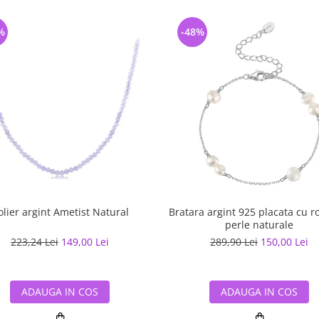
%
-48%
olier argint Ametist Natural
Bratara argint 925 placata cu r
perle naturale
223,24 Lei
149,00 Lei
289,90 Lei
150,00 Lei
ADAUGA IN COS
ADAUGA IN COS