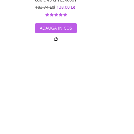
183,74 Lei
138,00 Lei
213,20 L
ADAUGA IN COS
ADAUG