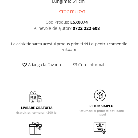
Lungime
:
51 cm
STOC EPUIZAT
Cod Produs:
LSX0074
Ai nevoie de ajutor?
0722 222 608
La achizitionarea acestui produs primiti
11
Lei pentru comenzile
viitoare
Adauga la Favorite
Cere informatii
RETUR SIMPLU
LIVRARE GRATUITA
Returnezi si primesti toti banii
Gratuit pt. comenzi >200 lei
inapoi