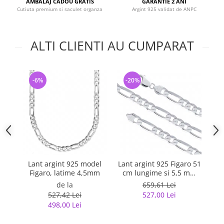
AMBALAJ CADOU GRATIS
GARANTIE 2 ANI
Cutiuta premium si saculet organza
Argint 925 validat de ANPC
ALTI CLIENTI AU CUMPARAT
-6%
-20%
-
Lant argint 925 model
Lant argint 925 Figaro 51
La
Figaro, latime 4,5mm
cm lungime si 5,5 mm
latime, Classical You
de la
659,61 Lei
LSX0202
527,42 Lei
527,00 Lei
498,00 Lei