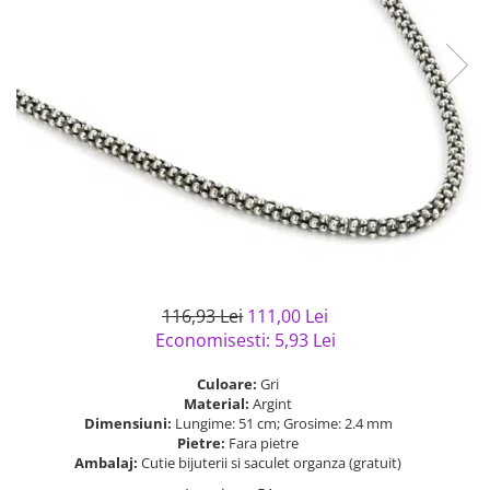
Bijuterii argint cu pietre
Pandantive mireasa
semipretioase
Bijuterii de Lux
Bijuterii argint placat cu aur
Bijuterii gotice si rock
Bijuterii argint cu diverse
Bijuterii Handmade
materiale
Bijuterii fantezie
Bijuterii argint cu murano
Casete si cutii de bijuterii
Bijuterii tungsten
Accesorii Piele
Cadouri
Solutii si lavete de curatare
116,93 Lei
111,00 Lei
bijuterii argint
Economisesti:
5,93
Lei
Culoare:
Gri
Material:
Argint
Dimensiuni:
Lungime: 51 cm; Grosime: 2.4 mm
Pietre:
Fara pietre
Ambalaj:
Cutie bijuterii si saculet organza (gratuit)