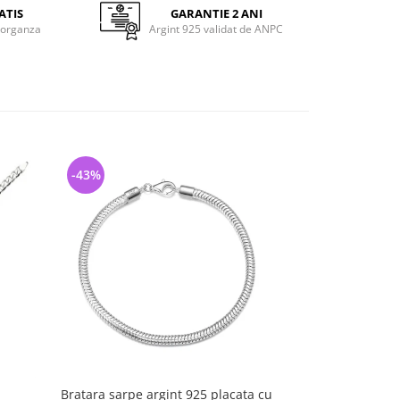
ATIS
GARANTIE 2 ANI
 organza
Argint 925 validat de ANPC
-43%
-30%
Bratara sarpe argint 925 placata cu
Bratara ar