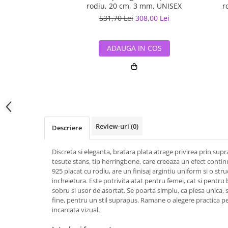
rodiu, 20 cm, 3 mm, UNISEX
r
531,70 Lei
308,00 Lei
ADAUGA IN COS
Review-uri
(0)
Descriere
Discreta si eleganta, bratara plata atrage privirea prin sup
tesute stans, tip herringbone, care creeaza un efect contin
925 placat cu rodiu, are un finisaj argintiu uniform si o stru
incheietura. Este potrivita atat pentru femei, cat si pentru 
sobru si usor de asortat. Se poarta simplu, ca piesa unica, 
fine, pentru un stil suprapus. Ramane o alegere practica pen
incarcata vizual.