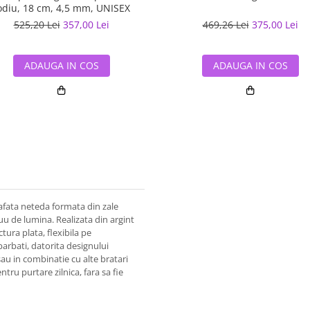
odiu, 18 cm, 4,5 mm, UNISEX
525,20 Lei
357,00 Lei
469,26 Lei
375,00 Lei
ADAUGA IN COS
ADAUGA IN COS
rafata neteda formata din zale
uu de lumina. Realizata din argint
ctura plata, flexibila pe
barbati, datorita designului
sau in combinatie cu alte bratari
tru purtare zilnica, fara sa fie