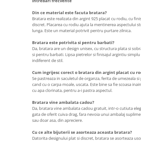
Intrebari frecvente
Din ce material este facuta bratara?
Bratara este realizata din argint 925 placat cu rodiu, cu fini
discret. Placarea cu rodiu ajuta la mentinerea aspectului s
lunga. Este un material potrivit pentru purtare zilnica.
Bratara este potrivita si pentru barbati?
Da, bratara are un design unisex, cu structura plata si sobr
si pentru barbati. Lipsa pietrelor si finisajul argintiu simplu
indiferent de stil.
Cum ingrijesc corect o bratara din argint placat cu ro
Se pastreaza in saculetul de organza, ferita de umezeala si 
cand cu o carpa moale, uscata. Este bine sa fie scoasa inai
cu apa clorinata, pentru a-i pastra aspectul.
Bratara vine ambalata cadou?
Da, bratara vine ambalata cadou gratuit, intr-o cutiuta ele
gata de oferit cuiva drag, fara nevoia unui ambalaj suplime
sau doar asa, din apreciere.
Cu ce alte bijuterii se asorteaza aceasta bratara?
Datorita designului plat si discret, bratara se asorteaza usor