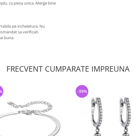
plu, ca piesa unica. Merge bine
rtabila pe incheietura. Nu
comandat sa verificati
ai buna.
FRECVENT CUMPARATE IMPREUNA
%
-39%