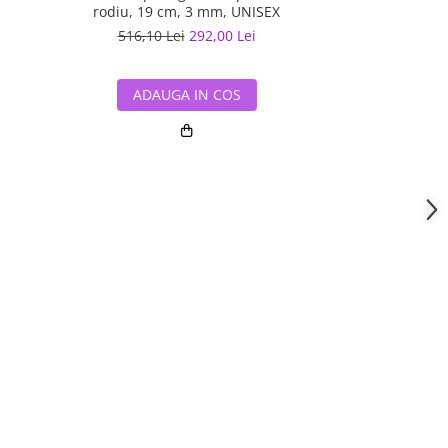
rodiu, 19 cm, 3 mm, UNISEX
516,10 Lei
292,00 Lei
527,42 L
ADAUGA IN COS
ADAUG