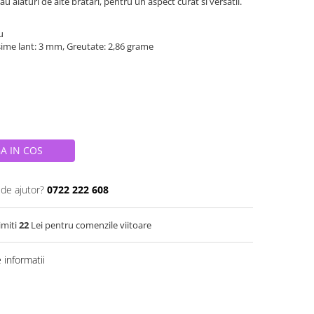
au alaturi de alte bratari, pentru un aspect curat si versatil.
iu
ime lant: 3 mm, Greutate: 2,86 grame
A IN COS
 de ajutor?
0722 222 608
imiti
22
Lei pentru comenzile viitoare
informatii