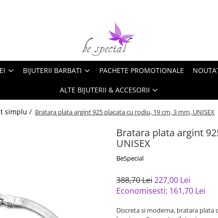
EI
BIJUTERII BARBATI
PACHETE PROMOTIONALE
NOUTA
ALTE BIJUTERII & ACCESORII
nt simplu /
Bratara plata argint 925 placata cu rodiu, 19 cm, 3 mm, UNISEX
Bratara plata argint 9
UNISEX
BeSpecial
388,70 Lei
227,00 Lei
Economisesti:
161,70
Lei
Discreta si moderna, bratara plata 