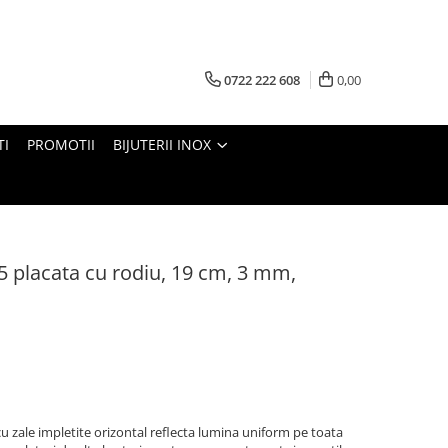
0722 222 608
0,00
TI
PROMOTII
BIJUTERII INOX
25 placata cu rodiu, 19 cm, 3 mm,
cu zale impletite orizontal reflecta lumina uniform pe toata