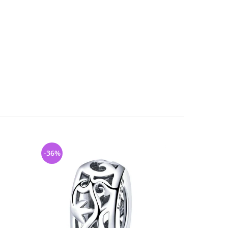
-36%
-40%