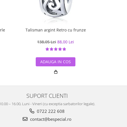
rle
Talisman argint Retro cu frunze
Bratar
138,05 Lei
88,00 Lei
de la
452
ADAUGA IN COS
ADA
SUPORT CLIENTI
10.00 – 16.00, Luni - Vineri (cu exceptia sarbatorilor legale).
0722 222 608
contact@bespecial.ro