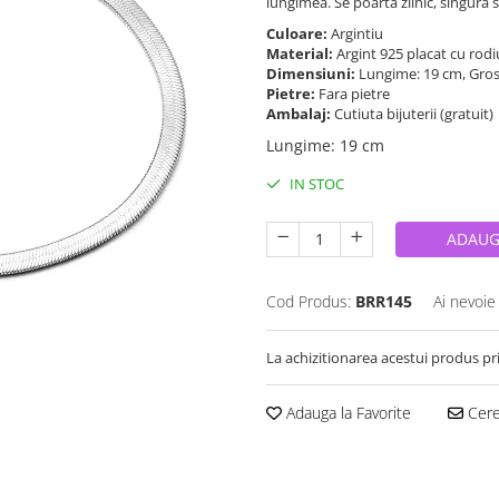
lungimea. Se poarta zilnic, singura s
Culoare:
Argintiu
Material:
Argint 925 placat cu rod
Dimensiuni:
Lungime: 19 cm, Gros
Pietre:
Fara pietre
Ambalaj:
Cutiuta bijuterii (gratuit)
Lungime
:
19 cm
IN STOC
ADAUG
Cod Produs:
BRR145
Ai nevoie
La achizitionarea acestui produs pr
Adauga la Favorite
Cere 