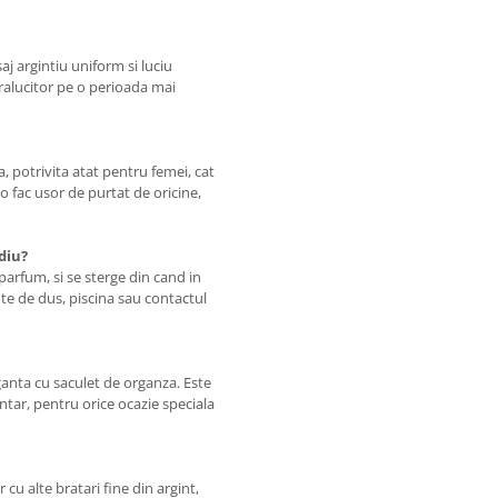
saj argintiu uniform si luciu
tralucitor pe o perioada mai
a, potrivita atat pentru femei, cat
 o fac usor de purtat de oricine,
diu?
parfum, si se sterge din cand in
nte de dus, piscina sau contactul
ganta cu saculet de organza. Este
ntar, pentru orice ocazie speciala
 cu alte bratari fine din argint,