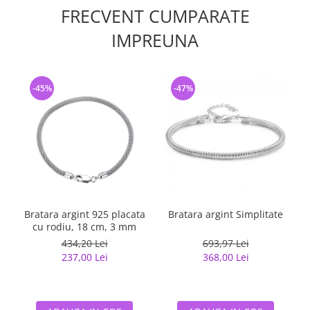
FRECVENT CUMPARATE
IMPREUNA
-45%
-47%
Bratara argint 925 placata
Bratara argint Simplitate
cu rodiu, 18 cm, 3 mm
r
434,20 Lei
693,97 Lei
237,00 Lei
368,00 Lei