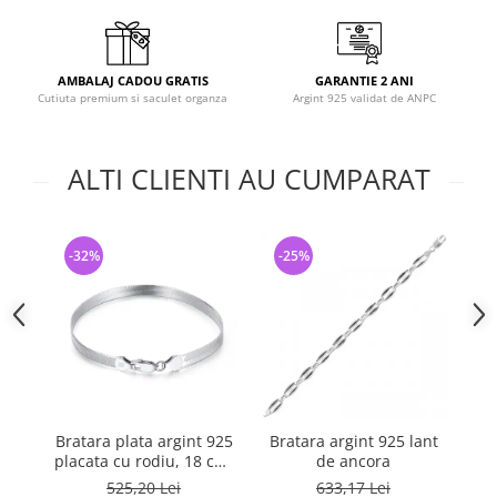
AMBALAJ CADOU GRATIS
GARANTIE 2 ANI
Cutiuta premium si saculet organza
Argint 925 validat de ANPC
ALTI CLIENTI AU CUMPARAT
-32%
-25%
-
Bratara plata argint 925
Bratara argint 925 lant
placata cu rodiu, 18 cm,
de ancora
4,5 mm, UNISEX
525,20 Lei
633,17 Lei