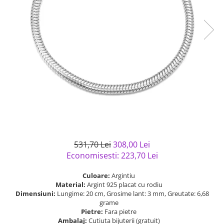
Bijuterii argint cu pietre
Pandantive mireasa
semipretioase
Bijuterii de Lux
Bijuterii argint placat cu aur
Bijuterii gotice si rock
Bijuterii argint cu diverse
Bijuterii Handmade
materiale
Bijuterii fantezie
Bijuterii argint cu murano
Casete si cutii de bijuterii
Bijuterii tungsten
Accesorii Piele
Cadouri
Solutii si lavete de curatare
531,70 Lei
308,00 Lei
bijuterii argint
Economisesti:
223,70
Lei
Culoare:
Argintiu
Material:
Argint 925 placat cu rodiu
Dimensiuni:
Lungime: 20 cm, Grosime lant: 3 mm, Greutate: 6,68
grame
Pietre:
Fara pietre
Ambalaj:
Cutiuta bijuterii (gratuit)