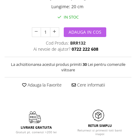
Lungime
:
20 cm
IN STOC
ADAUGA IN COS
Cod Produs:
BRR132
Ai nevoie de ajutor?
0722 222 608
La achizitionarea acestui produs primiti
30
Lei pentru comenzile
viitoare
Adauga la Favorite
Cere informatii
RETUR SIMPLU
LIVRARE GRATUITA
Returnezi si primesti toti banii
Gratuit pt. comenzi >200 lei
inapoi