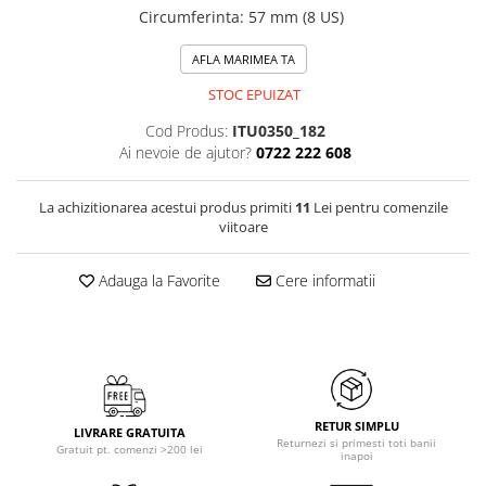
Circumferinta
:
57 mm (8 US)
AFLA MARIMEA TA
STOC EPUIZAT
Cod Produs:
ITU0350_182
Ai nevoie de ajutor?
0722 222 608
La achizitionarea acestui produs primiti
11
Lei pentru comenzile
viitoare
Adauga la Favorite
Cere informatii
RETUR SIMPLU
LIVRARE GRATUITA
Returnezi si primesti toti banii
Gratuit pt. comenzi >200 lei
inapoi