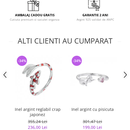
AMBALAJ CADOU GRATIS
GARANTIE 2 ANI
Cutiuta premium si saculet organza
Argint 925 validat de ANPC
ALTI CLIENTI AU CUMPARAT
-34%
-34%
-
Inel argint reglabil crap
Inel argint cu pisicuta
japonez
G
355,24 Lei
301,47 Lei
236,00 Lei
199,00 Lei