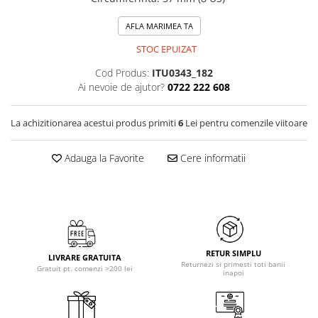
AFLA MARIMEA TA
STOC EPUIZAT
Cod Produs:
ITU0343_182
Ai nevoie de ajutor?
0722 222 608
La achizitionarea acestui produs primiti
6
Lei pentru comenzile viitoare
Adauga la Favorite
Cere informatii
RETUR SIMPLU
LIVRARE GRATUITA
Returnezi si primesti toti banii
Gratuit pt. comenzi >200 lei
inapoi