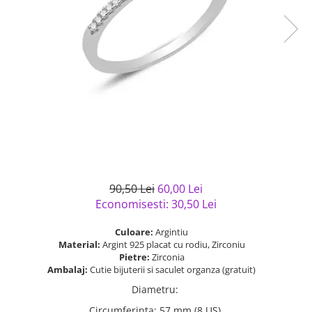
Bijuterii argint cu pietre
Pandantive mireasa
semipretioase
Bijuterii de Lux
Bijuterii argint placat cu aur
Bijuterii gotice si rock
Bijuterii argint cu diverse
Bijuterii Handmade
materiale
Bijuterii fantezie
Bijuterii argint cu murano
Casete si cutii de bijuterii
Bijuterii tungsten
Accesorii Piele
Cadouri
90,50 Lei
60,00 Lei
Solutii si lavete de curatare
Economisesti:
30,50
Lei
bijuterii argint
Culoare:
Argintiu
Material:
Argint 925 placat cu rodiu, Zirconiu
Pietre:
Zirconia
Ambalaj:
Cutie bijuterii si saculet organza (gratuit)
Diametru
:
Circumferinta
:
57 mm (8 US)