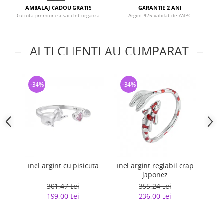
AMBALAJ CADOU GRATIS
GARANTIE 2 ANI
Cutiuta premium si saculet organza
Argint 925 validat de ANPC
ALTI CLIENTI AU CUMPARAT
-34%
-34%
-
Inel argint cu pisicuta
Inel argint reglabil crap
japonez
G
301,47 Lei
355,24 Lei
199,00 Lei
236,00 Lei