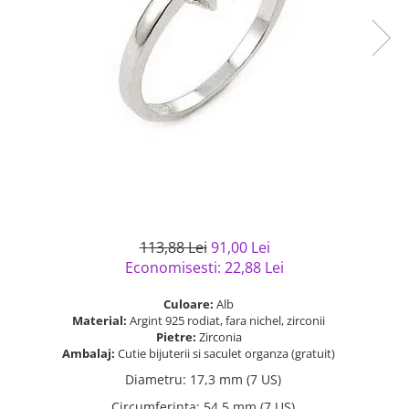
Bijuterii argint cu pietre
Pandantive mireasa
semipretioase
Bijuterii de Lux
Bijuterii argint placat cu aur
Bijuterii gotice si rock
Bijuterii argint cu diverse
Bijuterii Handmade
materiale
Bijuterii fantezie
Bijuterii argint cu murano
Casete si cutii de bijuterii
Bijuterii tungsten
Accesorii Piele
Cadouri
113,88 Lei
91,00 Lei
Solutii si lavete de curatare
Economisesti:
22,88
Lei
bijuterii argint
Culoare:
Alb
Material:
Argint 925 rodiat, fara nichel, zirconii
Pietre:
Zirconia
Ambalaj:
Cutie bijuterii si saculet organza (gratuit)
Diametru
:
17,3 mm (7 US)
Circumferinta
:
54,5 mm (7 US)