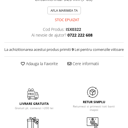
AFLA MARIMEA TA
STOC EPUIZAT
Cod Produs:
ISX0322
Ai nevoie de ajutor?
0722 222 608
La achizitionarea acestui produs primiti
9
Lei pentru comenzile viitoare
Adauga la Favorite
Cere informatii
RETUR SIMPLU
LIVRARE GRATUITA
Returnezi si primesti toti banii
Gratuit pt. comenzi >200 lei
inapoi