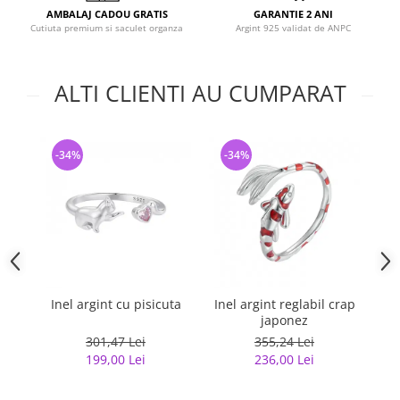
AMBALAJ CADOU GRATIS
GARANTIE 2 ANI
Cutiuta premium si saculet organza
Argint 925 validat de ANPC
ALTI CLIENTI AU CUMPARAT
-34%
-34%
-
Inel argint cu pisicuta
Inel argint reglabil crap
japonez
G
301,47 Lei
355,24 Lei
199,00 Lei
236,00 Lei