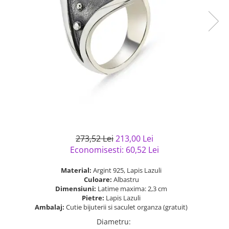
Bijuterii argint cu pietre
Pandantive mireasa
semipretioase
Bijuterii de Lux
Bijuterii argint placat cu aur
Bijuterii gotice si rock
Bijuterii argint cu diverse
Bijuterii Handmade
materiale
Bijuterii fantezie
Bijuterii argint cu murano
Casete si cutii de bijuterii
Bijuterii tungsten
Accesorii Piele
Cadouri
273,52 Lei
213,00 Lei
Solutii si lavete de curatare
Economisesti:
60,52
Lei
bijuterii argint
Material:
Argint 925, Lapis Lazuli
Culoare:
Albastru
Dimensiuni:
Latime maxima: 2,3 cm
Pietre:
Lapis Lazuli
Ambalaj:
Cutie bijuterii si saculet organza (gratuit)
Diametru
: