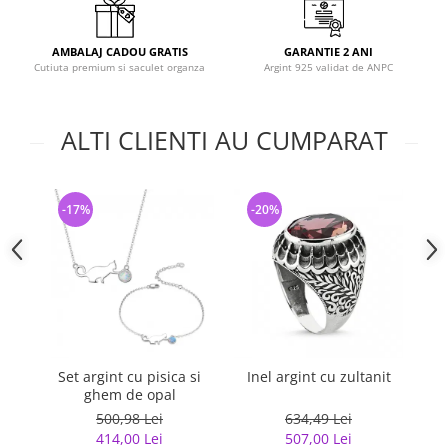
AMBALAJ CADOU GRATIS
GARANTIE 2 ANI
Cutiuta premium si saculet organza
Argint 925 validat de ANPC
ALTI CLIENTI AU CUMPARAT
-17%
-20%
-
Set argint cu pisica si
Inel argint cu zultanit
ghem de opal
500,98 Lei
634,49 Lei
414,00 Lei
507,00 Lei