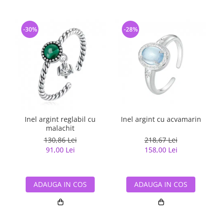
-30%
-28%
Inel argint reglabil cu
Inel argint cu acvamarin
malachit
130,86 Lei
218,67 Lei
91,00 Lei
158,00 Lei
ADAUGA IN COS
ADAUGA IN COS