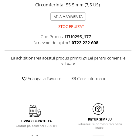
Circumferinta
:
55,5 mm (7,5 US)
AFLA MARIMEA TA
STOC EPUIZAT
Cod Produs:
ITU0295_177
Ai nevoie de ajutor?
0722 222 608
La achizitionarea acestui produs primiti
21
Lei pentru comenzile
viitoare
Adauga la Favorite
Cere informatii
RETUR SIMPLU
LIVRARE GRATUITA
Returnezi si primesti toti banii
Gratuit pt. comenzi >200 lei
inapoi