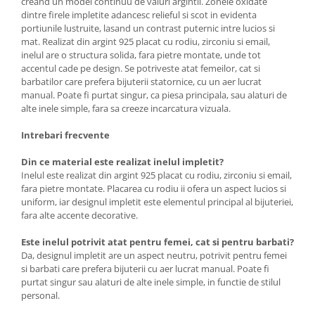
creand un model continuu de valuri argintii. Zonele oxidate
dintre firele impletite adancesc relieful si scot in evidenta
portiunile lustruite, lasand un contrast puternic intre lucios si
mat. Realizat din argint 925 placat cu rodiu, zirconiu si email,
inelul are o structura solida, fara pietre montate, unde tot
accentul cade pe design. Se potriveste atat femeilor, cat si
barbatilor care prefera bijuterii statornice, cu un aer lucrat
manual. Poate fi purtat singur, ca piesa principala, sau alaturi de
alte inele simple, fara sa creeze incarcatura vizuala.
Intrebari frecvente
Din ce material este realizat inelul impletit?
Inelul este realizat din argint 925 placat cu rodiu, zirconiu si email,
fara pietre montate. Placarea cu rodiu ii ofera un aspect lucios si
uniform, iar designul impletit este elementul principal al bijuteriei,
fara alte accente decorative.
Este inelul potrivit atat pentru femei, cat si pentru barbati?
Da, designul impletit are un aspect neutru, potrivit pentru femei
si barbati care prefera bijuterii cu aer lucrat manual. Poate fi
purtat singur sau alaturi de alte inele simple, in functie de stilul
personal.