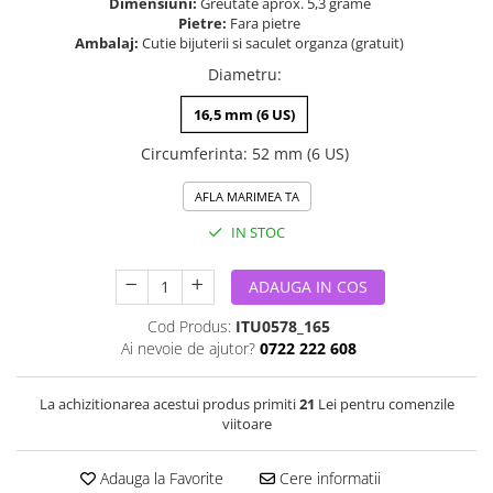
Dimensiuni:
Greutate aprox. 5,3 grame
Pietre:
Fara pietre
Ambalaj:
Cutie bijuterii si saculet organza (gratuit)
Diametru
:
16,5 mm (6 US)
Circumferinta
:
52 mm (6 US)
AFLA MARIMEA TA
IN STOC
ADAUGA IN COS
Cod Produs:
ITU0578_165
Ai nevoie de ajutor?
0722 222 608
La achizitionarea acestui produs primiti
21
Lei pentru comenzile
viitoare
Adauga la Favorite
Cere informatii