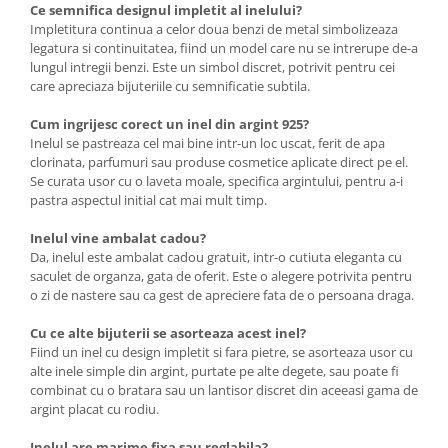
Ce semnifica designul impletit al inelului?
Impletitura continua a celor doua benzi de metal simbolizeaza
legatura si continuitatea, fiind un model care nu se intrerupe de-a
lungul intregii benzi. Este un simbol discret, potrivit pentru cei
care apreciaza bijuteriile cu semnificatie subtila.
Cum ingrijesc corect un inel din argint 925?
Inelul se pastreaza cel mai bine intr-un loc uscat, ferit de apa
clorinata, parfumuri sau produse cosmetice aplicate direct pe el.
Se curata usor cu o laveta moale, specifica argintului, pentru a-i
pastra aspectul initial cat mai mult timp.
Inelul vine ambalat cadou?
Da, inelul este ambalat cadou gratuit, intr-o cutiuta eleganta cu
saculet de organza, gata de oferit. Este o alegere potrivita pentru
o zi de nastere sau ca gest de apreciere fata de o persoana draga.
Cu ce alte bijuterii se asorteaza acest inel?
Fiind un inel cu design impletit si fara pietre, se asorteaza usor cu
alte inele simple din argint, purtate pe alte degete, sau poate fi
combinat cu o bratara sau un lantisor discret din aceeasi gama de
argint placat cu rodiu.
Inelul are marime fixa sau reglabila?