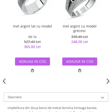
Inel argint lat cu model
Inel argint cu model
I
grecesc
de la
330,46 Lei
527,42 Lei
248,00 Lei
365,00 Lei
ADAUGA IN COS
ADAUGA IN COS
Descriere
Impletitura din doua benzi de metal domina intreaga banda,