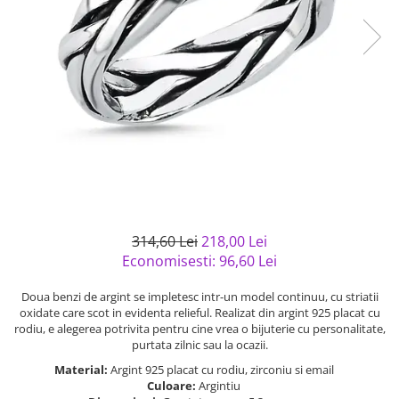
Bijuterii argint cu pietre
Pandantive mireasa
semipretioase
Bijuterii de Lux
Bijuterii argint placat cu aur
Bijuterii gotice si rock
Bijuterii argint cu diverse
Bijuterii Handmade
materiale
Bijuterii fantezie
Bijuterii argint cu murano
Casete si cutii de bijuterii
Bijuterii tungsten
Accesorii Piele
Cadouri
314,60 Lei
218,00 Lei
Solutii si lavete de curatare
Economisesti:
96,60
Lei
bijuterii argint
Doua benzi de argint se impletesc intr-un model continuu, cu striatii
oxidate care scot in evidenta relieful. Realizat din argint 925 placat cu
rodiu, e alegerea potrivita pentru cine vrea o bijuterie cu personalitate,
purtata zilnic sau la ocazii.
Material:
Argint 925 placat cu rodiu, zirconiu si email
Culoare:
Argintiu