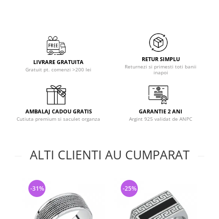
RETUR SIMPLU
LIVRARE GRATUITA
Returnezi si primesti toti banii
Gratuit pt. comenzi >200 lei
inapoi
AMBALAJ CADOU GRATIS
GARANTIE 2 ANI
Cutiuta premium si saculet organza
Argint 925 validat de ANPC
ALTI CLIENTI AU CUMPARAT
-31%
-25%
-